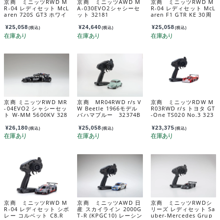
京商 ミニッツRWD M
京商 ミニッツAWD M
京商 ミニッツRWD M
R-04 レディセット McL
A-030EVO2シャシーセ
R-04 レディセット McL
aren 720S GT3 ホワイ
ット 32181
aren F1 GTR KE 30周
ト 32364W
年記念仕様 32372KE
¥
25,058
¥
24,640
¥
25,058
(税込)
(税込)
(税込)
京商 ミニッツRWD MR
京商 MR04RWD r/s V
京商 ミニッツRDW M
-04EVO2 シャシーセッ
W Beetle 1966モデル
R03RWD r/s トヨタ GT
ト W-MM 5600KV 328
バハマブルー 32374B
-One TS020 No.3 323
94
BL
54L3
¥
26,180
¥
25,058
¥
23,375
(税込)
(税込)
(税込)
京商 ミニッツRWD M
京商 ミニッツAWD 日
京商 ミニッツRWDシ
R-04 レディセット シボ
産 スカイライン 2000G
リーズ レディセット Sa
レー コルベット C8.R
T-R (KPGC10) レーシン
uber-Mercedes Grup