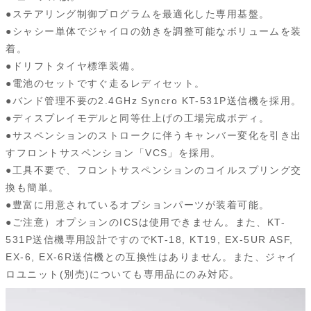
●ステアリング制御プログラムを最適化した専用基盤。
●シャシー単体でジャイロの効きを調整可能なボリュームを装
着。
●ドリフトタイヤ標準装備。
●電池のセットですぐ走るレディセット。
●バンド管理不要の2.4GHz Syncro KT-531P送信機を採用。
●ディスプレイモデルと同等仕上げの工場完成ボディ。
●サスペンションのストロークに伴うキャンバー変化を引き出
すフロントサスペンション「VCS」を採用。
●工具不要で、フロントサスペンションのコイルスプリング交
換も簡単。
●豊富に用意されているオプションパーツが装着可能。
●ご注意）オプションのICSは使用できません。また、KT-
531P送信機専用設計ですのでKT-18, KT19, EX-5UR ASF,
EX-6, EX-6R送信機との互換性はありません。また、ジャイ
ロユニット(別売)についても専用品にのみ対応。