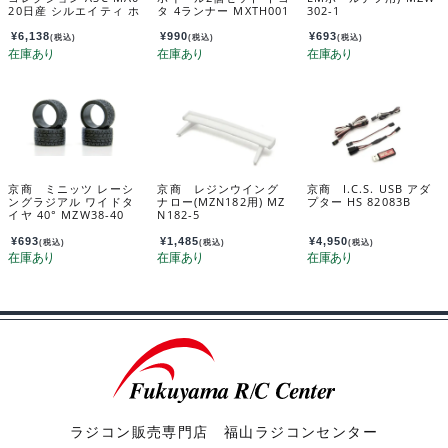
20日産 シルエイティ ホ
タ 4ランナー MXTH001
302-1
ワイト MZP489W
¥
6,138
¥
990
¥
693
(税込)
(税込)
(税込)
京商 ミニッツ レーシ
京商 レジンウイング
京商 I.C.S. USB アダ
ングラジアル ワイドタ
ナロー(MZN182用) MZ
プター HS 82083B
イヤ 40° MZW38-40
N182-5
¥
693
¥
1,485
¥
4,950
(税込)
(税込)
(税込)
ラジコン販売専門店 福山ラジコンセンター