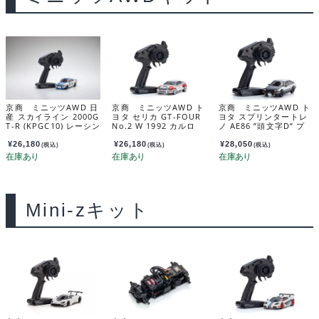
京商 ミニッツAWD 日
京商 ミニッツAWD ト
京商 ミニッツAWD ト
産 スカイライン 2000G
ヨタ セリカ GT-FOUR
ヨタ スプリンタートレ
T-R (KPGC10) レーシン
No.2 W 1992 カルロ
ノ AE86 ”頭文字D” プ
グ 1972 #15 32643BL
ス・サインツ 32654CS
ロジェクトD ファイナ
ルバージョン 32656ID
¥
26,180
¥
26,180
¥
28,050
(税込)
(税込)
(税込)
C
Mini-zキット