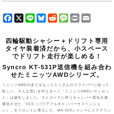
F
X
L
B
R
M
P
E
a
i
l
e
e
r
m
c
n
u
d
s
i
a
四輪駆動シャシー＋ドリフト専用
e
e
e
d
s
n
i
タイヤ装着済だから、小スペース
b
s
i
a
t
l
でドリフト走行が楽しめる！
o
k
t
g
Syncro KT-531P送信機を組み合わ
o
y
e
せたミニッツAWDシリーズ。
k
ミニッツAWDの走りをもっとたくさんのドライバーに知って
欲しい。そんな思いを叶えるべく「ミニッツAWDレディセッ
ト」は誕生しました。ストロークに伴うキャンバー変化を最
適化させた「VCS（バリアブルキャンバーサスペンショ
ン）」をフロントに導入した、MA-020シャシーにステアリン