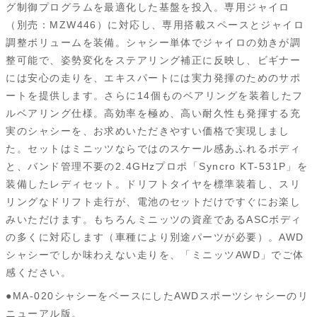
グ制御プログラムを最適化した基盤を投入。専用ジャイロ
（別売：MZW446）に対応し、専用搭載スペースとジャイロ
調整ボリュームを装備。シャシー単体でジャイロの効きが調
整可能で、姿勢変化をステアリング補正に反映し、ビギナー
には安心の走りを、エキスパートには実力発揮のためのサポ
ートを提供します。さらに14個ものベアリングを装着したフ
ルベアリング仕様。高効率を極め、高い耐久性も発揮する充
実のシャシーを、お求めいただきやすい価格で実現しまし
た。セットはミニッツならではのスケール感あふれるボディ
と、バンド管理不要の2.4GHzプロポ「Syncro KT-531P」を
装備したレディセット。ドリフトタイヤを標準装着し、スリ
リングなドリフト走行が、電池のセットだけですぐにお楽し
みいただけます。もちろんミニッツの資産であるASCボディ
の多くに対応します（車種により別途パーツが必要）。AWD
シャシーでしか味わえない走りを、「ミニッツAWD」でご体
感ください。
●MA-020シャシーをベースにしたAWDスポーツシャシーのリ
ニューアル版。