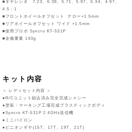
■ギヤレシオ 7.23、6.38、5.71、5.97、5.34、4.97、
4.5：1
■フロントホイールオフセット ナロー+1.5mm
■リアホイールオフセット ワイド +1.5mm
■使用プロポ Syncro KT-531P
■全備重量 193g
キット内容
＜ レディセット内容 ＞
●R/Cユニット組込済み完全完成シャシー
●塗装・マーキング工場完成プラスティックボディ
●Syncro KT-531P 2.4GHz送信機
●ミニパイロン
●ピニオンギヤ(15T、17T、19T、21T)