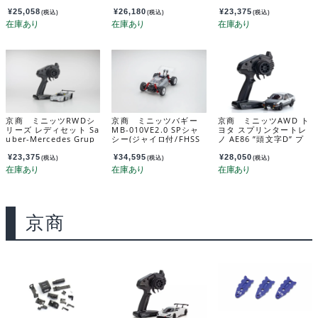
ガンメタル / レッド 32
グ 1972 #15 32643BL
pe-C-Rennsportwage
356GMR
n C9, Nr.62, LM 1988
¥
25,058
¥
26,180
¥
23,375
(税込)
(税込)
(税込)
32353AG
京商 ミニッツRWDシ
京商 ミニッツバギー
京商 ミニッツAWD ト
リーズ レディセット Sa
MB-010VE2.0 SPシャ
ヨタ スプリンタートレ
uber-Mercedes Grup
シー(ジャイロ付/FHSS
ノ AE86 ”頭文字D” プ
pe-C-Rennsportwage
2.4G)Txレス 32294
ロジェクトD ファイナ
n C9, Nr.63, LM 1989
ルバージョン 32656ID
¥
23,375
¥
34,595
¥
28,050
(税込)
(税込)
(税込)
32353S
C
京商