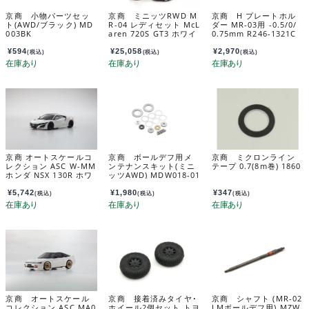
京商 小物パーツセッ
京商 ミニッツRWD M
京商 H プレートホル
ト(AWD/ブラック) MD
R-04 レディセット McL
ダー MR-03用 -0.5/0/
003BK
aren 720S GT3 ホワイ
0.75mm R246-1321C
ト 32364W
¥
594
¥
25,058
¥
2,970
(税込)
(税込)
(税込)
京商 オートスケールコ
京商 ボールデフ用メ
京商 ミクロンライン
レクション ASC W-MM
ンテナンスキット(ミニ
テープ 0.7(8m巻) 1860
ホンダ NSX 130R ホワ
ッツAWD) MDW018-01
イト MZP252W
¥
5,742
¥
1,980
¥
347
(税込)
(税込)
(税込)
京商 オートスケール
京商 接着済みタイヤ･
京商 シャフト (MR-02
コレクション ASC MA0
ホイール2個セット トヨ
LMボールデフ用) MZW