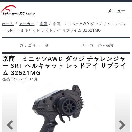
ナ
コ
メニュー
ビ
ン
ゲ
テ
ホーム
/
メーカー
/
京商
/
京商 ミニッツAWD ダッジ チャレンジャ
ホームページ
ー SRT ヘルキャット レッドアイ サブライム 32621MG
ー
ン
シ
ツ
マイアカウント
カテゴリー一覧
メーカーから探す
ョ
へ
カート
ン
ス
京商 ミニッツAWD ダッジ チャレンジャ
へ
キ
ー SRT ヘルキャット レッドアイ サブライ
支払い
ム 32621MG
ス
ッ
発売日:
2021年07月
キ
プ
カテゴリー一覧
ッ
プ
メーカーから探す
お問い合わせ
ブログ