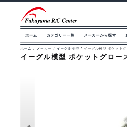
ナ
コ
ビ
ン
ゲ
テ
ー
ン
ホーム
カテゴリー一覧
メーカーから探す
シ
ツ
ョ
へ
ホーム
/
メーカー
/
イーグル模型
/
イーグル模型 ポケットグロ
イーグル模型 ポケットグロースタ
ン
ス
へ
キ
ス
ッ
キ
プ
ッ
プ