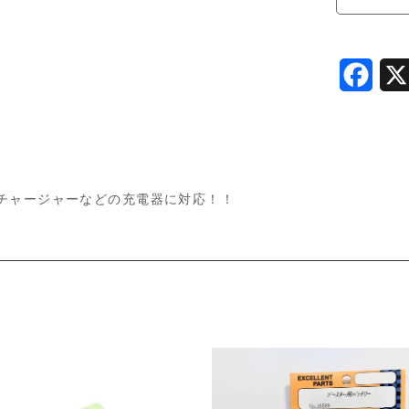
グ
ロ
ー
F
プ
ラ
a
グ
c
用
e
V2
ローチャージャーなどの充電器に対応！！
b
1428v2u
個
o
o
k