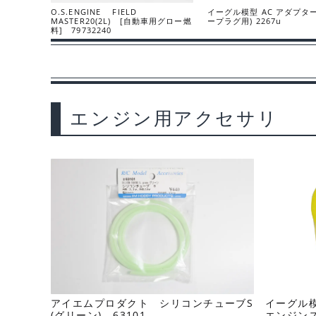
O.S.ENGINE FIELD
イーグル模型 AC アダプター
MASTER20(2L) [自動車用グロー燃
ープラグ用) 2267u
料] 79732240
エンジン用アクセサリ
アイエムプロダクト シリコンチューブS
イーグル模
(グリーン) 63101
エンジンス