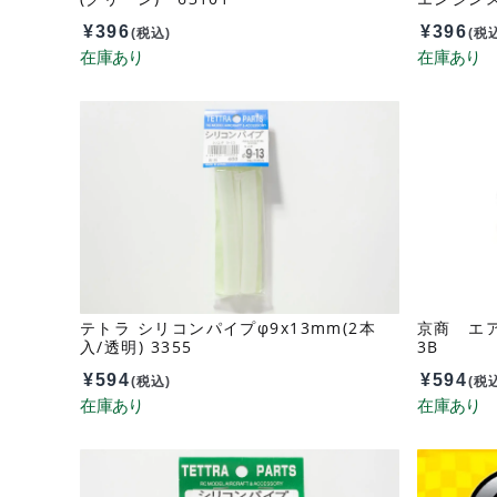
¥
396
¥
396
(税込)
(税
テトラ シリコンパイプφ9x13mm(2本
京商 エア
入/透明) 3355
3B
¥
594
¥
594
(税込)
(税