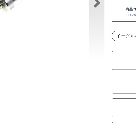
グ
ル
商品
1428
模
型
ポ
イーグル
ケ
ッ
ト
グ
ロ
ー
ス
タ
ー
タ
ー