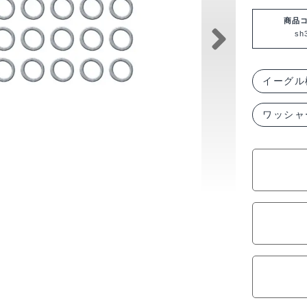
グ
ル
商品
sh
模
型
3x4mm
イーグル
セ
ワッシャ
ッ
ト
ア
ッ
プ・
ス
テ
ン
レ
ス