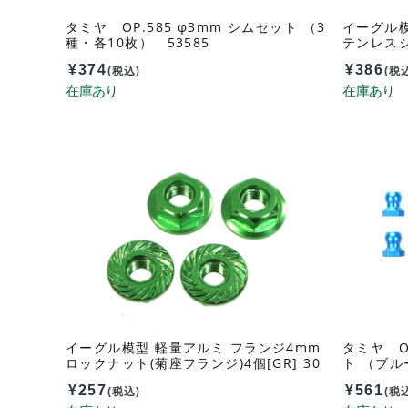
タミヤ OP.585 φ3mm シムセット （3
イーグル模
種・各10枚） 53585
テンレスシム
入 sh6u
¥
374
¥
386
(税込)
(税
イーグル模型 軽量アルミ フランジ4mm
タミヤ O
ロックナット(菊座フランジ)4個[GR] 30
ト （ブル
28u2-gr
¥
257
¥
561
(税込)
(税