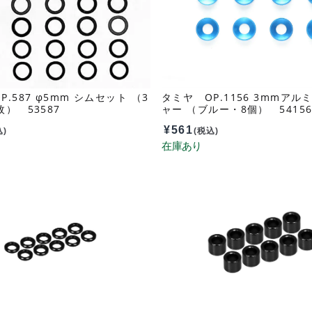
.587 φ5mm シムセット （3
タミヤ OP.1156 3mmアル
枚） 53587
ャー （ブルー・8個） 5415
¥
561
込)
(税込)