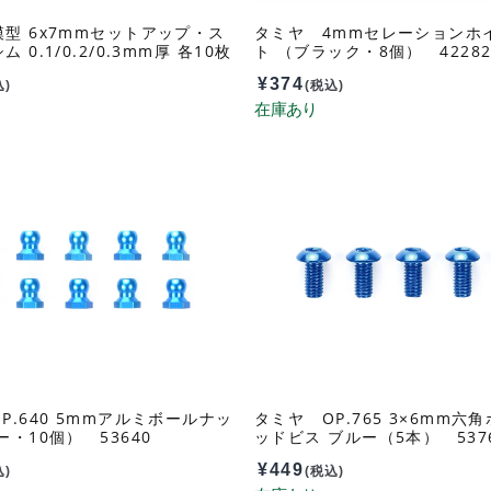
型 6x7mmセットアップ・ス
タミヤ 4mmセレーションホ
 0.1/0.2/0.3mm厚 各10枚
ト （ブラック・8個） 4228
¥
374
込)
(税込)
P.640 5mmアルミボールナッ
タミヤ OP.765 3×6mm六
ー・10個） 53640
ッドビス ブルー（5本） 537
¥
449
込)
(税込)