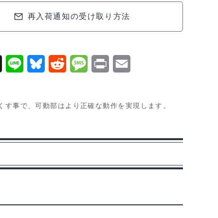
再入荷通知の受け取り方法
0.3mm
X
L
B
R
M
P
E
i
l
e
e
r
m
n
u
d
s
i
a
なくす事で、可動部はより正確な動作を実現します。
e
e
d
s
n
i
s
i
a
t
l
k
t
g
y
e