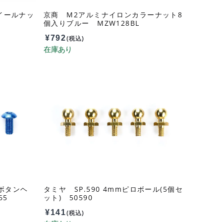
イールナッ
京商 M2アルミナイロンカラーナット8
2
個入りブルー MZW128BL
¥
792
(税込)
角ボタンヘ
タミヤ SP.590 4mmピロボール(5個セ
65
ット) 50590
¥
141
(税込)