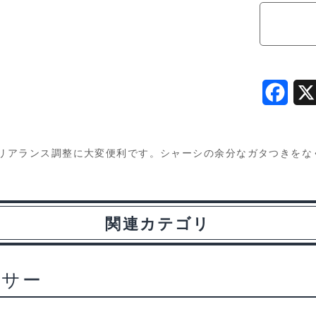
シ
ム
0.1/0.2/
厚
各
F
10
a
枚
入
c
のクリアランス調整に大変便利です。シャーシの余分なガタつきを
sh3u
e
個
b
関連カテゴリ
o
o
k
ーサー