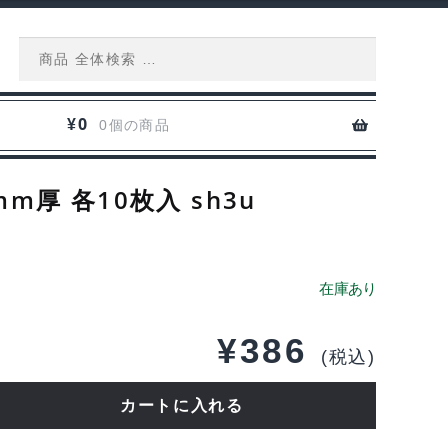
Search
for:
0
¥
0個の商品
m厚 各10枚入 sh3u
¥
386
(税込)
カートに入れる