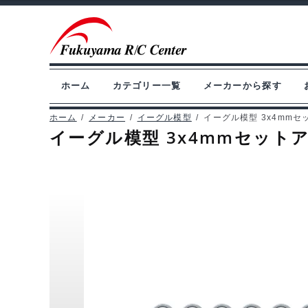
ナ
コ
ビ
ン
ゲ
テ
ー
ン
ホーム
カテゴリー一覧
メーカーから探す
シ
ツ
ョ
へ
ホーム
/
メーカー
/
イーグル模型
/
イーグル模型 3x4mmセット
イーグル模型 3x4mmセットアップ
ン
ス
へ
キ
ス
ッ
キ
プ
ッ
プ