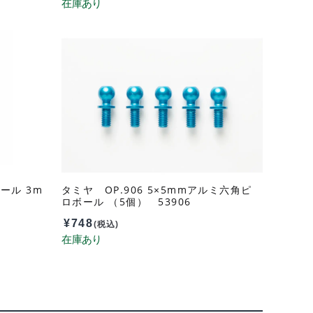
ール 3m
タミヤ OP.906 5×5mmアルミ六角ピ
ロボール （5個） 53906
¥
748
(税込)