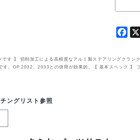
22034
個
F
a
c
ツです 】 切削加工による高精度なアルミ製ステアリングクラン
e
。OP.2032、2033との併用が効果的。【 基本スペック 】
b
o
o
ッチングリスト参照
k