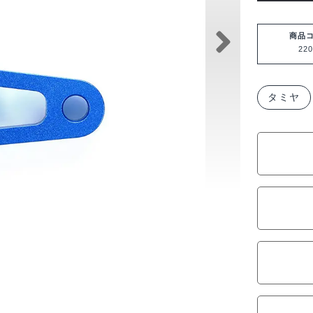
ヤ
OP.2034
商品
220
TD4
ア
ル
タミヤ
ミ
ス
テ
ア
リ
ン
グ
ク
ラ
ン
ク