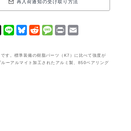
再入荷通知の受け取り方法
X
L
B
R
M
P
E
i
l
e
e
r
m
n
u
d
s
i
a
クです。標準装備の樹脂パーツ（K7）に比べて強度が
e
e
d
s
n
i
 ブルーアルマイト加工されたアルミ製、850ベアリング
s
i
a
t
l
k
t
g
y
e