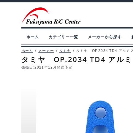
ナ
コ
ビ
ン
ゲ
テ
ー
ン
ホーム
カテゴリー一覧
メーカーから探す
シ
ツ
ョ
へ
ホーム
/
メーカー
/
タミヤ
/
タミヤ OP.2034 TD4 アル
タミヤ OP.2034 TD4 ア
ン
ス
へ
キ
発売日:
2021年12月発送予定
ス
ッ
キ
プ
ッ
プ