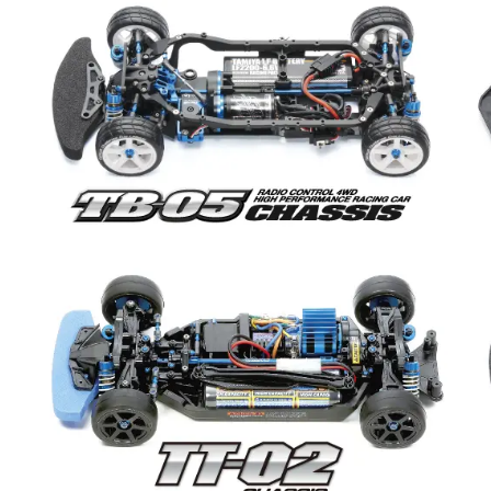
ツ
1980489
000
個