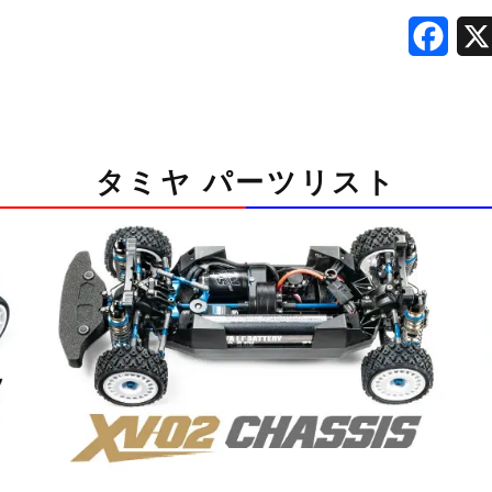
カ
ッ
F
ト）
a
（x2)
c
(42289
e
カ
タミヤ パーツリスト
ス
b
タ
o
マ
o
ー
サ
k
ー
ビ
ス
パ
ー