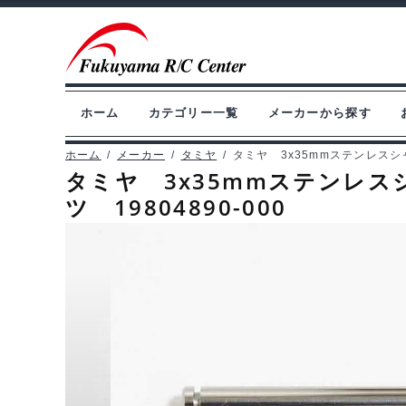
ナ
コ
ビ
ン
ゲ
テ
ー
ン
ホーム
カテゴリー一覧
メーカーから探す
シ
ツ
ョ
へ
ホーム
/
メーカー
/
タミヤ
/
タミヤ 3x35mmステンレスシャ
タミヤ 3x35mmステンレス
ン
ス
ツ 19804890-000
へ
キ
ス
ッ
キ
プ
ッ
プ