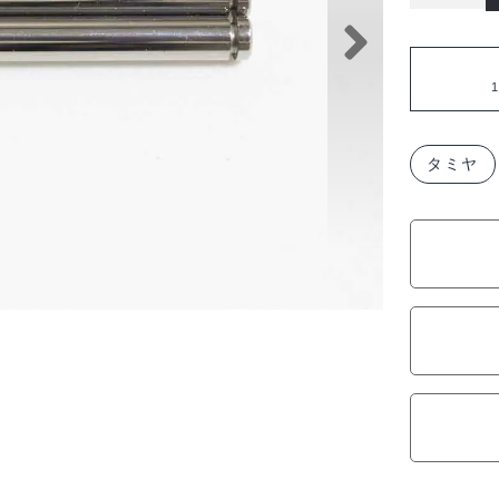
ミ
ヤ
3x35mm
1
ス
テ
ン
タミヤ
レ
ス
シ
ャ
フ
ト
（E
リ
ン
グ