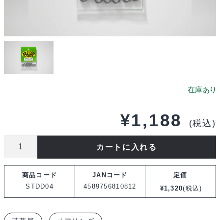
¥
1,188
(税込)
若
カートに入れる
草
屋
商品コード
JANコード
定価
850ZZ
STDD04
4589756810812
¥
1,320
(税込)
10
個