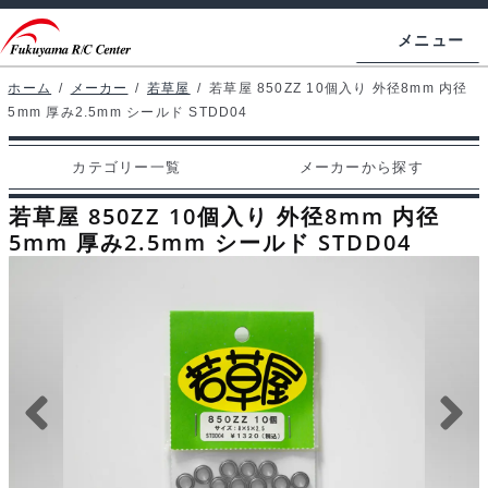
ナ
コ
メニュー
ビ
ン
ゲ
テ
ホーム
/
メーカー
/
若草屋
/
若草屋 850ZZ 10個入り 外径8mm 内径
ホームページ
5mm 厚み2.5mm シールド STDD04
ー
ン
シ
ツ
マイアカウント
カテゴリー一覧
メーカーから探す
ョ
へ
カート
ン
ス
若草屋 850ZZ 10個入り 外径8mm 内径
へ
キ
5mm 厚み2.5mm シールド STDD04
支払い
ス
ッ
キ
プ
カテゴリー一覧
ッ
プ
メーカーから探す
お問い合わせ
ブログ