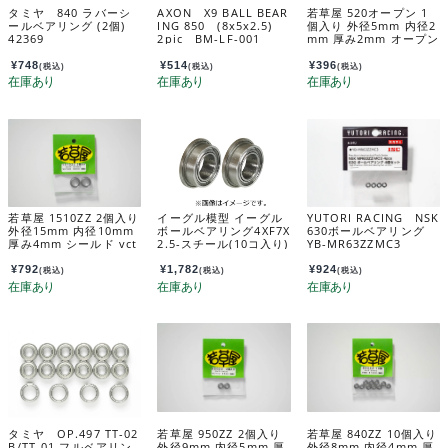
タミヤ 840 ラバーシ
AXON X9 BALL BEAR
若草屋 520オープン 1
ールベアリング (2個)
ING 850 (8x5x2.5)
個入り 外径5mm 内径2
42369
2pic BM-LF-001
mm 厚み2mm オープン
VCO03
¥
748
¥
514
¥
396
(税込)
(税込)
(税込)
若草屋 1510ZZ 2個入り
イーグル模型 イーグル
YUTORI RACING NSK
外径15mm 内径10mm
ボールベアリング4XF7X
630ボールベアリング
厚み4mm シールド vct
2.5-スチール(10コ入り)
YB-MR63ZZMC3
26
bb740f-s
¥
792
¥
1,782
¥
924
(税込)
(税込)
(税込)
タミヤ OP.497 TT-02
若草屋 950ZZ 2個入り
若草屋 840ZZ 10個入り
B/TT-01 フルベアリン
外径9mm 内径5mm 厚
外径8mm 内径4mm 厚