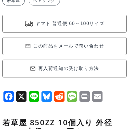
若草屋
ベアリング
入
り
外
ヤマト 普通便 60～100サイズ
径
8mm
内
この商品をメールで問い合わせ
径
5mm
厚
再入荷通知の受け取り方法
み
2.5mm
シ
F
X
L
B
R
M
P
E
ー
a
i
l
e
e
r
m
ル
ド
c
n
u
d
s
i
a
若草屋 850ZZ 10個入り 外径
STDD04
e
e
e
d
s
n
i