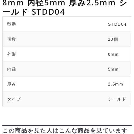
8mm 内径5mm 厚み2.5mm シ
個
ールド STDD04
b
s
i
a
t
l
o
k
t
g
型番
STDD04
o
y
e
個数
10個
k
外形
8mm
内径
5mm
厚み
2.5mm
タイプ
シールド
この商品を見た人はこんな商品を見ています