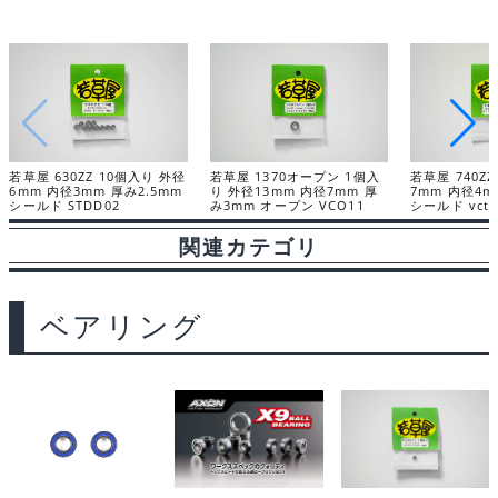
若草屋 630ZZ 10個入り 外径
若草屋 1370オープン 1個入
若草屋 740Z
6mm 内径3mm 厚み2.5mm
り 外径13mm 内径7mm 厚
7mm 内径4m
シールド STDD02
み3mm オープン VCO11
シールド vct5
関連カテゴリ
ベアリング