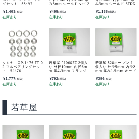
グセット 53497
み3mm シールド vct12
み3mm シールド STDD
03
¥
1,403
¥
495
¥
1,188
(税込)
(税込)
(税込)
タミヤ OP.1476 TT-0
若草屋 F1060ZZ 2個入
若草屋 520オープン 1
2 フルベアリングセッ
り 外径10mm 内径6m
個入り 外径5mm 内径2
ト 54476
m 厚み3mm フランジ
mm 厚み1.5mm オープ
付きシールド vct41
ン VCO02
¥
1,777
¥
792
¥
396
(税込)
(税込)
(税込)
若草屋