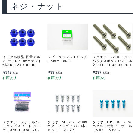
ネジ・ナット
イーグル模型 軽量アル
トビークラフト Eリング
スクエア 2x10 チタン
ミ ナイロン3mmナット
2.5mm 10620
ヘックスボタンビス 6本
6個[BL] 2301u2-bl
入 2x10 Titanium hex
Pan Head Screw (6 pc
s.) NTR-210
¥
347
¥
99
¥
297
(税込)
(税込)
(税込)
スクエア スチールヘ
タミヤ SP.577 3×10m
タミヤ OP.906 5×5m
ックスビスセット タミ
mタッピングビス(10本
mアルミ六角ピロボール
ヤ LUNCH BOX EVO.
セット) 50577
（5個） 53906
用 SLM-142