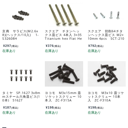
京商 サラビス(M2.6x
スクエア チタンヘッ
スクエア 切削64チタ
8)(ヘックス/10入) 1-
クス皿ビス 4本入 3×35
ンヘックス皿ビス M2×
S32608H
Titanium hex Flat He
10mm 4pcs SCT-210
ad Screw 3x35 (4 pc
s.) STR-335
¥
297
¥
376
¥
792
(税込)
(税込)
(税込)
タミヤ SP.1627 3x8m
ヨコモ M3x15mm 皿
ヨコモ M3x10 皿ソケ
mスチール六角皿ビス(1
ソケットスクリュー 10
ットスクリュー 10本
0本) 51627
本入 ZC-F315A
入 ZC-F310A
¥
187
¥
198
¥
198
(税込)
(税込)
(税込)