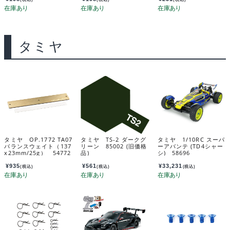
タミヤ
タミヤ OP.1772 TA07
タミヤ TS-2 ダークグ
タミヤ 1/10RC スーパ
バランスウェイト（137
リーン 85002 (旧価格
ーアバンテ (TD4シャー
x23mm/25g） 54772
品)
シ) 58696
¥
935
¥
561
¥
33,231
(税込)
(税込)
(税込)