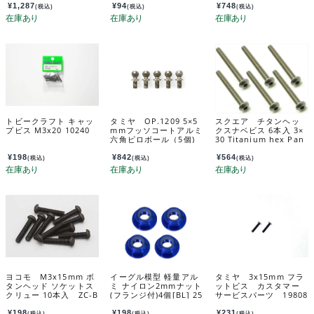
¥
1,287
¥
94
¥
748
(税込)
(税込)
(税込)
トビークラフト キャッ
タミヤ OP.1209 5×5
スクエア チタンヘッ
プビス M3x20 10240
mmフッソコートアルミ
クスナベビス 6本入 3×
六角ピロボール（5個)
30 Titanium hex Pan
54209
Head Screw 3×30 (6 p
cs.) NTR-330
¥
198
¥
842
¥
564
(税込)
(税込)
(税込)
ヨコモ M3x15mm ボ
イーグル模型 軽量アル
タミヤ 3x15mm フラ
タンヘッド ソケットス
ミ ナイロン2mmナット
ットビス カスタマー
クリュー 10本入 ZC-B
(フランジ付)4個[BL] 25
サービスパーツ 19808
H315A
97-bl
014-000
¥
198
¥
198
¥
231
(税込)
(税込)
(税込)