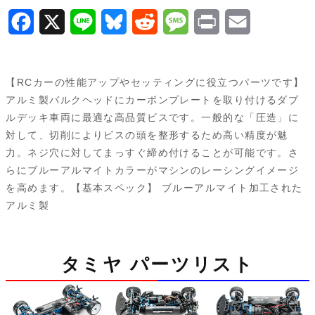
ー・
F
X
L
B
R
M
P
E
5
a
i
l
e
e
r
m
本）
42330
c
n
u
d
s
i
a
【RCカーの性能アップやセッティングに役立つパーツです】
個
e
e
e
d
s
n
i
アルミ製バルクヘッドにカーボンプレートを取り付けるダブ
ルデッキ車両に最適な高品質ビスです。一般的な「圧造」に
b
s
i
a
t
l
対して、切削によりビスの頭を整形するため高い精度が魅
o
k
t
g
力。ネジ穴に対してまっすぐ締め付けることが可能です。さ
らにブルーアルマイトカラーがマシンのレーシングイメージ
o
y
e
を高めます。【基本スペック】 ブルーアルマイト加工された
k
アルミ製
タミヤ パーツリスト