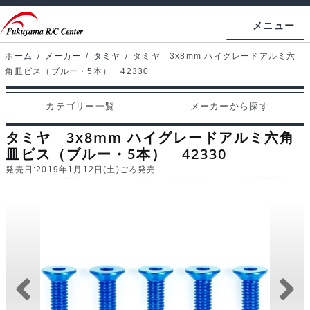
ナ
コ
メニュー
ビ
ン
ゲ
テ
ホーム
/
メーカー
/
タミヤ
/
タミヤ 3x8mm ハイグレードアルミ六
ホームページ
角皿ビス（ブルー・5本） 42330
ー
ン
シ
ツ
マイアカウント
カテゴリー一覧
メーカーから探す
ョ
へ
カート
ン
ス
タミヤ 3x8mm ハイグレードアルミ六角
へ
キ
皿ビス（ブルー・5本） 42330
支払い
ス
ッ
発売日:
2019年1月12日(土)ごろ発売
キ
プ
カテゴリー一覧
ッ
プ
メーカーから探す
お問い合わせ
ブログ