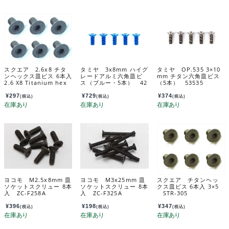
スクエア 2.6x8 チタ
タミヤ 3x8mm ハイグ
タミヤ OP.535 3×10
ンヘックス皿ビス 6本入
レードアルミ六角皿ビ
mm チタン六角皿ビス
2.6 X8 Titanium hex
ス（ブルー・5本） 42
（5本） 53535
Flat Head Screw (6 pc
330
s.) STR-268
¥
297
¥
729
¥
374
(税込)
(税込)
(税込)
ヨコモ M2.5x8mm 皿
ヨコモ M3x25mm 皿
スクエア チタンヘッ
ソケットスクリュー 8本
ソケットスクリュー 8本
クス皿ビス 6本入 3×5
入 ZC-F258A
入 ZC-F325A
STR-305
¥
396
¥
198
¥
347
(税込)
(税込)
(税込)