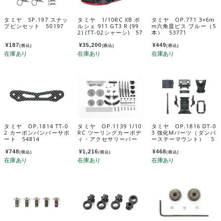
タミヤ SP.197 スナッ
タミヤ 1/10RC XB ポ
タミヤ OP.771 3×6m
プピンセット 50197
ルシェ 911 GT3 R (99
m六角皿ビス ブルー（5
2) (TT-02シャーシ) 57
本） 53771
941
¥
187
¥
35,200
¥
449
(税込)
(税込)
(税込)
タミヤ OP.1814 TT-0
タミヤ OP.1139 1/10
タミヤ OP.1816 DT-0
2 カーボンバンパーサポ
RC ツーリングカーボデ
3 強化Mパーツ（ダンパ
ート 54814
ィ・アクセサリーパー
ーステーマウント） 5
ツセット 54139
4816
¥
748
¥
1,216
¥
468
(税込)
(税込)
(税込)