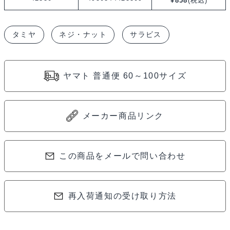
¥
858
(税込)
ハ
イ
タミヤ
ネジ・ナット
サラビス
グ
レ
ー
ヤマト 普通便 60～100サイズ
ド
ア
ル
メーカー商品リンク
ミ
六
角
この商品をメールで問い合わせ
皿
ビ
再入荷通知の受け取り方法
ス
（ブ
ル