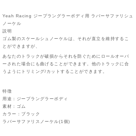
a
i
l
e
e
r
m
ル
YA-
c
n
u
d
s
i
a
Yeah Racing ジープラングラーボディ用 ラバーサファリシュ
0502
e
e
e
d
s
n
i
ノーケル
個
説明
b
s
i
a
t
l
ゴム製のスケールシュノーケルは、それが直立を維持するこ
o
k
t
g
とができますが、
o
y
e
あなたのトラックが破損からそれを防ぐためにロールオーバ
ーされた場合にも曲げることができます。他のトラックに合
k
うようにトリミング/カットすることができます。
特徴
用途：ジープラングラーボディ
素材：ゴム
カラー：ブラック
ラバーサファリスノーケル(1個)