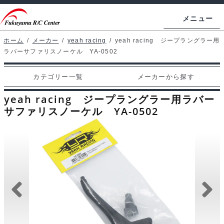
ナ
コ
メニュー
ビ
ン
ゲ
テ
ホーム
/
メーカー
/
yeah racing
/
yeah racing ジープラングラー用
ホームページ
ラバーサファリスノーケル YA-0502
ー
ン
シ
ツ
マイアカウント
カテゴリー一覧
メーカーから探す
ョ
へ
カート
ン
ス
yeah racing ジープラングラー用ラバー
へ
キ
サファリスノーケル YA-0502
支払い
ス
ッ
キ
プ
カテゴリー一覧
ッ
プ
メーカーから探す
お問い合わせ
ブログ