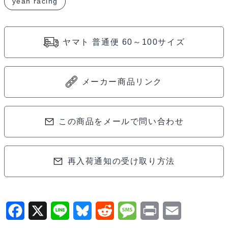
yeah racing
ン
グ
ラ
ヤマト 普通便 60～100サイズ
ー
用
ラ
メーカー商品リンク
バ
ー
サ
この商品をメールで問い合わせ
フ
ァ
再入荷通知の受け取り方法
リ
ス
ノ
ー
F
X
L
B
R
M
P
E
ケ