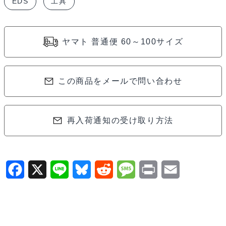
EDS
工具
イ
バ
ー
ヤマト 普通便 60～100サイズ
6.0x100mm
EDS150160
個
この商品をメールで問い合わせ
再入荷通知の受け取り方法
F
X
L
B
R
M
P
E
a
i
l
e
e
r
m
c
n
u
d
s
i
a
e
e
e
d
s
n
i