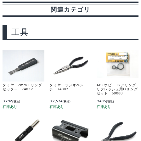
関連カテゴリ
b
s
i
a
t
l
o
k
t
g
工具
o
y
e
k
タミヤ 2mm Eリング
タミヤ ラジオペン
ABCホビー ベアリング
セッター 74032
チ 74002
リフレッシュ用Oリング
セット 69080
¥
792
¥
2,574
¥
495
(税込)
(税込)
(税込)