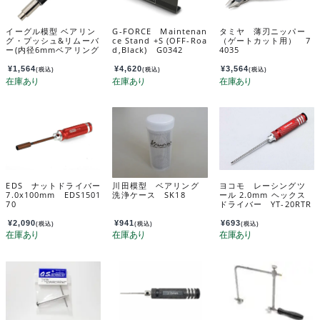
イーグル模型 ベアリン
G-FORCE Maintenan
タミヤ 薄刃ニッパー
グ・プッシュ&リムーバ
ce Stand +S (OFF-Roa
（ゲートカット用） 7
ー(内径6mmベアリング
d,Black) G0342
4035
用) bb-pr06
¥
1,564
¥
4,620
¥
3,564
(税込)
(税込)
(税込)
EDS ナットドライバー
川田模型 ベアリング
ヨコモ レーシングツ
7.0x100mm EDS1501
洗浄ケース SK18
ール 2.0mm ヘックス
70
ドライバー YT-20RTR
A
¥
2,090
¥
941
¥
693
(税込)
(税込)
(税込)