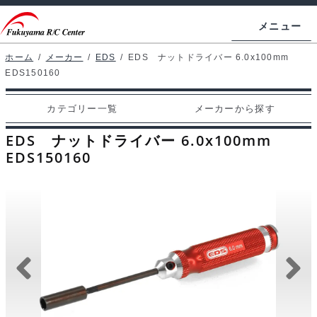
ナ
コ
メニュー
ビ
ン
ゲ
テ
ホーム
/
メーカー
/
EDS
/
EDS ナットドライバー 6.0x100mm
ホームページ
EDS150160
ー
ン
シ
ツ
マイアカウント
カテゴリー一覧
メーカーから探す
ョ
へ
カート
ン
ス
EDS ナットドライバー 6.0x100mm
へ
キ
EDS150160
支払い
ス
ッ
キ
プ
カテゴリー一覧
ッ
プ
メーカーから探す
お問い合わせ
ブログ