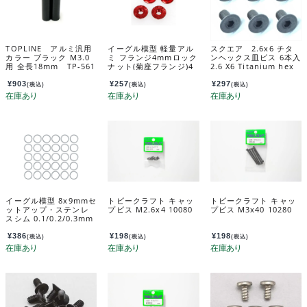
TOPLINE アルミ汎用
イーグル模型 軽量アル
スクエア 2.6x6 チタ
カラー ブラック M3.0
ミ フランジ4mmロック
ンヘックス皿ビス 6本入
用 全長18mm TP-561
ナット(菊座フランジ)4
2.6 X6 Titanium hex
8
個[RE] 3028u2-re
Flat Head Screw (6 pc
s.) STR-266
¥
903
¥
257
¥
297
(税込)
(税込)
(税込)
イーグル模型 8x9mmセ
トビークラフト キャッ
トビークラフト キャッ
ットアップ・ステンレ
プビス M2.6x4 10080
プビス M3x40 10280
スシム 0.1/0.2/0.3mm
厚 各10枚入 sh8u
¥
386
¥
198
¥
198
(税込)
(税込)
(税込)