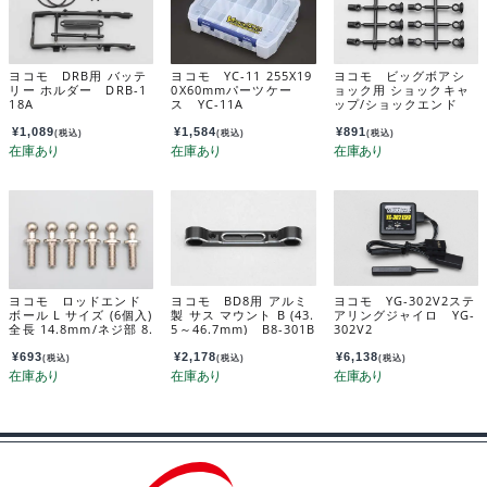
ヨコモ DRB用 バッテ
ヨコモ YC-11 255X19
ヨコモ ビッグボアシ
リー ホルダー DRB-1
0X60mmパーツケー
ョック用 ショックキャ
18A
ス YC-11A
ップ/ショックエンド
Y4-S6A
¥
1,089
¥
1,584
¥
891
(税込)
(税込)
(税込)
ヨコモ ロッドエンド
ヨコモ BD8用 アルミ
ヨコモ YG-302V2ステ
ボール L サイズ (6個入)
製 サス マウント B (43.
アリングジャイロ YG-
全長 14.8mm/ネジ部 8.
5～46.7mm) B8-301B
302V2
0mm ZC-206LHA
A
¥
693
¥
2,178
¥
6,138
(税込)
(税込)
(税込)