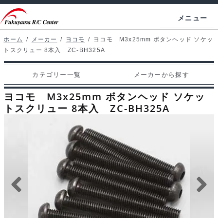
ナ
コ
メニュー
ビ
ン
ゲ
テ
ホーム
/
メーカー
/
ヨコモ
/
ヨコモ M3x25mm ボタンヘッド ソケッ
ホームページ
トスクリュー 8本入 ZC-BH325A
ー
ン
シ
ツ
マイアカウント
カテゴリー一覧
メーカーから探す
ョ
へ
カート
ン
ス
ヨコモ M3x25mm ボタンヘッド ソケッ
へ
キ
トスクリュー 8本入 ZC-BH325A
支払い
ス
ッ
キ
プ
カテゴリー一覧
ッ
プ
メーカーから探す
お問い合わせ
ブログ