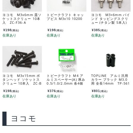
ヨコモ M3x6mm 皿ソ
トビークラフト キャッ
ヨコモ M3×6mm バイ
ケットスクリュー 10本
プビス M3x10 10200
ンド タッピングスクリ
入 ZC-F36-A
ュー (チタン製 5本入)
ZC-B36TT
¥
198
¥
198
¥
385
(税込)
(税込)
(税込)
ヨコモ M3x15mm ボ
トビークラフト M4 ア
TOPLINE アルミ汎用
タンヘッド ソケットス
ルミスペーサー(A) 厚み
カラー ブラック M3.0
クリュー 10本入 ZC-B
0.5/1.0/2.0mm 各4個
用 全長14mm TP-561
H315A
41051
4
¥
198
¥
376
¥
801
(税込)
(税込)
(税込)
ヨコモ