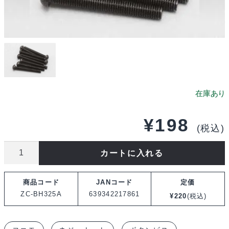
¥
198
(税込)
ヨ
カートに入れる
コ
モ
商品コード
JANコード
定価
M3x25mm
ZC-BH325A
639342217861
¥
220
(税込)
ボ
タ