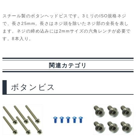
a
i
l
e
e
r
m
ZC-
BH325A
c
n
u
d
s
i
a
スチール製のボタンヘッドビスです。3ミリのISO規格ネジ
個
e
e
e
d
s
n
i
で、長さ25mm。長さはネジ頭を除いたネジ部の全長を表し
ます。ネジの締め込みには2mmサイズの六角レンチが必要で
b
s
i
a
t
l
す。8本入り。
o
k
t
g
o
y
e
関連カテゴリ
k
ボタンビス