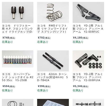
ヨコモ ドリフトカー
ヨコモ RWDドリフト
ヨコモ YD-2用 アルミ
用 H.P. フロントワンウ
用 リヤ フォワードタイ
製 フロント アッパー A
ェイ ドライブカップ(D-
プ スプリング(ソフト)
アーム Y2-008FUC
021用) D-023
D-178RSA
¥
748
¥
792
¥
4,180
(税込)
(税込)
(税込)
ヨコモ スーパーブレ
ヨコモ 42mm ターン
ヨコモ YD-2用 アルミ
ンド ショックオイル #2
バックル(対辺4mm) S
製 フロント アッパーI
50 35cc YS-250B
D-TB42A
アーム Y2-008FUIA
¥
594
¥
396
¥
5,346
(税込)
(税込)
(税込)