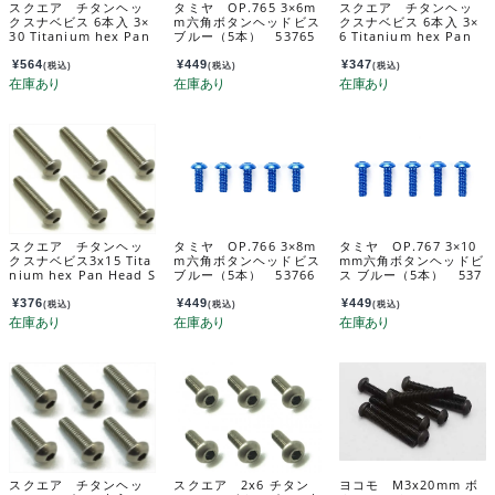
スクエア チタンヘッ
タミヤ OP.765 3×6m
スクエア チタンヘッ
クスナベビス 6本入 3×
m六角ボタンヘッドビス
クスナベビス 6本入 3×
30 Titanium hex Pan
ブルー（5本） 53765
6 Titanium hex Pan
Head Screw 3×30 (6 p
Head Screw 3×6 (6 pc
cs.) NTR-330
s.) NTR-306
¥
564
¥
449
¥
347
(税込)
(税込)
(税込)
スクエア チタンヘッ
タミヤ OP.766 3×8m
タミヤ OP.767 3×10
クスナベビス3x15 Tita
m六角ボタンヘッドビス
mm六角ボタンヘッドビ
nium hex Pan Head S
ブルー（5本） 53766
ス ブルー（5本） 537
crew 3x15 NTR-315
67
¥
376
¥
449
¥
449
(税込)
(税込)
(税込)
スクエア チタンヘッ
スクエア 2x6 チタン
ヨコモ M3x20mm ボ