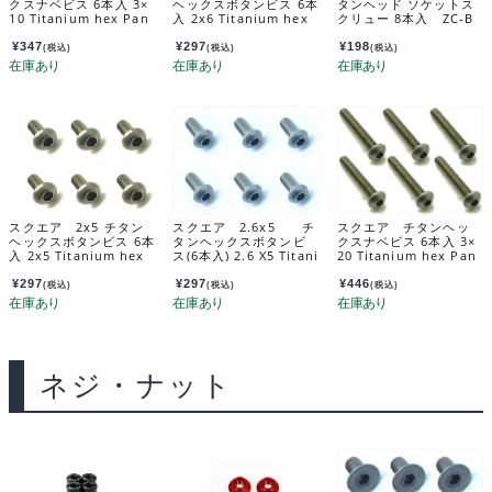
クスナベビス 6本入 3×
ヘックスボタンビス 6本
タンヘッド ソケットス
10 Titanium hex Pan
入 2x6 Titanium hex
クリュー 8本入 ZC-B
Head Screw 3×10 (6 p
Pan Head Screw (6 pc
H320A
cs.) NTR-310
s.) NTR-206
¥
347
¥
297
¥
198
(税込)
(税込)
(税込)
スクエア 2x5 チタン
スクエア 2.6x5 チ
スクエア チタンヘッ
ヘックスボタンビス 6本
タンヘックスボタンビ
クスナベビス 6本入 3×
入 2x5 Titanium hex
ス(6本入) 2.6 X5 Titani
20 Titanium hex Pan
Pan Head Screw (6 pc
um hex Pan Head Scr
Head Screw 3×20 (6 p
s.) NTR-205
ew (6 pcs.) NTR-265
cs.) NTR-320
¥
297
¥
297
¥
446
(税込)
(税込)
(税込)
ネジ・ナット