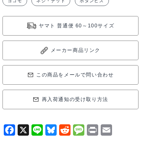
ヨコモ
ネジ・ナット
ボタンビス
ン
ヘ
ッ
ヤマト 普通便 60～100サイズ
ド
ソ
ケ
メーカー商品リンク
ッ
ト
ス
この商品をメールで問い合わせ
ク
リ
再入荷通知の受け取り方法
ュ
ー
8
本
F
X
L
B
R
M
P
E
入