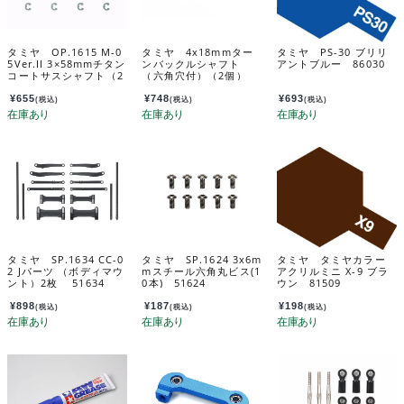
タミヤ OP.1615 M-0
タミヤ 4x18mmター
タミヤ PS-30 ブリリ
5Ver.II 3×58mmチタン
ンバックルシャフト
アントブルー 86030
コートサスシャフト（2
（六角穴付）（2個）
本） 54615
カスタマーサービスパ
ーツ 19803327-000
¥
655
¥
748
¥
693
(税込)
(税込)
(税込)
タミヤ SP.1634 CC-0
タミヤ SP.1624 3x6m
タミヤ タミヤカラー
2 Jパーツ （ボディマウ
mスチール六角丸ビス(1
アクリルミニ X-9 ブラ
ント）2枚 51634
0本) 51624
ウン 81509
¥
898
¥
187
¥
198
(税込)
(税込)
(税込)