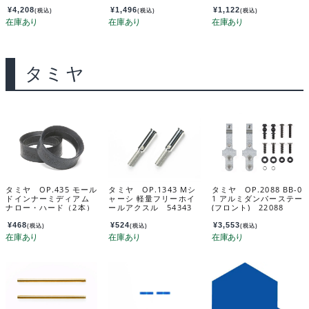
プ 51764
¥
4,208
¥
1,496
¥
1,122
(税込)
(税込)
(税込)
タミヤ
タミヤ OP.435 モール
タミヤ OP.1343 Mシ
タミヤ OP.2088 BB-0
ドインナーミディアム
ャーシ 軽量フリーホイ
1 アルミダンパーステー
ナロー・ハード（2本）
ールアクスル 54343
(フロント) 22088
53435
¥
468
¥
524
¥
3,553
(税込)
(税込)
(税込)