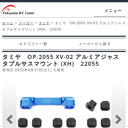
ナ
コ
メニュー
ビ
ン
ゲ
テ
ホーム
/
メーカー
/
タミヤ
/
タミヤ OP.2055 XV-02 アルミアジャス
ホームページ
タブルサスマウント (XH) 22055
ー
ン
シ
ツ
マイアカウント
カテゴリー一覧
メーカーから探す
ョ
へ
カート
ン
ス
タミヤ OP.2055 XV-02 アルミアジャス
へ
キ
タブルサスマウント (XH) 22055
支払い
ス
ッ
発売日:
2022年9月17日(土)ごろ発売
キ
プ
カテゴリー一覧
ッ
プ
メーカーから探す
お問い合わせ
ブログ