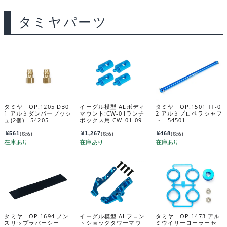
タミヤパーツ
タミヤ OP.1205 DB0
イーグル模型 ALボディ
タミヤ OP.1501 TT-0
1 アルミダンパーブッシ
マウント:CW-01ランチ
2 アルミプロペラシャフ
ュ(2個) 54205
ボックス用 CW-01-09-
ト 54501
LBOX
¥
561
¥
1,267
¥
468
(税込)
(税込)
(税込)
タミヤ OP.1694 ノン
イーグル模型 ALフロン
タミヤ OP.1473 アル
スリップラバーシー
トショックタワーマウ
ミウイリーローラーセ