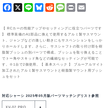
ン
F
X
L
B
R
M
P
E
ト
a
i
l
e
e
r
m
(XH)
22055
c
n
u
d
s
i
a
【 RCカーの性能アップやセッティングに役立つパーツです
個
e
e
e
d
s
n
i
】 標準装備のA1部品に換えて使用するアルミ製サスマウン
ト。ジャンプなどの激しい動きにもサスペンションをしっか
b
s
i
a
t
l
りホールドします。さらに、サスシャフトの取り付け部を樹
o
k
t
g
脂製ブッシュの別パーツで構成。ブッシュを取り換えること
でトー角やスキッド角などの繊細なセッティングが可能で
o
y
e
す。※1台で2個使用。【 基本スペック 】 ブルーアルマイト
k
加工されたアルミ製サスマウントと樹脂製マウント用ブッシ
ュをセット
対応シャーシ
2025年05月版パーツマッチングリスト参照
XV-02 PRO
●