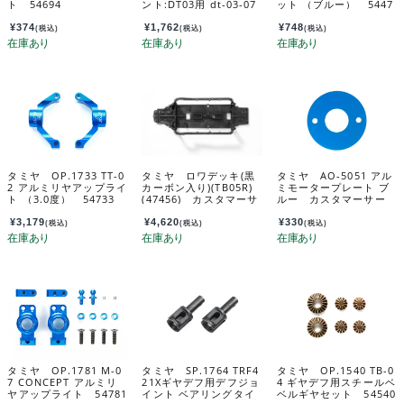
ト 54694
ント:DT03用 dt-03-07
ット （ブルー） 5447
3
¥
374
¥
1,762
¥
748
(税込)
(税込)
(税込)
タミヤ OP.1733 TT-0
タミヤ ロワデッキ(黒
タミヤ AO-5051 アル
2 アルミリヤアップライ
カーボン入り)(TB05R)
ミモータープレート ブ
ト （3.0度） 54733
(47456) カスタマーサ
ルー カスタマーサー
ービスパーツ 193342
ビスパーツ 84293
16-000
¥
3,179
¥
4,620
¥
330
(税込)
(税込)
(税込)
タミヤ OP.1781 M-0
タミヤ SP.1764 TRF4
タミヤ OP.1540 TB-0
7 CONCEPT アルミリ
21Xギヤデフ用デフジョ
4 ギヤデフ用スチールベ
ヤアップライト 54781
イント ベアリングタイ
ベルギヤセット 54540