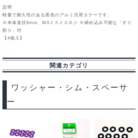
c
n
u
d
s
i
a
説明
e
e
e
d
s
n
i
軽量で耐久性のある黒色のアルミ汎用カラーです。
※本体直径6mm、M3メスメスネジ ※締め込み可能な「すり
b
s
i
a
t
l
割り」付
o
k
t
g
【4個入】
o
y
e
k
関連カテゴリ
ワッシャー・シム・スペーサ
ー