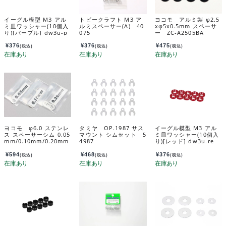
イーグル模型 M3 アル
トビークラフト M3 ア
ヨコモ アルミ製 φ2.5
ミ皿ワッシャー(10個入
ルミスペーサー(A) 40
xφ5x0.5mm スペーサ
り)[パープル] dw3u-p
075
ー ZC-A2505BA
u
¥
376
¥
376
¥
475
(税込)
(税込)
(税込)
ヨコモ φ6.0 ステンレ
タミヤ OP.1987 サス
イーグル模型 M3 アル
ス スペーサーシム 0.05
マウント シムセット 5
ミ皿ワッシャー(10個入
mm/0.10mm/0.20mm
4987
り)[レッド] dw3u-re
各10枚入 ZC-S60SA
¥
594
¥
468
¥
376
(税込)
(税込)
(税込)