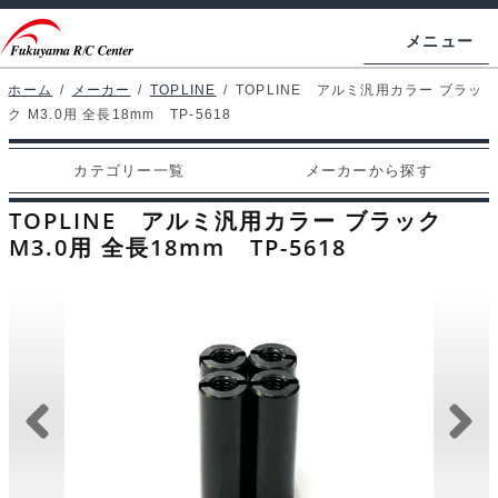
ナ
コ
メニュー
ビ
ン
ゲ
テ
ホーム
/
メーカー
/
TOPLINE
/
TOPLINE アルミ汎用カラー ブラッ
ホームページ
ク M3.0用 全長18mm TP-5618
ー
ン
シ
ツ
マイアカウント
カテゴリー一覧
メーカーから探す
ョ
へ
カート
ン
ス
TOPLINE アルミ汎用カラー ブラック
へ
キ
M3.0用 全長18mm TP-5618
支払い
ス
ッ
キ
プ
カテゴリー一覧
ッ
プ
メーカーから探す
お問い合わせ
ブログ