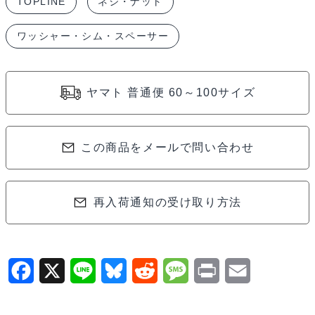
TOPLINE
ネジ・ナット
カ
ラ
ワッシャー・シム・スペーサー
ー
ブ
ラ
ヤマト 普通便 60～100サイズ
ッ
ク
M3.0
この商品をメールで問い合わせ
用
全
再入荷通知の受け取り方法
長
18mm
TP-
5618
F
X
L
B
R
M
P
E
個
a
i
l
e
e
r
m