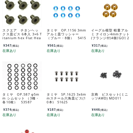
スクエア チタンヘッ
タミヤ OP.1156 3mm
イーグル模型 軽量アル
クス皿ビス 6本入 3×6 T
アルミ皿ワッシャー
ミ ナイロン4mmナット
itanium hex Flat Hea
（ブルー・8個） 5415
(フランジ付)4個[GO] 2
d Screw 3×6 (6 pcs.)
6
599u2-go
STR-306
¥
347
¥
561
¥
317
(税込)
(税込)
(税込)
タミヤ OP.587 φ5m
タミヤ SP.1625 3x6m
京商 ビスセット(ミニ
m シムセット （3種・
mスチール六角皿ビス(1
ッツAWD) MD011
各10枚） 53587
0本) 51625
¥
374
¥
187
¥
446
(税込)
(税込)
(税込)