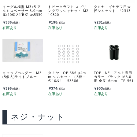
イーグル模型 M3x5 ア
トビークラフト スプリ
タミヤ ギヤデフ用大
ルミスペーサー 3.0mm
ングワッシャセット M2
径シムセット 42313
厚(10個入)[BK] as5330
10820
u-bk
¥
386
¥
198
¥
281
(税込)
(税込)
(税込)
キャップホルダー M3
タミヤ OP.586 φ4m
TOPLINE アルミ汎用
(5個入)ライトブルー
m シムセット （3種・
カラー ブラック M3.0
各10枚） 53586
用 全長16mm TP-561
6
¥
396
¥
374
¥
903
(税込)
(税込)
(税込)
ネジ・ナット