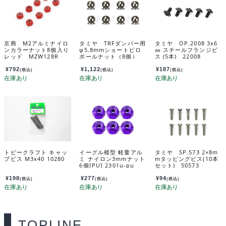
京商 M2アルミナイロ
タミヤ TRFダンパー用
タミヤ OP.2008 3x6
ンカラーナット8個入り
φ5.8mmショートピロ
㎜ スチールフランジビ
レッド MZW128R
ボールナット（8個）
ス (5本) 22008
42344
¥
792
¥
1,122
¥
187
(税込)
(税込)
(税込)
トビークラフト キャッ
イーグル模型 軽量アル
タミヤ SP.573 2×8m
プビス M3x40 10280
ミ ナイロン3mmナット
mタッピングビス(10本
6個[PU] 2301u-pu
セット) 50573
¥
198
¥
277
¥
94
(税込)
(税込)
(税込)
TOPLINE