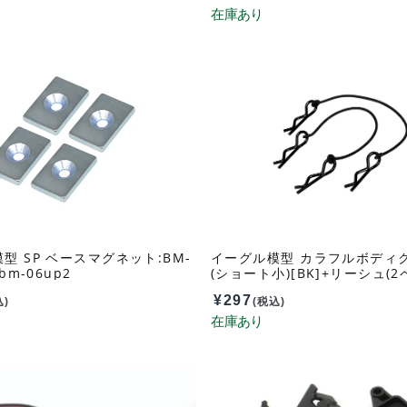
型 SP ベースマグネット:BM-
イーグル模型 カラフルボディ
bm-06up2
(ショート小)[BK]+リーシュ(2ペ
U-bk
¥
297
込)
(税込)