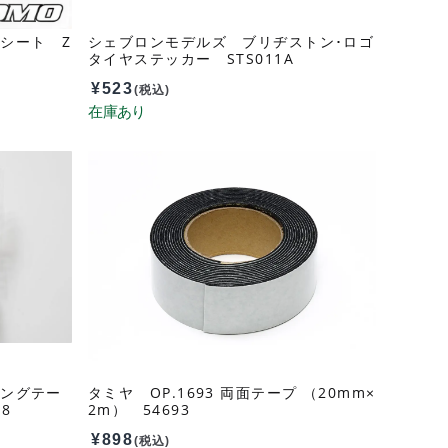
シート Z
シェブロンモデルズ ブリヂストン･ロゴ
タイヤステッカー STS011A
¥
523
(税込)
キングテー
タミヤ OP.1693 両面テープ （20mm×
18
2m） 54693
¥
898
(税込)