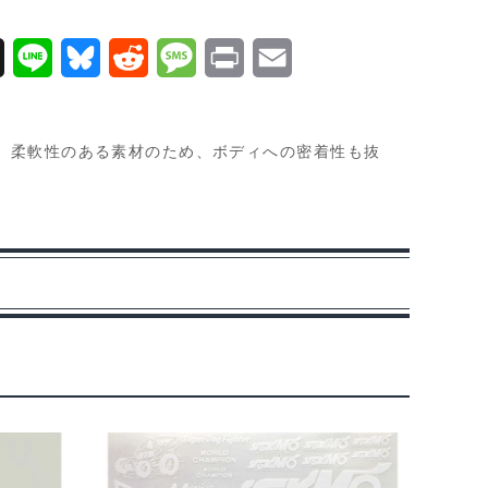
X
L
B
R
M
P
E
i
l
e
e
r
m
n
u
d
s
i
a
。柔軟性のある素材のため、ボディへの密着性も抜
e
e
d
s
n
i
s
i
a
t
l
k
t
g
y
e