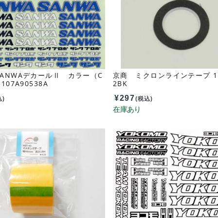
ANWAデカールⅡ カラー（C
京商 ミクロンラインテープ 1.5
107A90538A
2BK
¥
297
込)
(税込)