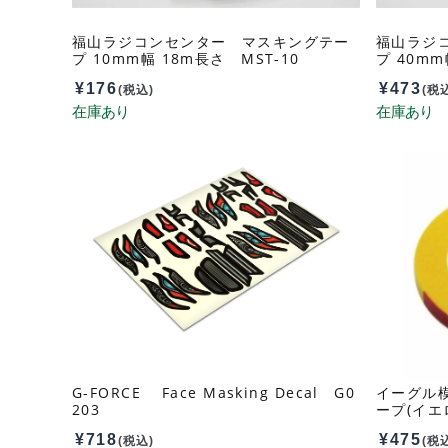
福山ラジコンセンター マスキングテー
福山ラジ
プ 10mm幅 18m長さ MST-10
プ 40mm
¥
176
¥
473
(税込)
(税
G-FORCE Face Masking Decal G0
イーグル模
203
ープ(イエロ
¥
718
¥
475
(税込)
(税