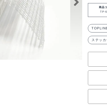
マ
ー
商品
TP-6
ト
バ
ン
TOPLIN
テ
ステッカ
ー
ジ
35x2m
TP-
6035
個