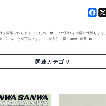
F
a
c
力な繊維で作られているため、ボディの割れを大幅に軽減します
e
に貼ることが可能です。【1巻入】 幅35mm×全長1m
b
o
関連カテゴリ
o
k