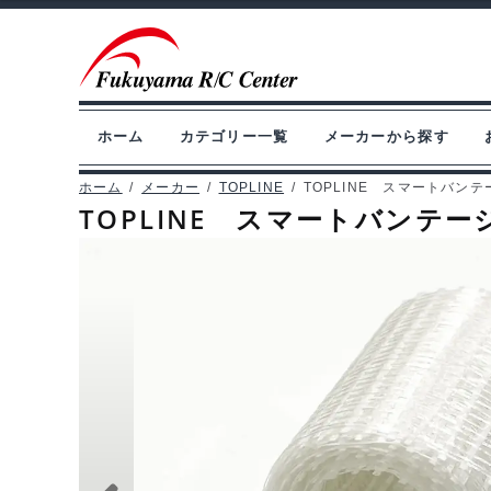
ナ
コ
ビ
ン
ゲ
テ
ー
ン
ホーム
カテゴリー一覧
メーカーから探す
シ
ツ
ョ
へ
ホーム
/
メーカー
/
TOPLINE
/
TOPLINE スマートバンテージ
TOPLINE スマートバンテージ 
ン
ス
へ
キ
ス
ッ
キ
プ
ッ
プ