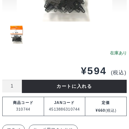
¥
594
(税込)
フ
カートに入れる
タ
バ
商品コード
JANコード
定価
サ
310744
4513886310744
¥
660
(税込)
ー
ボ