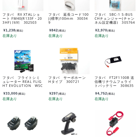
フタバ RX XTALショ
フタバ 延長コード100
フタバ SBC-1 S-BUS
ート FM40(R133F・20
J(標準)100mm 30034
CHチェンジャー(チャン
3HF) [69] 302503
9
ネル設定機器) 305764
¥
1,238
¥
842
¥
2,970
(税込)
(税込)
(税込)
フタバ フライトシミ
フタバ サーボホーン
フタバ FT2F1100B 送
ュレーター REAL FLIG
Hタイプ 300721
信機リチウムフェライ
HT EVOLUTION WSC
トバッテリー 308635
-1付 036828
¥
33,000
¥
297
¥
4,752
(税込)
(税込)
(税込)