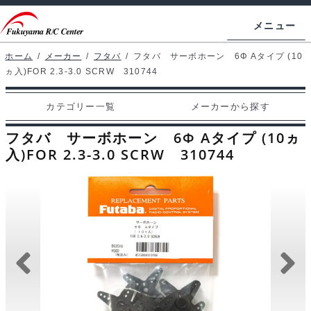
ナ
コ
メニュー
ビ
ン
ゲ
テ
ホーム
/
メーカー
/
フタバ
/
フタバ サーボホーン 6Φ Aタイプ (10
ホームページ
ヵ入)FOR 2.3-3.0 SCRW 310744
ー
ン
シ
ツ
マイアカウント
カテゴリー一覧
メーカーから探す
ョ
へ
カート
ン
ス
フタバ サーボホーン 6Φ Aタイプ (10ヵ
へ
キ
入)FOR 2.3-3.0 SCRW 310744
支払い
ス
ッ
キ
プ
カテゴリー一覧
ッ
プ
メーカーから探す
お問い合わせ
ブログ