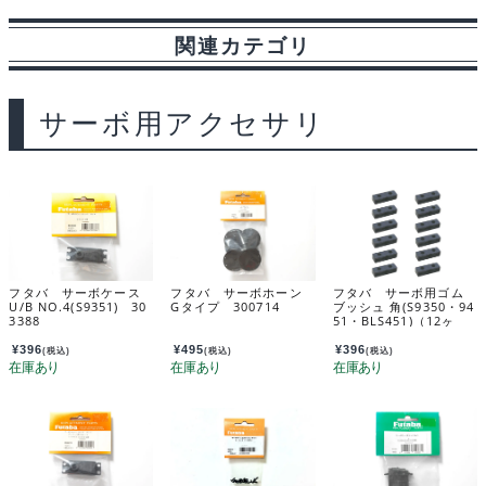
b
s
i
a
t
l
関連カテゴリ
o
k
t
g
o
y
e
サーボ用アクセサリ
k
フタバ サーボケース
フタバ サーボホーン
フタバ サーボ用ゴム
U/B NO.4(S9351) 30
Gタイプ 300714
ブッシュ 角(S9350・94
3388
51・BLS451)（12ヶ
入） 310287
¥
396
¥
495
¥
396
(税込)
(税込)
(税込)