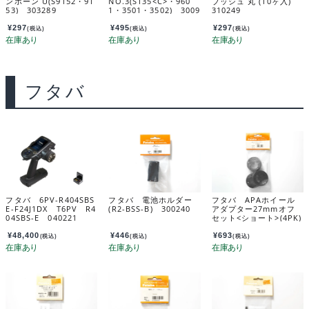
ンホーン U(S9152・91
NO.3(S135<C>・960
ブッシュ 丸 (10ヶ入)
53) 303289
1・3501・3502) 3009
310249
12
¥
297
¥
495
¥
297
(税込)
(税込)
(税込)
フタバ
フタバ 6PV-R404SBS
フタバ 電池ホルダー
フタバ APAホイール
E-F24J1DX T6PV R4
(R2-BSS-B) 300240
アダプター27mmオフ
04SBS-E 040221
セット<ショート>(4PK)
304903
¥
48,400
¥
446
¥
693
(税込)
(税込)
(税込)