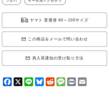
フタバ
サーボ用アクセサリ
ホ
ー
ン
ヤマト 普通便 60～100サイズ
6Φ
A
タ
この商品をメールで問い合わせ
イ
プ
(10
再入荷通知の受け取り方法
ヵ
入)FOR
2.3-
F
X
L
B
R
M
P
E
3.0
a
i
l
e
e
r
m
SCRW
310744
c
n
u
d
s
i
a
個
e
e
e
d
s
n
i