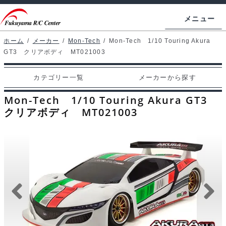
ナ
コ
メニュー
ビ
ン
ゲ
テ
ホーム
/
メーカー
/
Mon-Tech
/
Mon-Tech 1/10 Touring Akura
ホームページ
GT3 クリアボディ MT021003
ー
ン
シ
ツ
マイアカウント
カテゴリー一覧
メーカーから探す
ョ
へ
カート
ン
ス
Mon-Tech 1/10 Touring Akura GT3
へ
キ
クリアボディ MT021003
支払い
ス
ッ
キ
プ
カテゴリー一覧
ッ
プ
メーカーから探す
お問い合わせ
ブログ