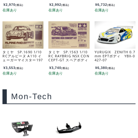
ボディセット 51467
AV0109
¥
2,970
¥
2,992
¥
6,732
(税込)
(税込)
(税込)
タミヤ SP.1690 1/10
タミヤ SP.1563 1/10
YURUGIX ZENITH 0.7
RCアルピーヌ A110 イ
RC RAYBRIG NSX CON
mm EPTボディ YBX-0
ェーガーマイスター197
CEPT-GT スペアボディ
427-07
3 スペアボディセット
セット 51563
51690
¥
3,553
¥
3,740
¥
6,380
(税込)
(税込)
(税込)
Mon-Tech