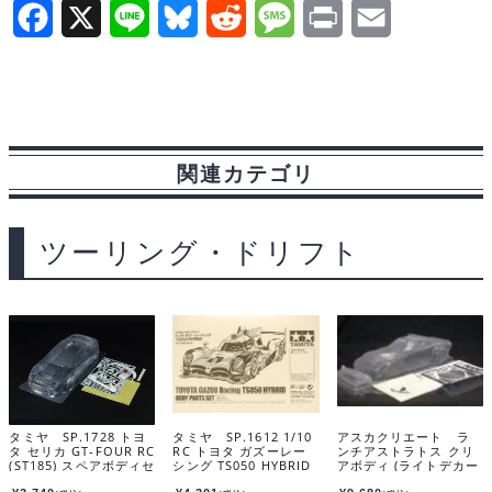
F
X
L
B
R
M
P
E
a
i
l
e
e
r
m
c
n
u
d
s
i
a
e
e
e
d
s
n
i
関連カテゴリ
b
s
i
a
t
l
o
k
t
g
ツーリング・ドリフト
o
y
e
k
タミヤ SP.1728 トヨ
タミヤ SP.1612 1/10
アスカクリエート ラ
タ セリカ GT-FOUR RC
RC トヨタ ガズーレー
ンチアストラトス クリ
(ST185) スペアボディセ
シング TS050 HYBRID
アボディ (ライトデカー
ット 51728
スペアボディセット 5
ル付) EZRL2341