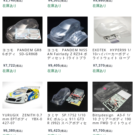
1612
¥
3,740
¥
4,301
¥
9,680
(税込)
(税込)
(税込)
ヨコモ PANDEM GR8
ヨコモ PANDEM NISS
EXOTEK HYPER99 1/
6ボディ SD-GR86B
AN Fairlady Z RZ34 ボ
10ハイパーカーボディ
ディセット (ライトブラ
ライトウェイト ロープ
ケット・スポイラー付
ロファイルツーリング
き) SD-RZ34B
カー用 #2215
¥
7,722
¥
9,405
¥
7,370
(税込)
(税込)
(税込)
YURUGIX ZENITH 0.7
タミヤ SP.1752 1/10
Bittydesign A3-F 1/
mm EPTボディ YBX-0
RC ポルシェ 911 GT3
10 クリアーボディ 190
427-07
R (992) スペアボディセ
mm FWD ライトウェイ
ット 51752
ト（0.7） BDFWD-19
0A3F
¥
6,380
¥
5,423
¥
7,700
(税込)
(税込)
(税込)