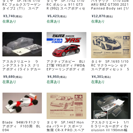
タミヤ SP.1616 1/10
タミヤ SP.1752 1/10
ハイテック 1/10 SUB
RC フォルクスワーゲン
RC ポルシェ 911 GT3
ARU BRZ GT300 2021
タイプ2（T1） スペア
R (992) スペアボディセ
Painted Body set [1/
ボディセット 51616
ット 51752
10 スバル BRZ GT300
2021 塗装済みボディセ
¥
3,740
¥
5,423
¥
12,870
(税込)
(税込)
(税込)
ット] 16463
アスカクリエート ラ
アクティブホビー BLI
タミヤ SP.1693 1/10
ンチアストラトス クリ
ZT製 YRSボディ FWD&
RC マクラーレン セナ
アボディ (ライトデカー
EPツーリングボディ ボ
スペアボディセット 5
ル付) EZRL2341
ディステスナー付 0.7
1693
mm厚 60229-07
¥
9,680
¥
4,950
¥
4,301
(税込)
(税込)
(税込)
Blade 94M/9 F1クリ
タミヤ SP.1467 Hon
アスカクリエート 1/1
アボディ F103用 BL
da バラード スポーツ
0 ラリーカーボディ Ev
094
無限 CR-X PRO.スペア
olusion III 190mm幅