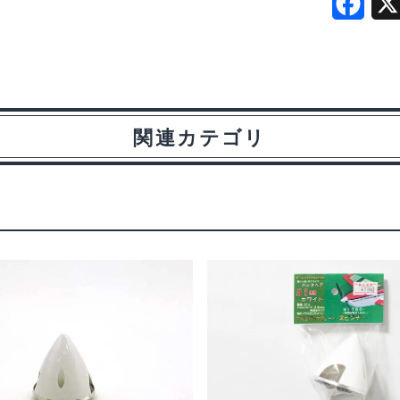
個
F
a
c
e
関連カテゴリ
b
o
o
k