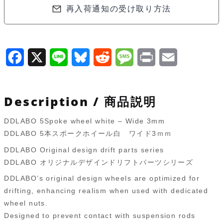
再入荷通知の受け取り方法
ル
白
ワ
イ
F
X
L
B
R
M
P
E
ド
a
i
l
e
e
r
m
3
c
n
u
d
s
i
a
ｍ
Description / 商品説明
ｍ
e
e
e
d
s
n
i
DDLABO 5Spoke wheel white – Wide 3mm
(2pcs)
b
s
i
a
t
l
DDLABO 5本スポークホイール白 ワイド3ｍｍ
DDL-
o
k
t
g
DDLABO Original design drift parts series
WR001W-
DDLABO オリジナルデザインドリフトパーツシリーズ
o
y
e
W3
DDLABO’s original design wheels are optimized for
個
k
drifting, enhancing realism when used with dedicated
wheel nuts.
Designed to prevent contact with suspension rods