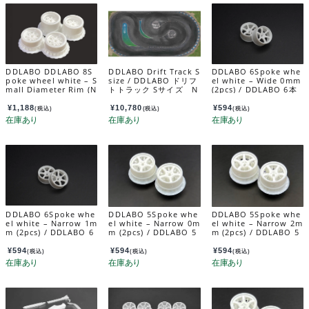
DDLABO DDLABO 8S
DDLABO Drift Track S
DDLABO 6Spoke whe
poke wheel white – S
size / DDLABO ドリフ
el white – Wide 0mm
mall Diameter Rim (N
トトラック Sサイズ N
(2pcs) / DDLABO 6本
arrow / Wide set) / D
o.2002
スポークホイール白
DLABO 8本スポークホ
ワイド0ｍｍ (2pcs) D
¥
1,188
¥
10,780
¥
594
(税込)
(税込)
(税込)
イール白 小径リム (ナ
DL-WR002W-W0
ロー / ワイドセット)
DDL-WR004W
DDLABO 6Spoke whe
DDLABO 5Spoke whe
DDLABO 5Spoke whe
el white – Narrow 1m
el white – Narrow 0m
el white – Narrow 2m
m (2pcs) / DDLABO 6
m (2pcs) / DDLABO 5
m (2pcs) / DDLABO 5
本スポークホイール
本スポークホイール
本スポークホイール
白 ナロー1ｍｍ (2pcs)
白 ナロー0ｍｍ (2pcs)
白 ナロー2ｍｍ (2pcs)
¥
594
¥
594
¥
594
(税込)
(税込)
(税込)
DDL-WR002W-N1
DDL-WR001W-N0
DDL-WR001W-N2