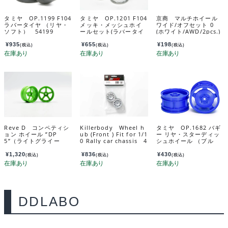
タミヤ OP.1199 F104
タミヤ OP.1201 F104
京商 マルチホイール
ラバータイヤ （リヤ・
メッキ・メッシュホイ
ワイド/オフセット 0
ソフト） 54199
ールセット(ラバータイ
(ホワイト/AWD/2pcs.)
ヤ用) 54201
MDH100W-W0
¥
935
¥
655
¥
198
(税込)
(税込)
(税込)
Reve D コンペティシ
Killerbody Wheel h
タミヤ OP.1682 バギ
ョン ホイール ”DP
ub (Front ) Fit for 1/1
ー リヤ・スターディッ
5”（ライトグライー
0 Rally car chassis 4
シュホイール （ブル
ン、オフセット6） R
8867
ー） 54682
W-DP5G6
¥
1,320
¥
836
¥
430
(税込)
(税込)
(税込)
DDLABO