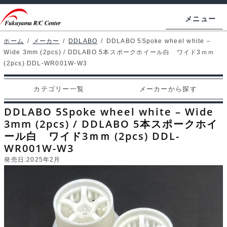
ナ
コ
メニュー
ビ
ン
ゲ
テ
ホーム
/
メーカー
/
DDLABO
/
DDLABO 5Spoke wheel white –
ホームページ
Wide 3mm (2pcs) / DDLABO 5本スポークホイール白 ワイド3ｍｍ
ー
ン
(2pcs) DDL-WR001W-W3
シ
ツ
マイアカウント
ョ
へ
カテゴリー一覧
メーカーから探す
カート
ン
ス
DDLABO 5Spoke wheel white – Wide
へ
キ
支払い
3mm (2pcs) / DDLABO 5本スポークホイ
ス
ッ
ール白 ワイド3ｍｍ (2pcs) DDL-
キ
プ
カテゴリー一覧
WR001W-W3
ッ
発売日:
2025年2月
プ
メーカーから探す
お問い合わせ
ブログ