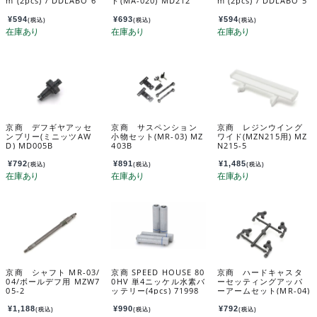
m (2pcs) / DDLABO 6
ト(MA-020) MD212
m (2pcs) / DDLABO 5
本スポークホイール
本スポークホイール
白 ナロー2ｍｍ (2pcs)
白 ナロー3ｍｍ (2pcs)
¥
594
¥
693
¥
594
(税込)
(税込)
(税込)
DDL-WR002W-N2
DDL-WR001W-N3
京商 デフギヤアッセ
京商 サスペンション
京商 レジンウイング
ンブリー(ミニッツAW
小物セット(MR-03) MZ
ワイド(MZN215用) MZ
D) MD005B
403B
N215-5
¥
792
¥
891
¥
1,485
(税込)
(税込)
(税込)
京商 シャフト MR-03/
京商 SPEED HOUSE 80
京商 ハードキャスタ
04/ボールデフ用 MZW7
0HV 単4ニッケル水素バ
ーセッティングアッパ
05-2
ッテリー(4pcs) 71998
ーアームセット(MR-04)
MZW703H
¥
1,188
¥
990
¥
792
(税込)
(税込)
(税込)