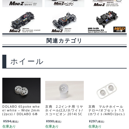
関連カテゴリ
ホイール
DDLABO 6Spoke whe
京商 2.2インチ用 リヤ
京商 マルチホイール
el white – Wide 2mm
ホイール(2入/ホワイト/
ナロー/オフセット 1.5
(2pcs) / DDLABO 6本
スコーピオン 2014) SC
(ホワイト/AWD/2pcs.)
スポークホイール白
H006WB
MDH100W-N15B
ワイド2ｍｍ (2pcs) D
¥
594
¥
990
¥
297
(税込)
(税込)
(税込)
DL-WR002W-W2