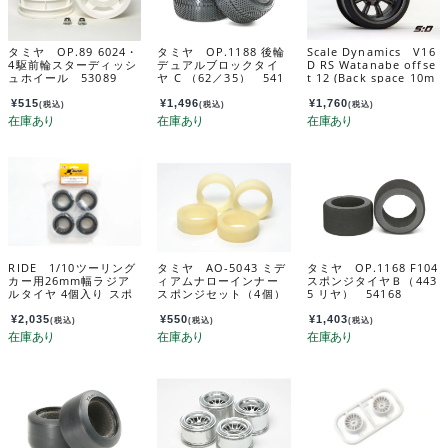
タミヤ OP.89 6024・
タミヤ OP.1188 後輪
Scale Dynamics V16
4駆前輪スターディッシ
デュアルブロックタイ
D RS Watanabe offse
ュホイール 53089
ヤ C （62／35） 541
t 12 (Back space 10m
88
m) Black (Gunmetalli
c) 10154
¥
515
¥
1,496
¥
1,760
(税込)
(税込)
(税込)
RIDE 1/10ツーリング
タミヤ AO-5043 ミデ
タミヤ OP.1168 F104
カー用26mm幅ラジア
ィアムナローインナー
スポンジタイヤＢ（443
ルタイヤ 4個入り スポ
スポンジセット（4個）
5 リヤ） 54168
ットノズル付き 34130
84202
¥
2,035
¥
550
¥
1,403
(税込)
(税込)
(税込)