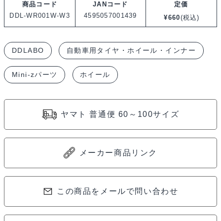
商品コード
JANコード
定価
white
DDL-WR001W-W3
4595057001439
¥
660
(税込)
–
Wide
DDLABO
自動車用タイヤ・ホイール・インナー
3mm
(2pcs)
Mini-zパーツ
ホイール
/
DDLABO
5
ヤマト 普通便 60～100サイズ
本
ス
ポ
メーカー商品リンク
ー
ク
この商品をメールで問い合わせ
ホ
イ
ー