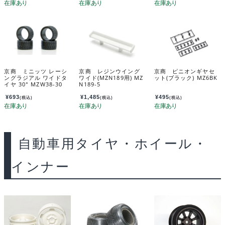
京商 ミニッツ レーシ
京商 レジンウイング
京商 ピニオンギヤセ
ングラジアル ワイドタ
ワイド(MZN189用) MZ
ット(ブラック) MZ6BK
イヤ 30° MZW38-30
N189-5
¥
693
¥
1,485
¥
495
(税込)
(税込)
(税込)
自動車用タイヤ・ホイール・
インナー