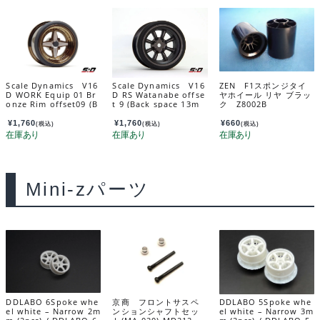
Scale Dynamics V16
Scale Dynamics V16
ZEN F1スポンジタイ
D WORK Equip 01 Br
D RS Watanabe offse
ヤホイール リヤ ブラッ
onze Rim offset09 (B
t 9 (Back space 13m
ク Z8002B
ackspace 13mm) 10
m) Black (Gunmetalli
175
c) 10153
¥
1,760
¥
1,760
¥
660
(税込)
(税込)
(税込)
Mini-zパーツ
DDLABO 6Spoke whe
京商 フロントサスペ
DDLABO 5Spoke whe
el white – Narrow 2m
ンションシャフトセッ
el white – Narrow 3m