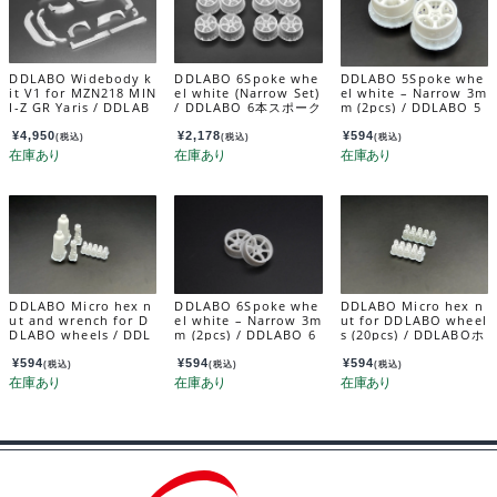
DDLABO Widebody k
DDLABO 6Spoke whe
DDLABO 5Spoke whe
it V1 for MZN218 MIN
el white (Narrow Set)
el white – Narrow 3m
I-Z GR Yaris / DDLAB
/ DDLABO 6本スポーク
m (2pcs) / DDLABO 5
O ワイドボディキットV
ホイール白（ナローセ
本スポークホイール
1 MZN218 MINI-Z G
ット） DDL-WR002W
白 ナロー3ｍｍ (2pcs)
¥
4,950
¥
2,178
¥
594
(税込)
(税込)
(税込)
Rヤリス用 DDL-AR00
-N
DDL-WR001W-N3
3
DDLABO Micro hex n
DDLABO 6Spoke whe
DDLABO Micro hex n
ut and wrench for D
el white – Narrow 3m
ut for DDLABO wheel
DLABO wheels / DDL
m (2pcs) / DDLABO 6
s (20pcs) / DDLABOホ
ABOホイール専用マイ
本スポークホイール
イール専用マイクロ六
クロ六角ナット&レンチ
白 ナロー3ｍｍ (2pcs)
角ナット(20pcs) DDL
¥
594
¥
594
¥
594
(税込)
(税込)
(税込)
セット DDL-WR001W
DDL-WR002W-N3
-WR001W-02
-01