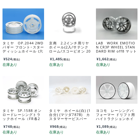
タミヤ OP.2044 2WD
京商 2.2インチ用リヤ
LAB WORK EMOTIO
バギー フロント･スター
ホイール(2入/サテンク
N CR3P WHEEL STAN
ディッシュホイール (六
ローム/スコーピオン 20
DARD RIM off8 マット
角ハブ) ホワイト 220
14) SCH006SCB
クローム LW-0608MC
44
a
¥
524
¥
1,485
¥
1,662
(税込)
(税込)
(税込)
タミヤ SP.1588 オン
タミヤ ホイール(白) (1
ヨコモ レーシングパ
ロードレーシングトラ
台分) (マツダ787B) カ
フォーマー ドリフト用
ックホイール（FR各2
スタマーサービスパー
ハイトラクションホイ
本） 51588
ツ 19335106-000
ール (オフセット6mm/
ホワイト) RP-6313W6
¥
748
¥
968
¥
1,089
(税込)
(税込)
(税込)
A