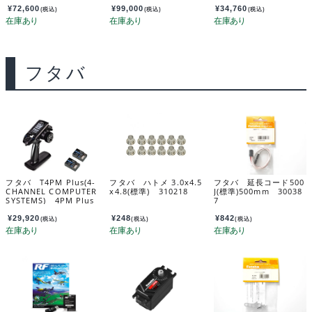
E x2 035906
¥
72,600
¥
99,000
¥
34,760
(税込)
(税込)
(税込)
フタバ
フタバ T4PM Plus(4-
フタバ ハトメ 3.0x4.5
フタバ 延長コード500
CHANNEL COMPUTER
x4.8(標準) 310218
J(標準)500mm 30038
SYSTEMS) 4PM Plus
7
T/Rセット R314SB-Eｘ
2付 035883
¥
29,920
¥
248
¥
842
(税込)
(税込)
(税込)