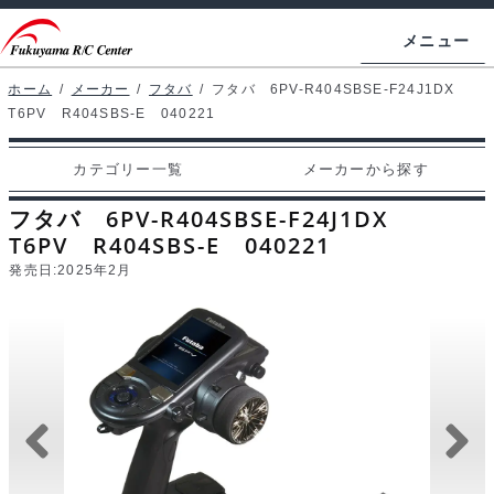
ナ
コ
メニュー
ビ
ン
ゲ
テ
ホーム
/
メーカー
/
フタバ
/
フタバ 6PV-R404SBSE-F24J1DX
ホームページ
T6PV R404SBS-E 040221
ー
ン
シ
ツ
マイアカウント
カテゴリー一覧
メーカーから探す
ョ
へ
カート
ン
ス
フタバ 6PV-R404SBSE-F24J1DX
へ
キ
T6PV R404SBS-E 040221
支払い
ス
ッ
発売日:
2025年2月
キ
プ
カテゴリー一覧
ッ
プ
メーカーから探す
お問い合わせ
ブログ