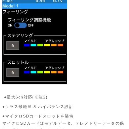
●最大6ch対応(※注2)
●クラス最軽量 & ハイバランス設計
●マイクロSDカードスロットを装備
マイクロSDカードはモデルデータ、テレメトリーデータの保