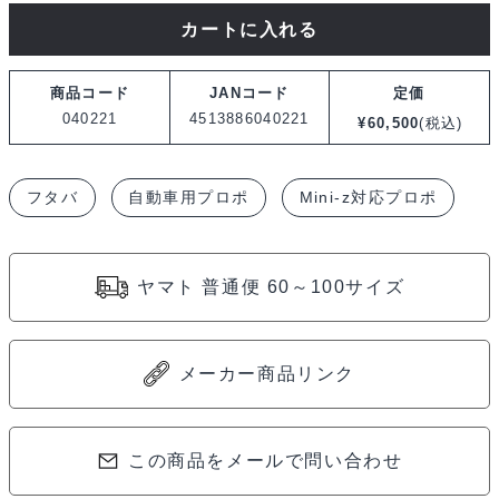
フ
カートに入れる
タ
バ
商品コード
JANコード
定価
6PV-
040221
4513886040221
¥
60,500
(税込)
R404SBSE-
F24J1DX
フタバ
自動車用プロポ
Mini-z対応プロポ
T6PV
R404SBS-
E
ヤマト 普通便 60～100サイズ
040221
個
メーカー商品リンク
この商品をメールで問い合わせ