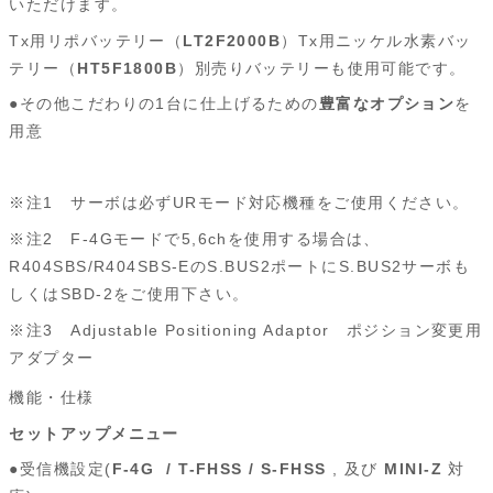
いただけます。
Tx用リポバッテリー（
LT2F2000B
）Tx用ニッケル水素バッ
テリー（
HT5F1800B
）別売りバッテリーも使用可能です。
●その他こだわりの1台に仕上げるための
豊富なオプション
を
用意
※注1 サーボは必ずURモード対応機種をご使用ください。
※注2 F-4Gモードで5,6chを使用する場合は、
R404SBS/R404SBS-EのS.BUS2ポートにS.BUS2サーボも
しくはSBD-2をご使用下さい。
※注3 Adjustable Positioning Adaptor ポジション変更用
アダプター
機能・仕様
セットアップメニュー
●受信機設定(
F-4G / T-FHSS / S-FHSS
, 及び
MINI-Z
対