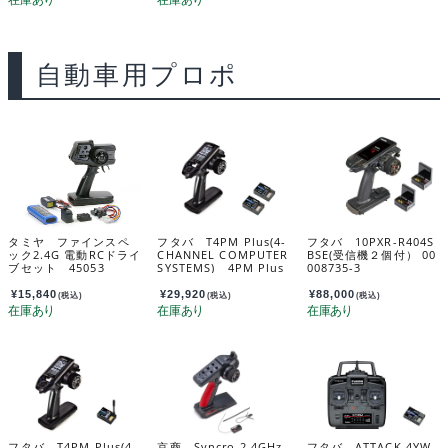
自動車用プロポ
タミヤ ファインスペ
フタバ T4PM Plus(4-
フタバ 10PXR-R404S
ック2.4G 電動RCドライ
CHANNEL COMPUTER
BSE(受信機２個付） 00
ブセット 45053
SYSTEMS) 4PM Plus
008735-3
T/Rセット R314SB-Eｘ
2付 035883
¥
15,840
¥
29,920
¥
88,000
(税込)
(税込)
(税込)
フタバ T4PM Plus(4-
京商 Syncro 2.4GHz
フタバ ATTACK 4YW