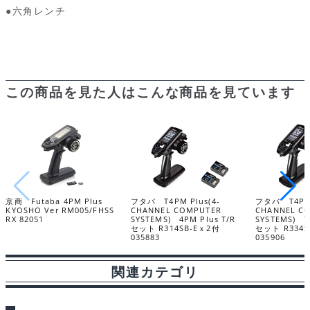
●六角レンチ
この商品を見た人はこんな商品を見ています
京商 Futaba 4PM Plus
フタバ T4PM Plus(4-
フタバ T4PM 
KYOSHO Ver RM005/FHSS
CHANNEL COMPUTER
CHANNEL C
RX 82051
SYSTEMS) 4PM Plus T/R
SYSTEMS) T
セット R314SB-Eｘ2付
セット R334SB
035883
035906
関連カテゴリ