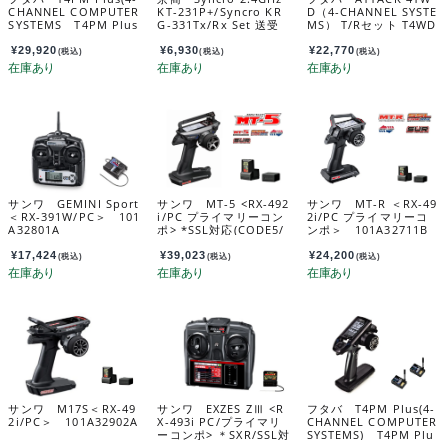
CHANNEL COMPUTER
KT-231P+/Syncro KR
D（4-CHANNEL SYSTE
SYSTEMS T4PM Plus
G-331Tx/Rx Set 送受
MS） T/Rセット T4WD
T/Rセット R334SBS-E
信機セット 82147
(FHSS) R214GF-Eアン
付 035890
テナ内蔵レシーバー(FH
¥
29,920
¥
6,930
¥
22,770
(税込)
(税込)
(税込)
SS) 037160
サンワ GEMINI Sport
サンワ MT-5 <RX-492
サンワ MT-R ＜RX-49
＜RX-391W/PC＞ 101
i/PC プライマリーコン
2i/PC プライマリーコ
A32801A
ポ> *SSL対応(CODE5/
ンポ＞ 101A32711B
CODE10対応) 101A326
02B
¥
17,424
¥
39,023
¥
24,200
(税込)
(税込)
(税込)
サンワ M17S＜RX-49
サンワ EXZES ZⅢ <R
フタバ T4PM Plus(4-
2i/PC＞ 101A32902A
X-493i PC/プライマリ
CHANNEL COMPUTER
ーコンポ> ＊SXR/SSL対
SYSTEMS) T4PM Plu
応 101A33101A
s T/Rセット R334SBS-