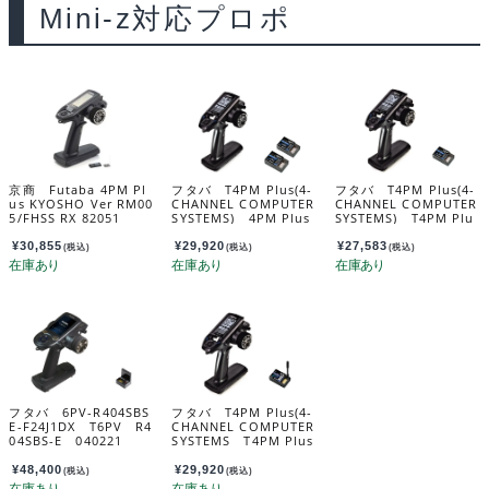
Mini-z対応プロポ
京商 Futaba 4PM Pl
フタバ T4PM Plus(4-
フタバ T4PM Plus(4-
us KYOSHO Ver RM00
CHANNEL COMPUTER
CHANNEL COMPUTER
5/FHSS RX 82051
SYSTEMS) 4PM Plus
SYSTEMS) T4PM Plu
T/Rセット R314SB-Eｘ
s T/Rセット R314SB-E
2付 035883
付 035876
¥
30,855
¥
29,920
¥
27,583
(税込)
(税込)
(税込)
フタバ 6PV-R404SBS
フタバ T4PM Plus(4-
E-F24J1DX T6PV R4
CHANNEL COMPUTER
04SBS-E 040221
SYSTEMS T4PM Plus
T/Rセット R334SBS-E
付 035890
¥
48,400
¥
29,920
(税込)
(税込)