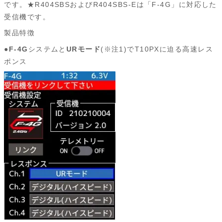
です。★R404SBSおよびR404SBS-Eは「F-4G」に対応した
受信機です。
製品特徴
●
F-4G
システムと
URモード
(※注1)でT10PXに迫る高速レス
ポンス