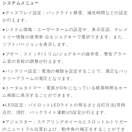
システムメニュー
●ディスプレイ設定：バックライト輝度、減光時間などの設定
が行えます。
●システム情報：ユーザーネームの設定や、表示言語、テレメ
トリー情報の使用単 位をジョグキーで選択できます。また、
ソフトバージョンを表示します。
●ブザー：スイッチ/トリム/ジョグキーの操作音、警告アラー
ム音の音程の調整が行えます。
●バッテリー設定：電池の種類を設定することで、適正なバッ
テリーアラームの電圧となります。
●トータルタイマー：電源がON になっている積算時間をホー
ム画面に表示することができます。
●LED設定：パイロットLEDライトの明るさと点灯方法(常時
点灯、消灯、バックライト連動)の設定が行えます。
●アジャスター：ステアリングホイールとスロットルトリガー
のニュートラル位置および、動作角の補正をすることができ