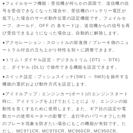
●フェイルセーフ機能：受信機が何らかの原因で、送信機の信
号を受信できなくなった場合や、受信機のバッテリー電圧が
低下した場合のサーボ動作位置の設定機能です。フェイルセ
ーフ、ホールド、OFF の 各モードは、送信機からの信号を再
び受信できるようになった場合は、自動的に解除します。
●アクセレーション：スロットルの前進側 / ブレーキ側のニュ
ートラル付近の立ち上がり特性を別々に調整できます。
●トリム / ダイヤル設定：デジタルトリム (DT1 ～ DT6)
と、ダイヤル (DL1) で操作できる機能を設定できます。
●スイッチ設定：プッシュスイッチ(SW1 ～ SW3)を操作する
機能の選択および動作方式を設定します。
●アイドルアップ：エンジンカー(ボート)のエンジンスタート
時に、アイドリングを上げておくことによ り、エンジンの始
動性を良くするために使用します。また、ギア比の設定や電
動カーの使用モーターの影響で、走行中のパワーオフした時
のブレーキ現象を防ぎたい場合にもこの機能が有効です。た
だし、MC971CR, MC970CR, MC960CR, MC950CR,