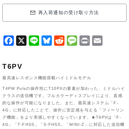
再入荷通知の受け取り方法
F
X
L
B
R
M
P
E
a
i
l
e
e
r
m
c
n
u
d
s
i
a
T6PV
e
e
e
d
s
n
i
最高速レスポンス機能搭載ハイミドルモデル
b
s
i
a
t
l
T4PM Pulsの操作性にT10PXの要素が加わった、ミドルハイ
o
k
t
g
クラスの送信機です。フルカラーディスプレイにより、直感
o
y
e
的な操作が可能になりました。また、最高速システム「F-
4G」に対応したことで、操作に安定感を与える「フィーリン
k
グ機能」をより実感しやすくなっています。★T6PVは「F-
4G」「T-FHSS」「S-FHSS」「MINI-Z」に対応した送信機