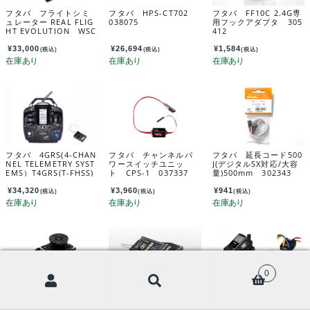
フタバ フライトシミ
フタバ HPS-CT702
フタバ FF10C 2.4G専
ュレーター REAL FLIG
038075
用フックアダプタ 305
HT EVOLUTION WSC
412
-1付 036828
¥
33,000
¥
26,694
¥
1,584
(税込)
(税込)
(税込)
フタバ 4GRS(4-CHAN
フタバ チャンネルパ
フタバ 延長コード500
NEL TELEMETRY SYST
ワースイッチユニッ
J(デジタルSX対応/大容
EMS）T4GRS(T-FHSS)
ト CPS-1 037337
量)500mm 302343
R314SB(T-FHSS) 0
37146
¥
34,320
¥
3,960
¥
941
(税込)
(税込)
(税込)
0
フタバ S-U400 空用
フタバ R3008SB
フタバ T3PV（3+1-C
サーボ S.BUS方式 0
2.4GHZ T-FHSS AIR
HANNEL COMPUTER