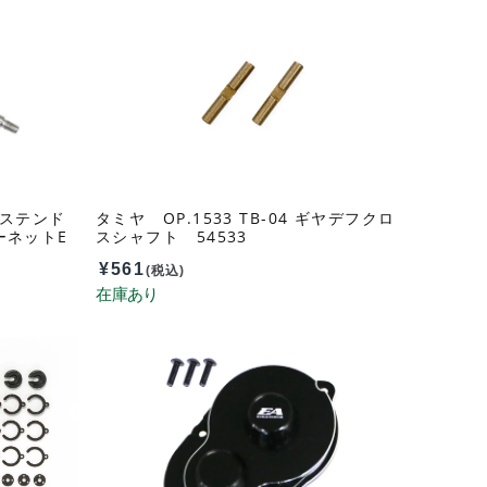
m
クステンド
タミヤ OP.1533 TB-04 ギヤデフクロ
ーネットE
スシャフト 54533
¥
561
(税込)