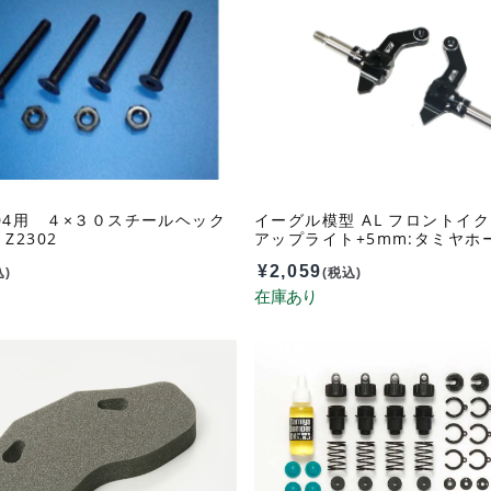
High
Speed
Gear
&
Super
Hard
Aluminu
104用 ４×３０スチールヘック
イーグル模型 AL フロントイ
Z2302
アップライト+5mm:タミヤホ
Pinion
VO HNE-01P1-5
¥
2,059
25T
込)
(税込)
Set
TAMIYA
GF-
01
SGW-
30A2
個