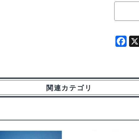
ル
ミ
ピ
ニ
F
オ
ン
a
25T
c
セ
e
ッ
関連カテゴリ
b
ト
タ
o
ミ
o
ヤ
k
GF-
01
用