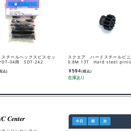
 スチールヘックスビスセッ
スクエア ハードスチールピ
T-04用 SDT-242
0.8M 13T Hard steel pini
0.8M 13T for Tamiya Hot 
¥
594
-913
税込)
(税込)
今日
前
次
山ラジコンセンター