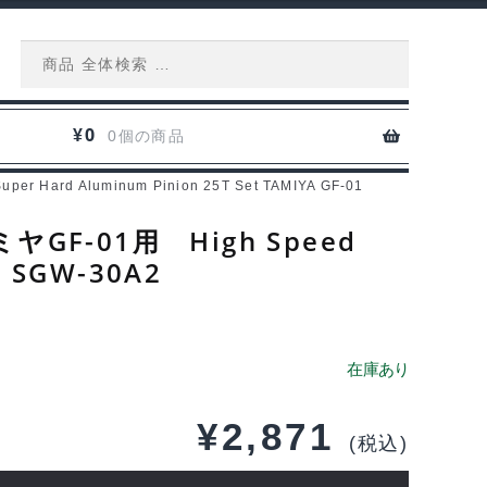
Search
for:
0
¥
0個の商品
d Aluminum Pinion 25T Set TAMIYA GF-01
-01用 High Speed
1 SGW-30A2
¥
2,871
(税込)