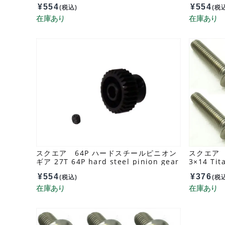
29T SGX-629
28T SGX
¥
554
¥
554
(税込)
(税
スクエア 64P ハードスチールピニオン
スクエア
ギア 27T 64P hard steel pinion gear
3×14 Tit
27T SGX-627
3×14 (6 
¥
554
¥
376
(税込)
(税