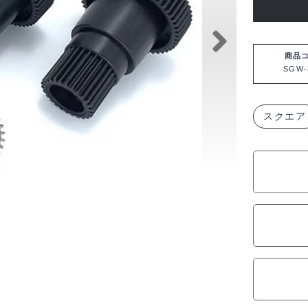
ク
エ
ア
商品
SGW-
ハ
イ
ス
スクエア
ピ
ー
ド
ギ
ヤ
&
超
硬
質
ア