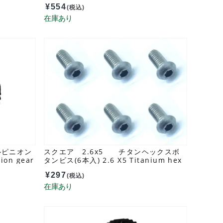
23T SGX-623
¥
554
(税込)
ルピニオン
スクエア 2.6x5 チタンヘックスボ
ion gear
タンビス(6本入) 2.6 X5 Titanium hex
Pan Head Screw (6 pcs.) NTR-265
¥
297
(税込)