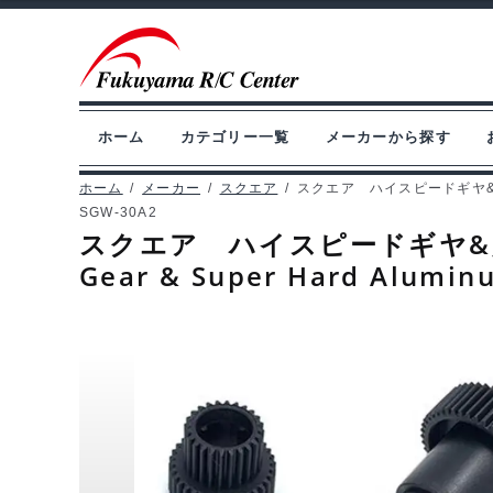
ナ
コ
ビ
ン
ゲ
テ
ー
ン
ホーム
カテゴリー一覧
メーカーから探す
シ
ツ
ョ
へ
ホーム
/
メーカー
/
スクエア
/
スクエア ハイスピードギヤ&超硬質アル
SGW-30A2
ン
ス
スクエア ハイスピードギヤ&超硬
へ
キ
Gear & Super Hard Alumin
ス
ッ
キ
プ
ッ
プ