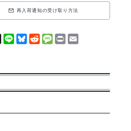
再入荷通知の受け取り方法
X
L
B
R
M
P
E
i
l
e
e
r
m
n
u
d
s
i
a
e
e
d
s
n
i
s
i
a
t
l
k
t
g
y
e