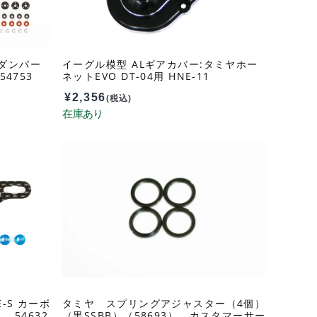
VAダンパー
イーグル模型 ALギアカバー:タミヤホー
4753
ネットEVO DT-04用 HNE-11
¥
2,356
(税込)
E-S カーボ
タミヤ スプリングアジャスター（4個）
54632
（黒SSBB）（58693） カスタマーサー