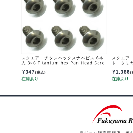
スクエア チタンヘックスナベビス 6本
スクエア
入 3×6 Titanium hex Pan Head Scre
ト タミヤD
w 3×6 (6 pcs.) NTR-306
¥
347
¥
1,386
(税込)
(
ラジコン販売専門店 福