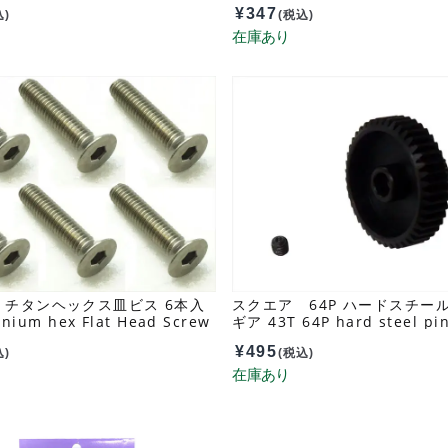
-628
3×10 (6 pcs.) STR-310
¥
347
込)
(税込)
 チタンヘックス皿ビス 6本入
スクエア 64P ハードスチー
anium hex Flat Head Screw
ギア 43T 64P hard steel pin
pcs.) STR-314
43T SGE-643
¥
495
込)
(税込)