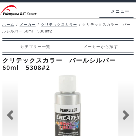
ナ
コ
メニュー
ビ
ン
ゲ
テ
ホーム
/
メーカー
/
クリテックスカラー
/
クリテックスカラー パー
ホームページ
ルシルバー 60ml 5308#2
ー
ン
シ
ツ
マイアカウント
カテゴリー一覧
メーカーから探す
ョ
へ
カート
ン
ス
クリテックスカラー パールシルバー
へ
キ
60ml 5308#2
支払い
ス
ッ
キ
プ
カテゴリー一覧
ッ
プ
メーカーから探す
お問い合わせ
ブログ