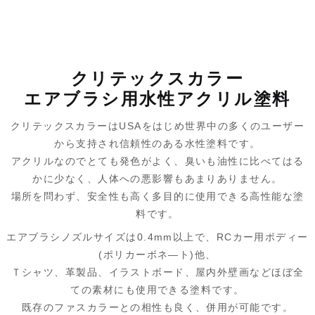
a
i
l
e
e
r
m
c
n
u
d
s
i
a
e
e
e
d
s
n
i
クリテックスカラー
b
s
i
a
t
l
エアブラシ用水性アクリル塗料
o
k
t
g
クリテックスカラーはUSAをはじめ世界中の多くのユーザー
o
y
e
から支持され信頼性のある水性塗料です。
k
アクリルなのでとても発色がよく、臭いも油性に比べてはる
かに少なく、人体への悪影響もあまりありません。
場所を問わず、安全性も高く多目的に使用できる高性能な塗
料です。
エアブラシノズルサイズは0.4mm以上で、RCカー用ボディー
(ポリカーボネ―ト)他、
Ｔシャツ、革製品、イラストボード、屋内外壁画などほぼ全
ての素材にも使用できる塗料です。
既存のファスカラーとの相性も良く、併用が可能です。