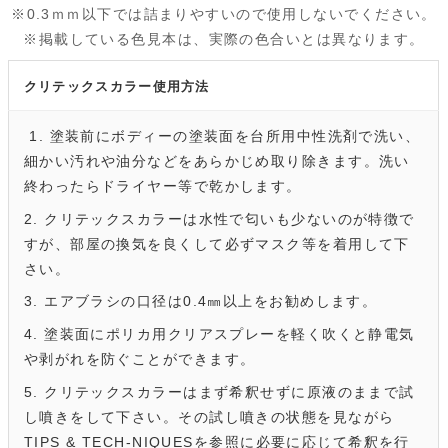
※0.3ｍｍ以下では詰まりやすいので使用しないでください。
※掲載している色見本は、実際の色合いとは異なります。
クリテックスカラー使用方法
1. 塗装前にボディーの塗装面を台所用中性洗剤で洗い、
細かい汚れや油分などをあらかじめ取り除きます。洗い
終わったらドライヤー等で乾かします。
2. クリテックスカラーは水性で匂いも少ないのが特徴で
すが、部屋の換気を良くして必ずマスク等を着用して下
さい。
3. エアブラシの口径は0.4㎜以上をお勧めします。
4. 塗装面にポリカ用クリアスプレーを軽く吹くと静電気
や剥がれを防ぐことができます。
5. クリテックスカラーはまず希釈せずに原液のままで試
し噴きをして下さい。その試し噴きの状態を見ながら
TIPS & TECH-NIQUESを参照に必要に応じて希釈を行