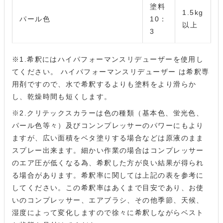
塗料
1.5kg
パール色
10：
以上
3
※1.希釈にはハイパフォーマンスリデューザーを使用し
てください。 ハイパフォーマンスリデューザー は希釈専
用剤ですので、水で希釈するよりも塗料をより滑らか
し、乾燥時間も短くします。
※2.クリテックスカラーは色の種類（基本色、蛍光色、
パール色等々）及びコンンプレッサーのパワーにもより
ますが、広い面積をベタ塗りする場合などは原液のまま
スプレー出来ます。細かい作業の場合はコンプレッサー
のエア圧が低くなる為、希釈した方が良い結果が得られ
る場合があります。希釈率に関しては上記の表を参考に
してください。この希釈率はあくまで目安であり、お使
いのコンプレッサー、エアブラシ、その他季節、天候、
湿度によって変化しますので徐々に希釈しながらベスト