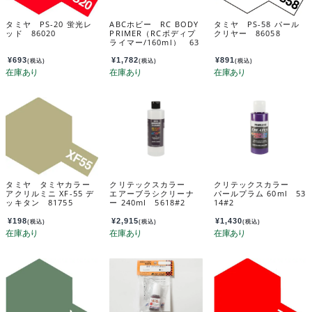
タミヤ PS-20 蛍光レ
ABCホビー RC BODY
タミヤ PS-58 パール
ッド 86020
PRIMER（RCボディプ
クリヤー 86058
ライマー/160ml） 63
000
¥
693
¥
1,782
¥
891
(税込)
(税込)
(税込)
タミヤ タミヤカラー
クリテックスカラー
クリテックスカラー
アクリルミニ XF-55 デ
エアーブラシクリーナ
パールプラム 60ml 53
ッキタン 81755
ー 240ml 5618#2
14#2
¥
198
¥
2,915
¥
1,430
(税込)
(税込)
(税込)