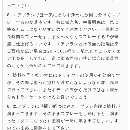
って下さい。
6. エアブラシでは一気に塗らず薄めに数回に分けてスプ
レーするのが基本です。特に蛍光色、半透明色は一気に
塗るとムラになりやすいのでご注意ください。一箇所に
長時間スプレーせず、まんべんなくスプレーするのが奇
麗に仕上げるコツです。エアブラシと塗装面の距離は塗
る面積が広い場合は20～30㎝程少し離れたところからエ
ア圧を高くして行い、逆に塗る面積が狭い場合は塗装面
の近くから低めのエア圧で吹きます。
7. 塗料を早く乾かすにはドライヤーの使用が有効的です
が、その際は塗った塗料が波立たないような距離、風量
で行って下さい。またボディの裏からだけではなく表か
らもドライヤーをかけると良いでしょう。
8. エアブラシは時間が経つに連れ、ブラシ先端に塗料が
溜まってきます。そのままスプレーをし続けると、溜ま
った（ダマになった）塗料が一緒に噴き出てしまいます
ので小まめに掃除をして下さい。