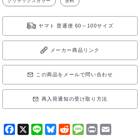
クリテックスカラー
塗料
カ
ラ
ー
ヤマト 普通便 60～100サイズ
パ
ー
ル
メーカー商品リンク
シ
ル
バ
この商品をメールで問い合わせ
ー
60ml
再入荷通知の受け取り方法
5308#2
個
F
X
L
B
R
M
P
E