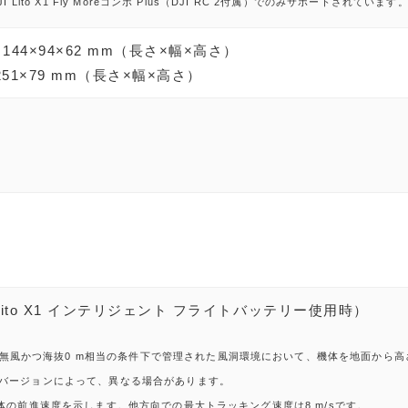
 Lito X1 Fly Moreコンボ Plus（DJI RC 2付属）でのみサポートさ
4×94×62 mm（長さ×幅×高さ）
51×79 mm（長さ×幅×高さ）
 Lito X1 インテリジェント フライトバッテリー使用時）
無風かつ海抜0 m相当の条件下で管理された風洞環境において、機体を地面から高さ
バージョンによって、異なる場合があります。
体の前進速度を示します。他方向での最大トラッキング速度は8 m/sです。