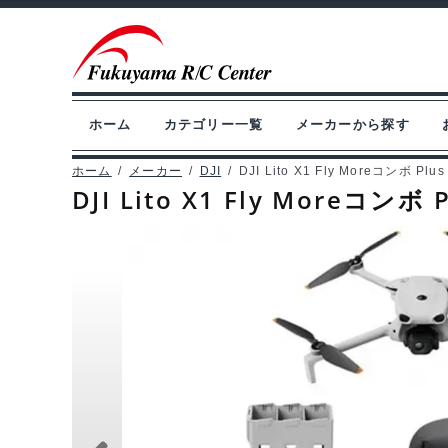
ナ
コ
ビ
ン
ゲ
テ
ー
ン
ホーム
カテゴリー一覧
メーカーから探す
シ
ツ
ョ
へ
ホーム
/
メーカー
/
DJI
/
DJI Lito X1 Fly Moreコンボ Pl
DJI Lito X1 Fly Moreコンボ 
ン
ス
へ
キ
ス
ッ
キ
プ
ッ
プ