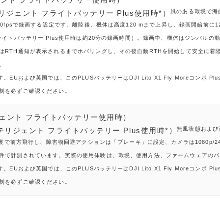
風のある環境で海
ンテリジェント フライトバッテリー Plus使用時*）
0fpsで録画する設定です。離陸後、機体は高度120 mまで上昇し、録画開始前に1
イトバッテリー Plus使用時は約20分の録画時間）。録画中、機体はジンバルの動き
はRTH通知が表示されるまでホバリングし、その後自動RTHを開始して安全に着
。
Uおよび英国では、このPLUSバッテリーはDJI Lito X1 Fly Moreコンボ 
制を必ずご確認ください。
ンテリジェント フライトバッテリー使用時）
無風状態および
 インテリジェント フライトバッテリー Plus使用時*）
速度で前方飛行し、障害物回避アクションは「ブレーキ」に設定、カメラは1080p/
件で計測されています。実際の使用体験は、環境、使用方法、ファームウェアのバ
Uおよび英国では、このPLUSバッテリーはDJI Lito X1 Fly Moreコンボ 
制を必ずご確認ください。