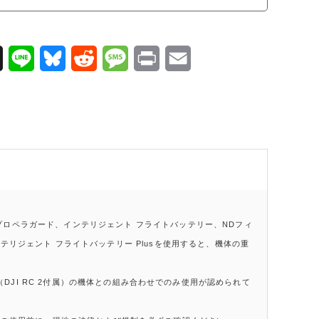
X
L
B
R
M
P
E
i
l
e
e
r
m
n
u
d
s
i
a
e
e
d
s
n
i
s
i
a
t
l
k
t
g
y
e
ロペラガード、インテリジェント フライトバッテリー、NDフィ
リジェント フライトバッテリー Plusを使用すると、機体の重
lus（DJI RC 2付属）の機体との組み合わせでのみ使用が認められて