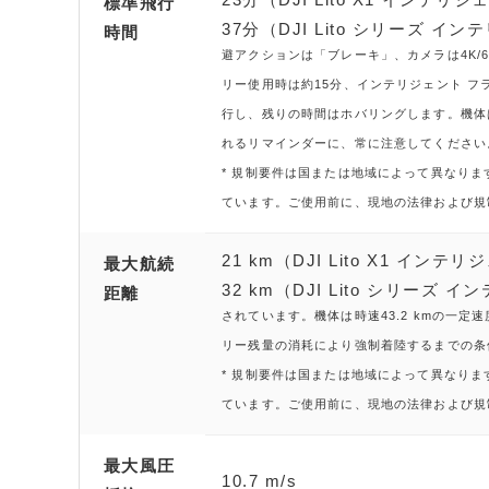
標準飛行
37分（DJI Lito シリーズ イ
時間
避アクションは「ブレーキ」、カメラは4K/6
リー使用時は約15分、インテリジェント フラ
行し、残りの時間はホバリングします。機体
れるリマインダーに、常に注意してください
* 規制要件は国または地域によって異なります。E
ています。ご使用前に、現地の法律および規
21 km（DJI Lito X1 イ
最大航続
32 km（DJI Lito シリーズ
距離
されています。機体は時速43.2 kmの一定
リー残量の消耗により強制着陸するまでの条
* 規制要件は国または地域によって異なります。E
ています。ご使用前に、現地の法律および規
最大風圧
10.7 m/s