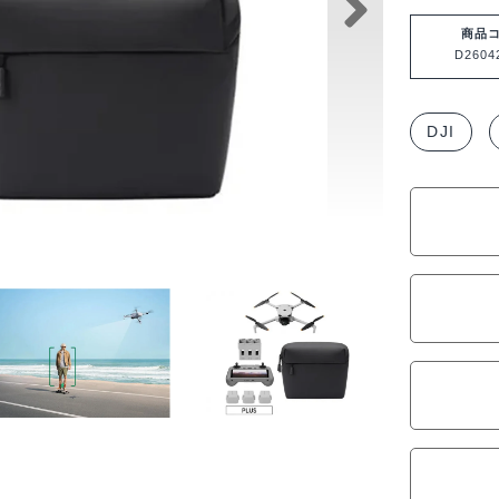
X1
Fly
商品
D2604
More
コ
ン
DJI
ボ
Plus
(DJI
RC
2
付
属)
D260423
個