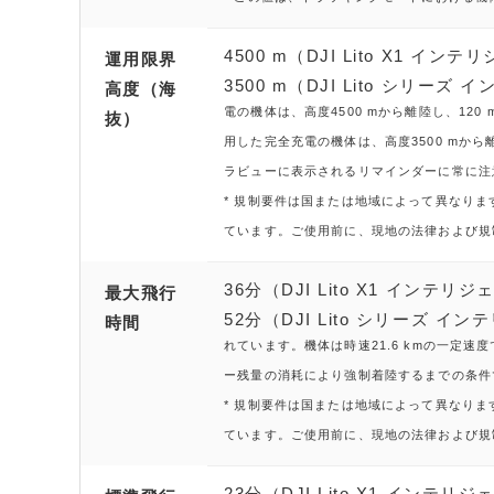
4500 m（DJI Lito X1 
運用限界
3500 m（DJI Lito シリー
高度（海
電の機体は、高度4500 mから離陸し、12
抜）
用した完全充電の機体は、高度3500 mか
ラビューに表示されるリマインダーに常に注
* 規制要件は国または地域によって異なります。E
ています。ご使用前に、現地の法律および規
36分（DJI Lito X1 イン
最大飛行
52分（DJI Lito シリーズ イ
時間
れています。機体は時速21.6 kmの一定速
ー残量の消耗により強制着陸するまでの条件
* 規制要件は国または地域によって異なります。E
ています。ご使用前に、現地の法律および規
23分（DJI Lito X1 イン