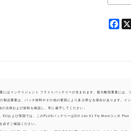
F
a
c
e
b
o
o
量にはインテリジェント フライトバッテリーが含まれます。最大離陸重量には、プ
k
実際の製品重量は、バッチ材料やその他の要因により多少異なる場合があります。インテ
現地の法律および規制を確認し、常に厳守してください。
よび英国では、このPLUSバッテリーはDJI Lito X1 Fly Moreコンボ P
を必ずご確認ください。