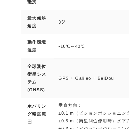
抵抗
最大傾斜
35°
角度
動作環境
-10℃～40℃
温度
全球測位
衛星シス
GPS + Galileo + BeiDou
テム
(GNSS)
垂直方向：
ホバリン
±0.1 m（ビジョンポジショニ
グ精度範
±0.5 m（衛星測位使用時）水平
囲
±0.3 m（ビジョンポジショニ