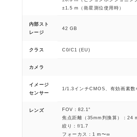
±1.5 m（衛星測位使用時）
内部スト
42 GB
レージ
クラス
C0/C1 (EU)
カメラ
イメージ
1/1.3インチCMOS、有効画素数4
センサー
FOV：82.1°
レンズ
焦点距離（35mm判換算）：24 
絞り：f/1.7
フォーカス：1 m〜∞