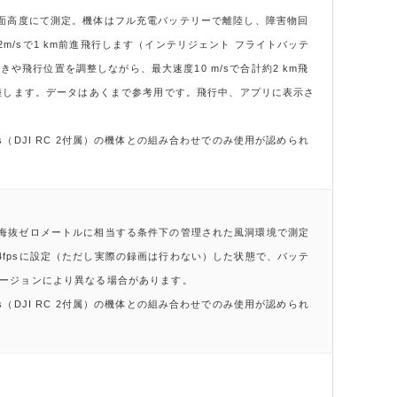
面高度にて測定。機体はフル充電バッテリーで離陸し、障害物回
2m/sで1 km前進飛行します（インテリジェント フライトバッテ
や飛行位置を調整しながら、最大速度10 m/sで合計約2 km飛
陸します。データはあくまで参考用です。飛行中、アプリに表示さ
Plus（DJI RC 2付属）の機体との組み合わせでのみ使用が認められ
海抜ゼロメートルに相当する条件下の管理された風洞環境で測定
24fpsに設定（ただし実際の録画は行わない）した状態で、バッテ
ージョンにより異なる場合があります。
Plus（DJI RC 2付属）の機体との組み合わせでのみ使用が認められ