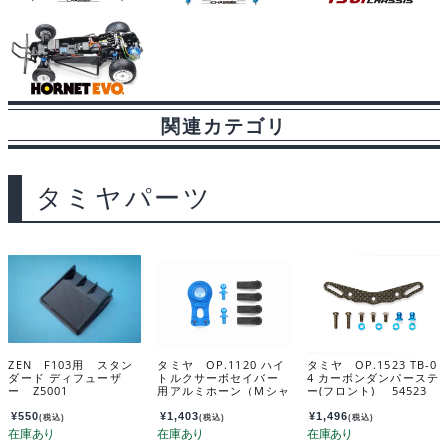
関連カテゴリ
タミヤパーツ
ZEN F103用 スタン
タミヤ OP.1120 ハイ
タミヤ OP.1523 TB-0
ダード ディフューザ
トルクサーボセイバー
4 カーボンダンパーステ
ー Z5001
用アルミホーン（Mシャ
ー(フロント) 54523
ーシ） 54120
¥
550
¥
1,403
¥
1,496
(税込)
(税込)
(税込)