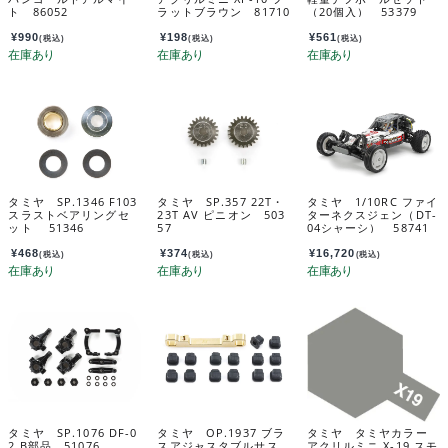
ト 86052
ラットブラウン 81710
（20個入） 53379
¥
990
¥
198
¥
561
(税込)
(税込)
(税込)
タミヤ SP.1346 F103
タミヤ SP.357 22T・
タミヤ 1/10RC ファイ
スラストベアリングセ
23T AV ピニオン 503
ターネクスジェン（DT-
ット 51346
57
04シャーシ） 58741
¥
468
¥
374
¥
16,720
(税込)
(税込)
(税込)
タミヤ SP.1076 DF-0
タミヤ OP.1937 ブラ
タミヤ タミヤカラー
2 B部品 51076
スアジャスタブルサス
アクリルミニ X-19 スモ