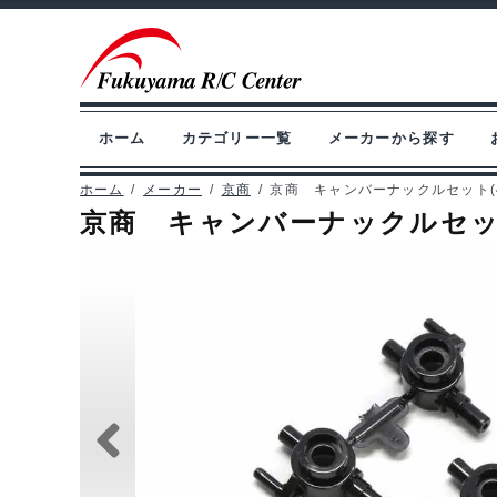
ナ
コ
ビ
ン
ゲ
テ
ー
ン
ホーム
カテゴリー一覧
メーカーから探す
シ
ツ
ョ
へ
ホーム
/
メーカー
/
京商
/
京商 キャンバーナックルセット(4.5
京商 キャンバーナックルセット(4
ン
ス
へ
キ
ス
ッ
キ
プ
ッ
プ