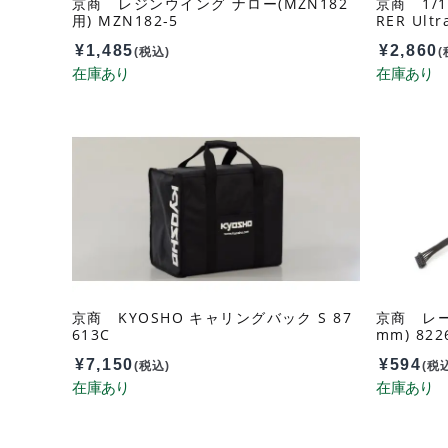
京商 レジンウイング ナロー(MZN182
京商 1/1
用) MZN182-5
RER Ult
¥
1,485
¥
2,860
(税込)
(
京商 KYOSHO キャリングバック S 87
京商 レー
613C
mm) 822
¥
7,150
¥
594
(税込)
(税