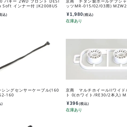
0 バギー 2WD フロント DESI
京商 チタン製ボールデフシャ
ra Soft インナー付 JK2008US
ッツMR-015/02/03用) MZW2
¥
1,980
税込)
(税込)
シングセンサーケーブル(160
京商 マルチホイールIIワイド
62-160
ト 0(ホワイト/RE30/2本入) M
W0B
¥
396
込)
(税込)