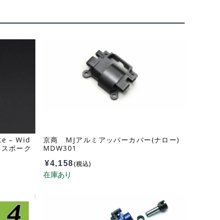
e – Wid
京商 MJアルミアッパーカバー(ナロー)
 6本スポーク
MDW301
) DDL-
¥
4,158
(税込)