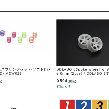
ススプリングセット(ソフト&シ
DDLABO 6Spoke wheel whit
) MDW025
e 0mm (2pcs) / DDLABO
ホイール白 ワイド0ｍｍ (2pcs
¥
594
WR002W-W0
込)
(税込)