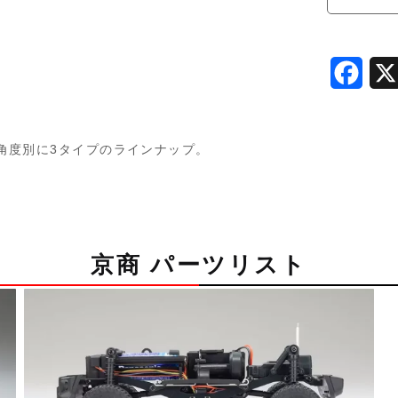
ツ
AWD)
MDW005
F
45
個
a
c
角度別に3タイプのラインナップ。
e
b
o
京商 パーツリスト
o
k