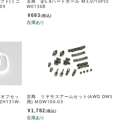
フト(ミニ
京商 φ5.8ハードボール M3.0/10Pcs
09
W0136B
¥
693
(税込)
/オフセッ
京商 リヤサスアームセット(AWD DWS
ZH131W-
用) MDW100-03
¥
1,782
(税込)