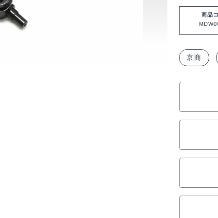
キ
ャ
商品
MDW0
ン
バ
ー
京商
ナ
ッ
ク
ル
セ
ッ
ト
(4.5/
ミ
ニ
ッ