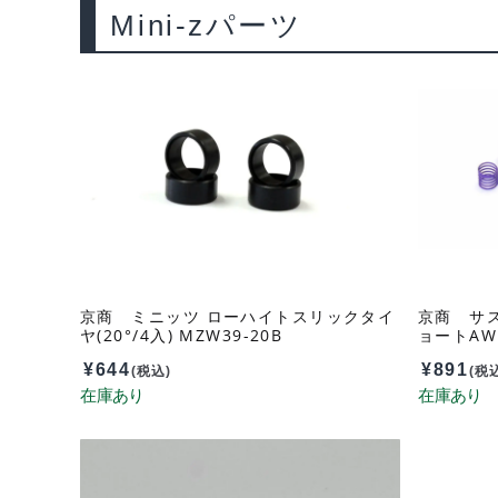
Mini-zパーツ
京商 ミニッツ ローハイトスリックタイ
京商 サ
ヤ(20°/4入) MZW39-20B
ョートAWD
¥
644
¥
891
(税込)
(税