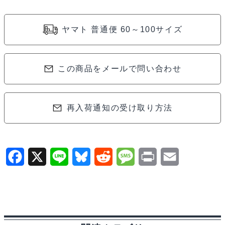
個
ヤマト 普通便 60～100サイズ
この商品をメールで問い合わせ
再入荷通知の受け取り方法
F
X
L
B
R
M
P
E
a
i
l
e
e
r
m
c
n
u
d
s
i
a
e
e
e
d
s
n
i