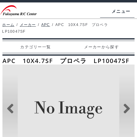
ナ
コ
メニュー
ビ
ン
ゲ
テ
ホーム
/
メーカー
/
APC
/
APC 10X4.7SF プロペラ
ホームページ
LP10047SF
ー
ン
シ
ツ
マイアカウント
カテゴリー一覧
メーカーから探す
ョ
へ
カート
ン
ス
APC 10X4.7SF プロペラ LP10047SF
へ
キ
支払い
ス
ッ
キ
プ
カテゴリー一覧
ッ
プ
メーカーから探す
お問い合わせ
ブログ