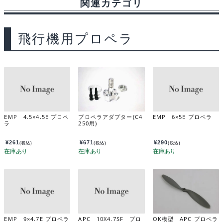
関連カテゴリ
b
s
i
a
t
l
o
k
t
g
飛行機用プロペラ
o
y
e
k
EMP 4.5×4.5E プロペ
プロペラアダプター(C4
EMP 6×5E プロペラ
ラ
250用)
¥
261
¥
671
¥
290
(税込)
(税込)
(税込)
EMP 9×4.7E プロペラ
APC 10X4.7SF プロ
OK模型 APC プロペラ