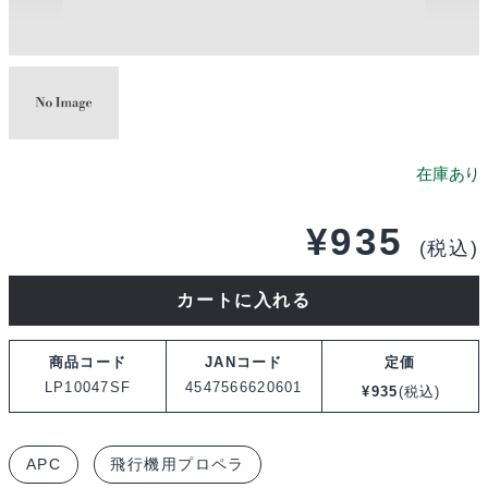
¥
935
(税込)
APC
カートに入れる
10X4.7SF
プ
商品コード
JANコード
定価
ロ
LP10047SF
4547566620601
¥
935
(税込)
ペ
ラ
APC
飛行機用プロペラ
LP10047SF