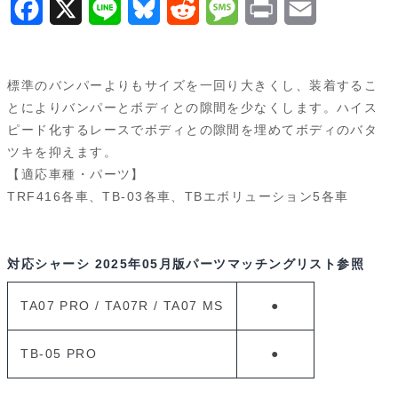
F
X
L
B
R
M
P
E
a
i
l
e
e
r
m
c
n
u
d
s
i
a
標準のバンパーよりもサイズを一回り大きくし、装着するこ
e
e
e
d
s
n
i
とによりバンパーとボディとの隙間を少なくします。ハイス
ピード化するレースでボディとの隙間を埋めてボディのバタ
b
s
i
a
t
l
ツキを抑えます。
o
k
t
g
【適応車種・パーツ】
TRF416各車、TB-03各車、TBエボリューション5各車
o
y
e
k
対応シャーシ
2025年05月版パーツマッチングリスト参照
TA07 PRO / TA07R / TA07 MS
●
TB-05 PRO
●