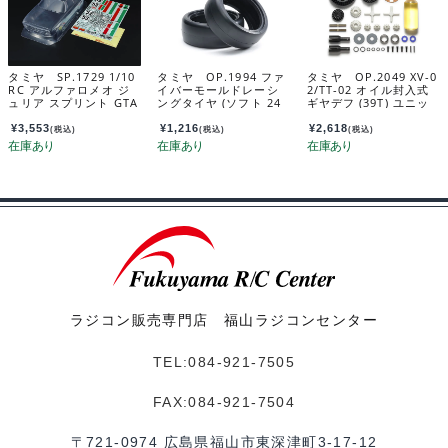
タミヤ SP.1729 1/10
タミヤ OP.1994 ファ
タミヤ OP.2049 XV-0
RC アルファロメオ ジ
イバーモールドレーシ
2/TT-02 オイル封入式
ュリア スプリント GTA
ングタイヤ (ソフト 24
ギヤデフ (39T) ユニッ
クラブレーサー スペア
mm幅 2本) 54994
ト 22049
ボディセット 51729
¥
3,553
¥
1,216
¥
2,618
(税込)
(税込)
(税込)
ラジコン販売専門店 福山ラジコンセンター
TEL:084-921-7505
FAX:084-921-7504
〒721-0974 広島県福山市東深津町3-17-12