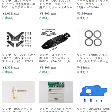
タミヤ 380モーター
タミヤ OP.1120 ハイ
イーグル模型 SPリアバ
(ピニオン付き)(共通)(58
トルクサーボセイバー
ンパーマウント(E4):CC
038) カスタマーサー
用アルミホーン（Mシャ
02用 cc-02-04u
ビスパーツ 17435039
ーシ） 54120
-020
¥
1,012
¥
1,403
¥
1,960
(税込)
(税込)
(税込)
タミヤ OP.2061 TD4/
タミヤ ロワデッキ：
タミヤ 17mm スラス
TD2 カーボンダンパー
黒（カーボン入り）（5
トワッシャー(4個)(SP.6
ステー (リヤ) 22061
8693）（TA-08） カ
45) カスタマーサービ
スタマーサービスパー
スパーツ 19804400-0
ツ 19335853-000
00
¥
2,338
¥
3,300
¥
418
(税込)
(税込)
(税込)
タミヤ RCCブッシュ
タミヤ AO-5015 ボー
タミヤ OP.2081 TA08
デビル アップライト(R)
ルデフスプリング(2個)
R アルミモーターマウ