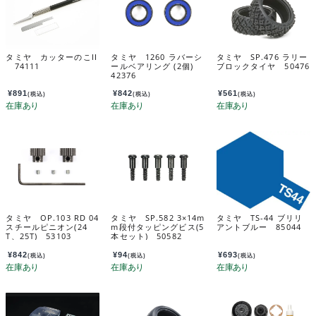
タミヤ カッターのこII
タミヤ 1260 ラバーシ
タミヤ SP.476 ラリー
74111
ールベアリング (2個)
ブロックタイヤ 50476
42376
¥
891
¥
842
¥
561
(税込)
(税込)
(税込)
タミヤ OP.103 RD 04
タミヤ SP.582 3×14m
タミヤ TS-44 ブリリ
スチールピニオン(24
m段付タッピングビス(5
アントブルー 85044
T、25T) 53103
本セット) 50582
¥
842
¥
94
¥
693
(税込)
(税込)
(税込)