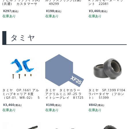
(共通) カスタマーサ
49299
ント 22081
ービスパーツ 104452
07-202
¥
297
¥
198
¥
3,460
(税込)
(税込)
(税込)
タミヤ
タミヤ OP.1661 アル
タミヤ タミヤカラー
タミヤ SP.1399 F104
ミハブキャリア 8度
アクリルミニ XF-25 ラ
ラバータイヤ （フロン
（GF-01、WR-02） 5
イトシーグレイ 81725
ト） 51399
4661
¥
3,460
¥
198
¥
842
(税込)
(税込)
(税込)