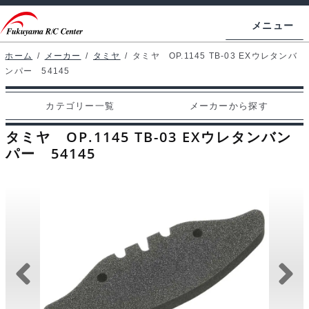
ナ
コ
メニュー
ビ
ン
ゲ
テ
ホーム
/
メーカー
/
タミヤ
/
タミヤ OP.1145 TB-03 EXウレタンバ
ホームページ
ンパー 54145
ー
ン
シ
ツ
マイアカウント
カテゴリー一覧
メーカーから探す
ョ
へ
カート
ン
ス
タミヤ OP.1145 TB-03 EXウレタンバン
へ
キ
パー 54145
支払い
ス
ッ
キ
プ
カテゴリー一覧
ッ
プ
メーカーから探す
お問い合わせ
ブログ