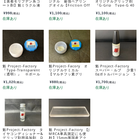
【蒸着モリブデン系コ
ジナル 最強ベアリン
オリジナルグリップ剤
ート剤】魁ミラクル液
グオイル【Friction Off
『G-Grip Type-G 40
体ルブコート『Type-龍
Type-F】 BO-FF
g入り』（ゴムタイヤ
神』 2.0g入り SK-RY
用）※塗布用缶別売り/
¥
998
¥
1,100
¥
1,100
(税込)
(税込)
(税込)
原液のみ SO-GR
魁 Project-Factory
魁Project-Facory オ
魁 Project-Factory
『Type-Transparent
リジナルケミカル
スーパー・ルブ 少量1
（透明）』 ※ボール
【マルチフッ素グリ
0gボトルバージョン S
デフ専用 GR-TT
ス Snow-W グリス】
R-10
GR-SW
¥
1,020
¥
880
¥
1,700
(税込)
(税込)
(税込)
魁Project-Factory タ
魁 Project-Factory 【J
イヤコンディショナー&
MRCA車高測定にも便
グリップ剤用添加剤 D
利】15mm厚国産アク