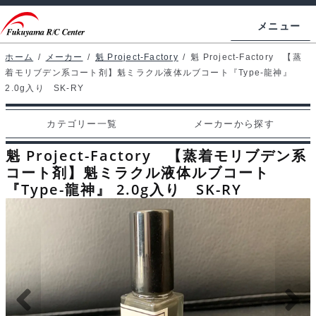
ナ
コ
メニュー
ビ
ン
ゲ
テ
ホーム
/
メーカー
/
魁 Project-Factory
/
魁 Project-Factory 【蒸
ホームページ
着モリブデン系コート剤】魁ミラクル液体ルブコート『Type-龍神』
ー
ン
2.0g入り SK-RY
シ
ツ
マイアカウント
ョ
へ
カテゴリー一覧
メーカーから探す
カート
ン
ス
魁 Project-Factory 【蒸着モリブデン系
へ
キ
支払い
コート剤】魁ミラクル液体ルブコート
ス
ッ
『Type-龍神』 2.0g入り SK-RY
キ
プ
カテゴリー一覧
ッ
プ
メーカーから探す
お問い合わせ
ブログ