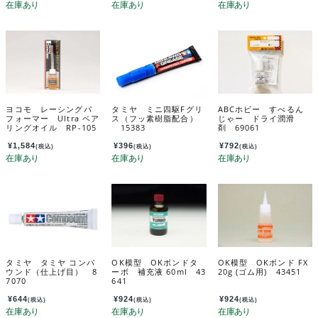
ヨコモ レーシングパ
タミヤ ミニ四駆Fグリ
ABCホビー すべるん
フォーマー Ultra ベア
ス（フッ素樹脂配合）
じゃー ドライ潤滑
リングオイル RP-105
15383
剤 69061
A
¥
1,584
¥
396
¥
792
(税込)
(税込)
(税込)
タミヤ タミヤ コンパ
OK模型 OKボンドタ
OK模型 OKボンド FX
ウンド（仕上げ目） 8
ーボ 補充液 60ml 43
20g (ゴム用) 43451
7070
641
¥
644
¥
924
¥
924
(税込)
(税込)
(税込)