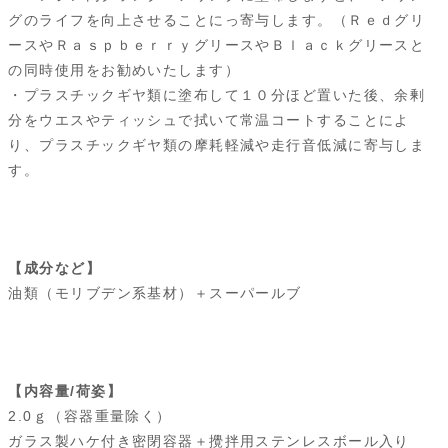
グのライフを向上させることにっ寄与します。（Ｒｅｄグリ
ースやＲａｓｐｂｅｒｒｙグリースやＢｌａｃｋグリースと
の同時使用をお勧めいたします）
・プラスチックギヤ類に塗布して１０分ほど置いた後、余剰
分をウエスやティッシュで拭いて常温コートすることによ
り、プラスチックギヤ類の摩耗軽減や走行音低減に寄与しま
す。
【成分など】
油類（モリブデン系基材）＋スーパールブ
【内容量/荷姿】
2.0ｇ（容器重量除く）
ガラス製ハケ付き密閉容器＋攪拌用ステンレスボール入り