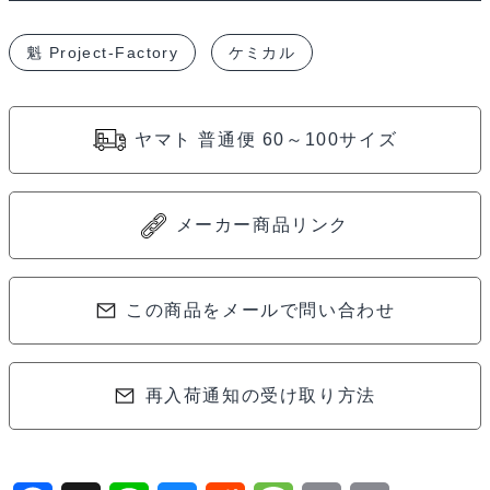
モ
魁 Project-Factory
ケミカル
リ
ブ
デ
ヤマト 普通便 60～100サイズ
ン
系
コ
メーカー商品リンク
ー
ト
剤】
この商品をメールで問い合わせ
魁
ミ
再入荷通知の受け取り方法
ラ
ク
ル
液