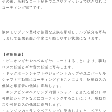
その後、余剰なコート剤をウエスやティッシュで拭き取れば
コーティング完了です。
液体モリブデン基材が強固な皮膜を形成し、ルブ成分も寄与
しまして金属表面が非常に可動しやすい状態になります。
【使用用途】
・ピニオンギヤやべベルギヤにコートすることにより、駆動
ロスの低減とギヤ音の低減に寄与します。
・ドッグボーンシャフトやジョイントカップやユニバーサル
シャフト可動部にコーティングすることにより、駆動ロスの
低減と摩擦音の低減に寄与します。
・キングピンやベアリング内側（シャフトと当たる部分）や
可動部シャフトなどにコーティングすることにより、駆動ロ
スや可動ロスの低減に寄与します。
・エンジン内クランクベアリングに塗布しますと、ベアリン