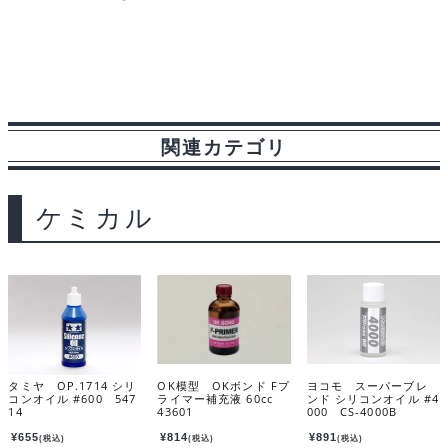
関連カテゴリ
ケミカル
タミヤ OP.1714 シリ
OK模型 OKボンド Fプ
ヨコモ スーパーブレ
コンオイル #600 547
ライマー補充液 60cc
ンド シリコンオイル #4
14
43601
000 CS-4000B
¥
655
¥
814
¥
891
(税込)
(税込)
(税込)