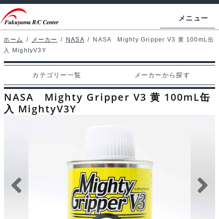
ナ
コ
メニュー
ビ
ン
ゲ
テ
ホーム
/
メーカー
/
NASA
/
NASA Mighty Gripper V3 黄 100mL缶
ホームページ
入 MightyV3Y
ー
ン
シ
ツ
マイアカウント
カテゴリー一覧
メーカーから探す
ョ
へ
カート
ン
ス
NASA Mighty Gripper V3 黄 100mL缶
へ
キ
入 MightyV3Y
支払い
ス
ッ
キ
プ
カテゴリー一覧
ッ
プ
メーカーから探す
お問い合わせ
ブログ