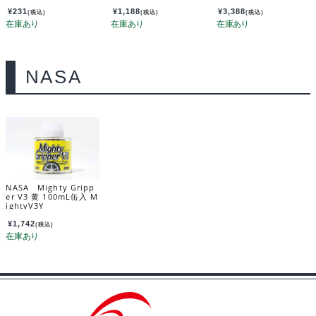
sion With Pouch 29
100
¥
231
¥
1,188
¥
3,388
(税込)
(税込)
(税込)
NASA
NASA Mighty Gripp
er V3 黄 100mL缶入 M
ightyV3Y
¥
1,742
(税込)