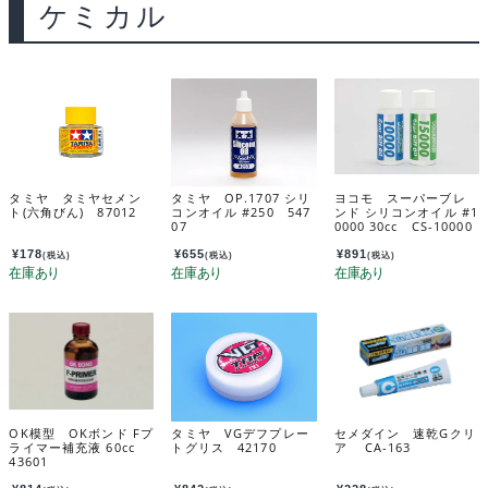
ケミカル
タミヤ タミヤセメン
タミヤ OP.1707 シリ
ヨコモ スーパーブレ
ト(六角びん) 87012
コンオイル #250 547
ンド シリコンオイル #1
07
0000 30cc CS-10000
B
¥
178
¥
655
¥
891
(税込)
(税込)
(税込)
OK模型 OKボンド Fプ
タミヤ VGデフプレー
セメダイン 速乾Gクリ
ライマー補充液 60cc
トグリス 42170
ア CA-163
43601