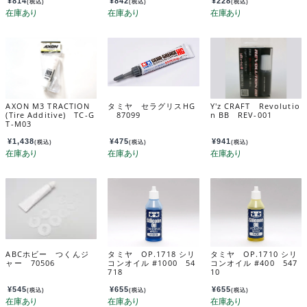
¥
814
¥
842
¥
228
(税込)
(税込)
(税込)
AXON M3 TRACTION
タミヤ セラグリスHG
Y'z CRAFT Revolutio
(Tire Additive) TC-G
87099
n BB REV-001
T-M03
¥
1,438
¥
475
¥
941
(税込)
(税込)
(税込)
ABCホビー つくんジ
タミヤ OP.1718 シリ
タミヤ OP.1710 シリ
ャー 70506
コンオイル #1000 54
コンオイル #400 547
718
10
¥
545
¥
655
¥
655
(税込)
(税込)
(税込)