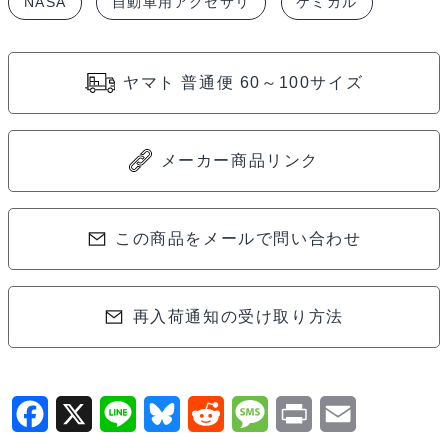
NASA
自動車用アクセサリ
ケミカル
缶
入
MightyV3Y
ヤマト 普通便 60～100サイズ
個
メーカー商品リンク
この商品をメールで問い合わせ
再入荷通知の受け取り方法
F
X
L
B
R
M
P
E