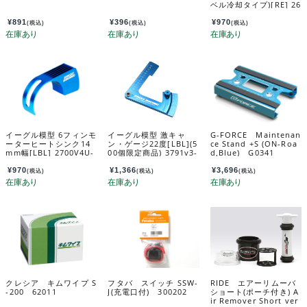
ベル冷却タイプ)[RE] 26
35-re
¥
891
¥
396
¥
970
(税込)
(税込)
(税込)
イーグル模型 6フィンモ
イーグル模型 激キャ
G-FORCE Maintenan
ーターヒートシンク14
ン・ゲージ22度[LBL](5
ce Stand +S (ON-Roa
mm幅[LBL] 2700V4U-
00個限定商品) 3791v3-
d,Blue) G0341
LBL
lbl
¥
970
¥
1,366
¥
3,696
(税込)
(税込)
(税込)
クレシア キムワイプ S
フタバ スイッチ SSW-
RIDE エアーリムーバ
-200 62011
J(充電口付) 300202
ショート(ポーチ付き) A
ir Remover Short ver