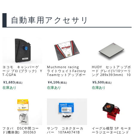
自動車用アクセサリ
ヨコモ キャンバーゲ
Muchmore racing
HUDY セットアップボ
ージ プロ (ブラック) Y
ライトウェイトFactory
ード グレイ(1/10ツーリ
T-CGPA
Teamセットアップボー
ング 289x393mm) 10
ドV4 1/10・1/12用
8301
(320×420) MR-LBSF
¥
1,683
¥
4,106
¥
5,500
(税込)
(税込)
(税込)
V4
フタバ DSC中間コー
サンワ コネクターカ
イーグル模型 SP モータ
ド(機体側) 300363
バー 107A40741B
ーラジエーター(エンド