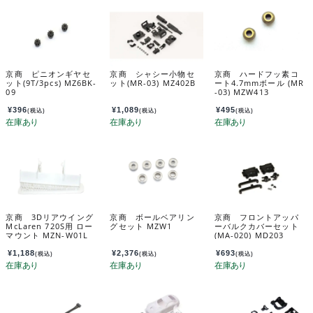
京商 ピニオンギヤセ
京商 シャシー小物セ
京商 ハードフッ素コ
ット(9T/3pcs) MZ6BK-
ット(MR-03) MZ402B
ート4.7mmボール (MR
09
-03) MZW413
¥
396
¥
1,089
¥
495
(税込)
(税込)
(税込)
京商 3Dリアウイング
京商 ボールベアリン
京商 フロントアッパ
McLaren 720S用 ロー
グセット MZW1
ーバルクカバーセット
マウント MZN-W01L
(MA-020) MD203
¥
1,188
¥
2,376
¥
693
(税込)
(税込)
(税込)