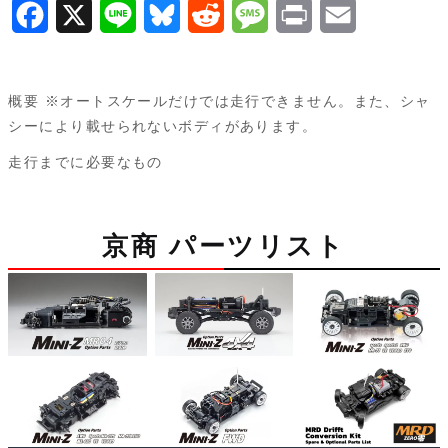
F
X
L
B
R
M
P
E
a
i
l
e
e
r
m
c
n
u
d
s
i
a
概要 ※オートスケールだけでは走行できません。また、シャ
e
e
e
d
s
n
i
シーにより載せられないボディがあります。
b
s
i
a
t
l
走行までに必要なもの
o
k
t
g
o
y
e
京商 パーツリスト
k