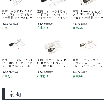
京商 マツダ RX-7 SA2
京商 ミニッツホワイ
京商 Honda シビック
2C ホワイトボディセッ
トボディ スバルインプ
タイプR ホワイトボデ
ト未塗装/ホイール付 M
レッサWRC2008 ホワイ
ィセット(未塗装/ホイー
ZN235
トボディセット(ホイー
ル付) MZN194
ル付) MZN221
¥
2,772
¥
2,475
¥
2,772
(税込)
(税込)
(税込)
京商 フェアレディ 24
京商 マクラーレン P1
京商 ミニッツホワイ
0Z-L ホワイトボディセ
GTR ホワイトボディセ
トボディ GT-R KPGC1
ット(未塗装/ホイール
ット(未塗装/ホイール
0 レーシングホワイトボ
付) MZN228
付） MZN190
ディセッﾄ（ホイール
付） MZN222
¥
2,475
¥
2,772
¥
2,772
(税込)
(税込)
(税込)
京商