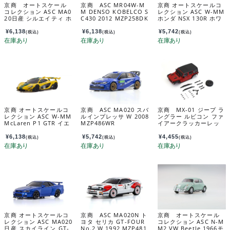
京商 オートスケール
京商 ASC MR04W-M
京商 オートスケールコ
コレクション ASC MA0
M DENSO KOBELCO S
レクション ASC W-MM
20日産 シルエイティ ホ
C430 2012 MZP258DK
ホンダ NSX 130R ホワ
ワイト MZP489W
イト MZP252W
¥
6,138
¥
6,138
¥
5,742
(税込)
(税込)
(税込)
京商 オートスケールコ
京商 ASC MA020 スバ
京商 MX-01 ジープ ラ
レクション ASC W-MM
ルインプレッサ W 2008
ングラー ルビコン ファ
McLaren P1 GTR イエ
MZP486WR
イアークラッカーレッ
ロー/グリーン MZP260
ド MXB01R
YG
¥
6,138
¥
5,742
¥
4,455
(税込)
(税込)
(税込)
京商 オートスケールコ
京商 ASC MA020N ト
京商 オートスケール
レクション ASC MA020
ヨタ セリカ GT-FOUR
コレクション ASC N-M
日産 スカイライン GT-
No.2 W 1992 MZP481
M2 VW Beetle 1966モ