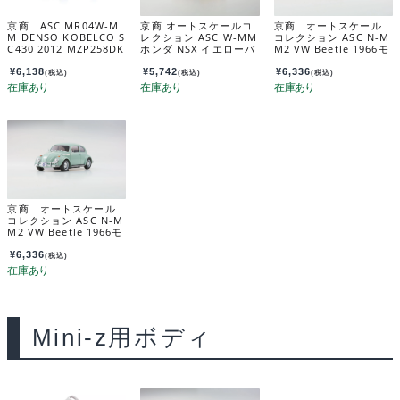
京商 ASC MR04W-M
京商 オートスケールコ
京商 オートスケール
M DENSO KOBELCO S
レクション ASC W-MM
コレクション ASC N-M
C430 2012 MZP258DK
ホンダ NSX イエローパ
M2 VW Beetle 1966モ
ール MZP252Y
デル ルビーレッド MZ
P164RR
¥
6,138
¥
5,742
¥
6,336
(税込)
(税込)
(税込)
京商 オートスケール
コレクション ASC N-M
M2 VW Beetle 1966モ
デル バハマブルー MZ
P164BBL
¥
6,336
(税込)
Mini-z用ボディ