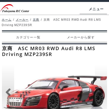
ナ
コ
メニュー
ビ
ン
ゲ
テ
ホーム
/
メーカー
/
京商
/
京商 ASC MR03 RWD Audi R8 LMS
ホームページ
Driving MZP239SR
ー
ン
シ
ツ
マイアカウント
カテゴリー一覧
メーカーから探す
ョ
へ
カート
ン
ス
京商 ASC MR03 RWD Audi R8 LMS
へ
キ
Driving MZP239SR
支払い
ス
ッ
キ
プ
カテゴリー一覧
ッ
プ
メーカーから探す
お問い合わせ
ブログ