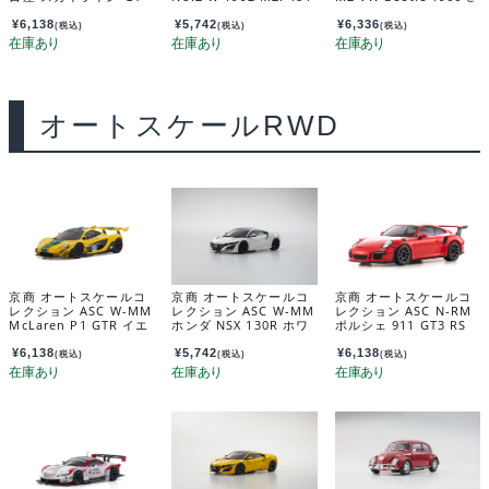
R(R34)VスペックIIブル
CS
デル バハマブルー MZ
ー MZP487MB
P164BBL
¥
6,138
¥
5,742
¥
6,336
(税込)
(税込)
(税込)
オートスケールRWD
京商 オートスケールコ
京商 オートスケールコ
京商 オートスケールコ
レクション ASC W-MM
レクション ASC W-MM
レクション ASC N-RM
McLaren P1 GTR イエ
ホンダ NSX 130R ホワ
ポルシェ 911 GT3 RS
ロー/グリーン MZP260
イト MZP252W
ラバオレンジ MZP163
YG
OR
¥
6,138
¥
5,742
¥
6,138
(税込)
(税込)
(税込)