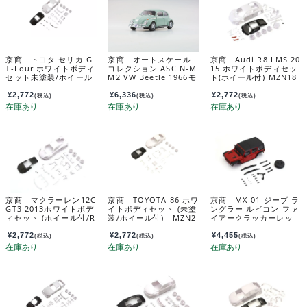
京商 トヨタ セリカ G
京商 オートスケール
京商 Audi R8 LMS 20
T-Four ホワイトボディ
コレクション ASC N-M
15 ホワイトボディセッ
セット未塗装/ホイール
M2 VW Beetle 1966モ
ト(ホイール付) MZN18
付 MZN236
デル バハマブルー MZ
9
P164BBL
¥
2,772
¥
6,336
¥
2,772
(税込)
(税込)
(税込)
京商 マクラーレン12C
京商 TOYOTA 86 ホワ
京商 MX-01 ジープ ラ
GT3 2013ホワイトボデ
イトボディセット (未塗
ングラー ルビコン ファ
ィセット (ホイール付/R
装/ホイール付) MZN2
イアークラッカーレッ
WD) MZN223B
31
ド MXB01R
¥
2,772
¥
2,772
¥
4,455
(税込)
(税込)
(税込)