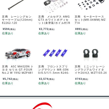
京商 レーシングセン
京商 メルセデス AMG
京商 モーターケース
サーケーブル(120mm)
GT3 ホワイトボディセ
セット(MR-04MM) MZ
82262-120
ット(未塗装/ホイル付/R
714
WD) MZN198
¥
594
¥
2,772
¥
891
(税込)
(税込)
(税込)
京商 ASC MA020N ト
京商 フロントスプリ
京商 ミニッツ レーシ
ヨタ セリカ GT-FOUR
ングマウント MR-03N
ングラジアルワイドタ
No.2 W 1992 MZP481
0/0.5/1/1.5mm R246-
イヤ2X/4入 MZT103-2X
CS
1331B
¥
5,742
¥
2,574
¥
743
(税込)
(税込)
(税込)