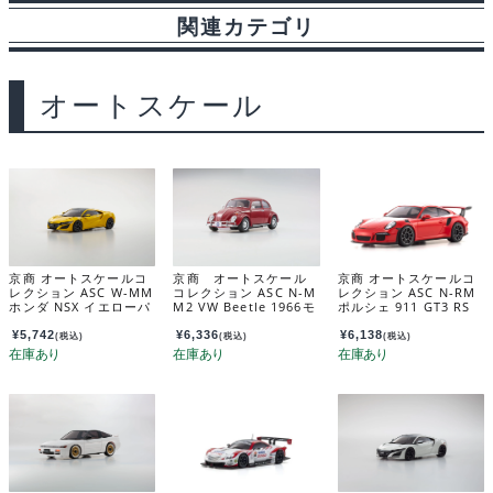
関連カテゴリ
オートスケール
京商 オートスケールコ
京商 オートスケール
京商 オートスケールコ
レクション ASC W-MM
コレクション ASC N-M
レクション ASC N-RM
ホンダ NSX イエローパ
M2 VW Beetle 1966モ
ポルシェ 911 GT3 RS
ール MZP252Y
デル ルビーレッド MZ
ラバオレンジ MZP163
P164RR
OR
¥
5,742
¥
6,336
¥
6,138
(税込)
(税込)
(税込)