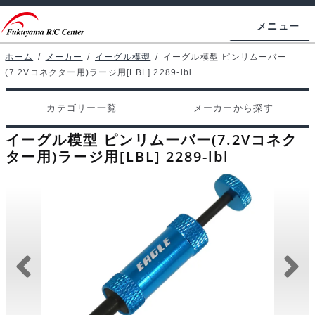
ナ
コ
メニュー
ビ
ン
ゲ
テ
ホーム
/
メーカー
/
イーグル模型
/
イーグル模型 ピンリムーバー
ホームページ
(7.2Vコネクター用)ラージ用[LBL] 2289-lbl
ー
ン
シ
ツ
マイアカウント
カテゴリー一覧
メーカーから探す
ョ
へ
カート
ン
ス
イーグル模型 ピンリムーバー(7.2Vコネク
へ
キ
ター用)ラージ用[LBL] 2289-lbl
支払い
ス
ッ
キ
プ
カテゴリー一覧
ッ
プ
メーカーから探す
お問い合わせ
ブログ