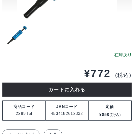
¥
772
(税込)
イ
カートに入れる
ー
グ
商品コード
JANコード
定価
ル
2289-lbl
4534182612332
¥
858
(税込)
模
型