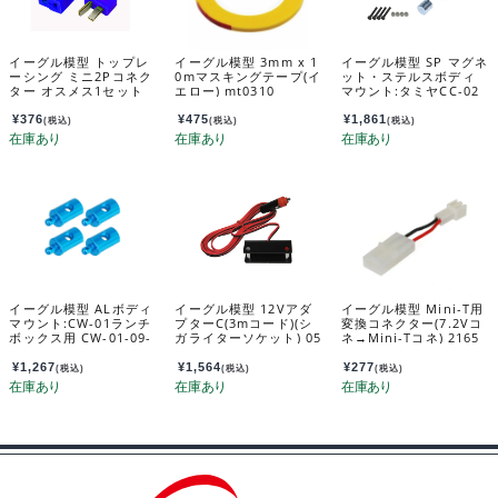
イーグル模型 トップレ
イーグル模型 3mm x 1
イーグル模型 SP マグネ
ーシング ミニ2Pコネク
0mマスキングテープ(イ
ット・ステルスボディ
ター オスメス1セット
エロー) mt0310
マウント:タミヤCC-02
[BL] 2302-bl
用[RE] BM-09-RE
¥
376
¥
475
¥
1,861
(税込)
(税込)
(税込)
イーグル模型 ALボディ
イーグル模型 12Vアダ
イーグル模型 Mini-T用
マウント:CW-01ランチ
プターC(3mコード)(シ
変換コネクター(7.2Vコ
ボックス用 CW-01-09-
ガライターソケット) 05
ネ→Mini-Tコネ) 2165
LBOX
0u-300
¥
1,267
¥
1,564
¥
277
(税込)
(税込)
(税込)