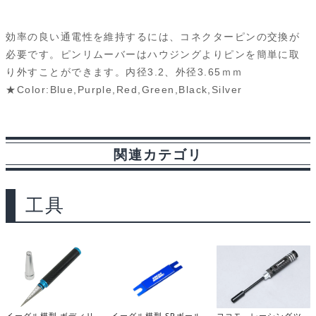
a
i
l
e
e
r
m
ジ
用
c
n
u
d
s
i
a
効率の良い通電性を維持するには、コネクターピンの交換が
[LBL]
e
e
e
d
s
n
i
必要です。ピンリムーバーはハウジングよりピンを簡単に取
2289-
り外すことができます。内径3.2、外径3.65ｍｍ
b
s
i
a
t
l
lbl
★Color:Blue,Purple,Red,Green,Black,Silver
o
k
t
g
個
o
y
e
関連カテゴリ
k
工具
イーグル模型 ボディリ
イーグル模型 SPボール
ヨコモ レーシングツ