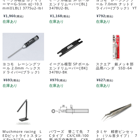
ーマーG-Slim α[~10.3
エンドリムーバー[BL]
ール 7.0mm ナットド
mm][LBL] 3775u2-lbl
3478U2-BL
ライバー(ブラック) YT
-70RTBA
¥
1,960
¥
1,168
¥
792
(税込)
(税込)
(税込)
ヨコモ レーシングツ
イーグル模型 SPボール
スクエア 銀メッキ部
ール 2.0mm ヘックス
エンドリムーバー[BK]
品用ハンダ SSD-64
ドライバー(ブラック)
3478U-BK
YT-20RTBA
¥
693
¥
970
¥
627
(税込)
(税込)
(税込)
Muchmore racing L
パワーズ 替こて先 7
タミヤ 精密ピンセッ
EDピットライトスタン
Cタイプ CX/CXR-100
ト （ツル首タイプ） 7
ドPro3/ブラック MR-
用 純正交換部品 CXR-
4047