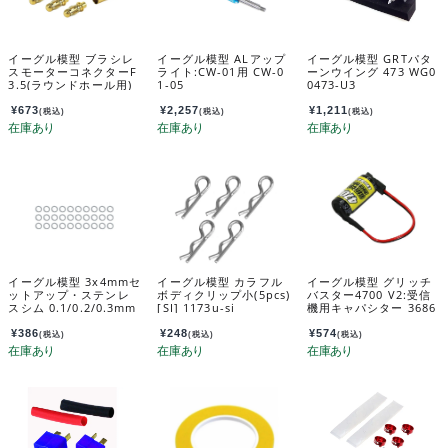
イーグル模型 ブラシレ
イーグル模型 ALアップ
イーグル模型 GRTパタ
スモーターコネクターF
ライト:CW-01用 CW-0
ーンウイング 473 WG0
3.5(ラウンドホール用)
1-05
0473-U3
[メス3pcs,オス3pcsセ
ット] z-zone-co3set
¥
673
¥
2,257
¥
1,211
(税込)
(税込)
(税込)
イーグル模型 3x4mmセ
イーグル模型 カラフル
イーグル模型 グリッチ
ットアップ・ステンレ
ボディクリップ小(5pcs)
バスター4700 V2:受信
スシム 0.1/0.2/0.3mm
[SI] 1173u-si
機用キャパシター 3686
厚 各10枚入 sh3u
V2
¥
386
¥
248
¥
574
(税込)
(税込)
(税込)