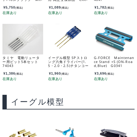
LEDP3K
100RT-7C
¥
5,750
¥
1,089
¥
1,782
(税込)
(税込)
(税込)
タミヤ 電動リュータ
イーグル模型 SPストロ
G-FORCE Maintenan
ー用ビット5本セット
ング六角ドライバー(1.
ce Stand +S (ON-Roa
74043
5・2.0・2.5)チタンコー
d,Blue) G0341
ト済 2465-3T
¥
1,386
¥
1,960
¥
3,696
(税込)
(税込)
(税込)
イーグル模型