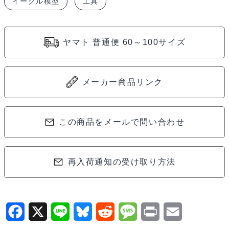
イーグル模型
工具
ピ
ン
リ
ヤマト 普通便 60～100サイズ
ム
ー
バ
メーカー商品リンク
ー
(7.2V
コ
この商品をメールで問い合わせ
ネ
ク
再入荷通知の受け取り方法
タ
ー
用)
ラ
F
X
L
B
R
M
P
E
ー