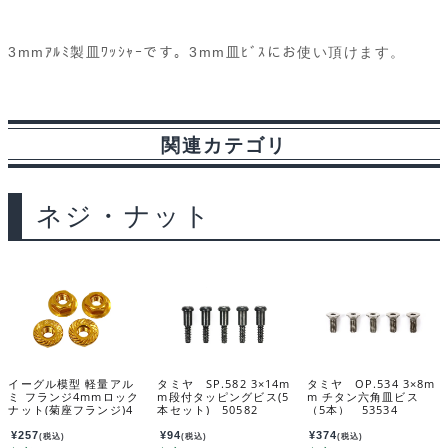
a
i
l
e
e
r
m
ー]
dw3u-
c
n
u
d
s
i
a
3mmｱﾙﾐ製皿ﾜｯｼｬｰです。3mm皿ﾋﾞｽにお使い頂けます。
bl
e
e
e
d
s
n
i
個
b
s
i
a
t
l
関連カテゴリ
o
k
t
g
o
y
e
ネジ・ナット
k
イーグル模型 軽量アル
タミヤ SP.582 3×14m
タミヤ OP.534 3×8m
ミ フランジ4mmロック
m段付タッピングビス(5
m チタン六角皿ビス
ナット(菊座フランジ)4
本セット) 50582
（5本） 53534
個[GO] 3028U2-GO
¥
257
¥
94
¥
374
(税込)
(税込)
(税込)