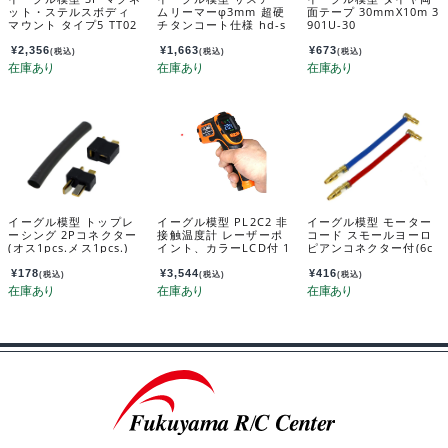
ット・ステルスボディ
ムリーマーφ3mm 超硬
面テープ 30mmX10m 3
マウント タイプ5 TT02
チタンコート仕様 hd-s
901U-30
用[BK] bm-07u-bk
r3-t
¥
2,356
¥
1,663
¥
673
(税込)
(税込)
(税込)
イーグル模型 トップレ
イーグル模型 PL2C2 非
イーグル模型 モーター
ーシング 2Pコネクター
接触温度計 レーザーポ
コード スモールヨーロ
(オス1pcs.メス1pcs.)
イント、カラーLCD付 1
ピアンコネクター付(6c
[BK] 2709lp-bk
985PL-C2U
m)1ペア 2916
¥
178
¥
3,544
¥
416
(税込)
(税込)
(税込)