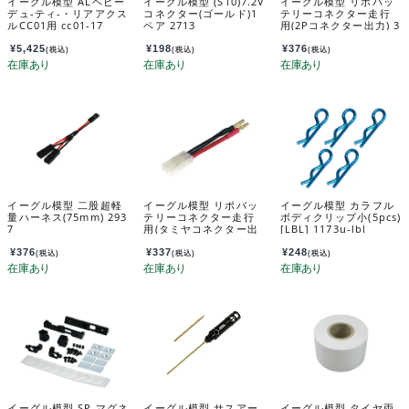
イーグル模型 ALヘビー
イーグル模型 (S10)7.2V
イーグル模型 リポバッ
デュ-ティ-・リアアクス
コネクター(ゴールド)1
テリーコネクター走行
ルCC01用 cc01-17
ペア 2713
用(2Pコネクター出力) 3
726U
¥
5,425
¥
198
¥
376
(税込)
(税込)
(税込)
イーグル模型 二股超軽
イーグル模型 リポバッ
イーグル模型 カラフル
量ハーネス(75mm) 293
テリーコネクター走行
ボディクリップ小(5pcs)
7
用(タミヤコネクター出
[LBL] 1173u-lbl
力) 3727U
¥
376
¥
337
¥
248
(税込)
(税込)
(税込)
イーグル模型 SP マグネ
イーグル模型 サスアー
イーグル模型 タイヤ両