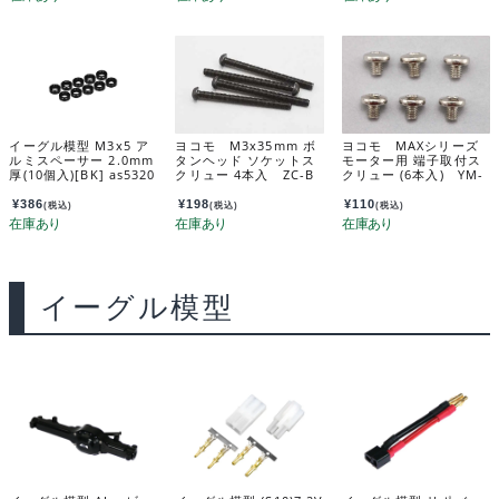
イーグル模型 M3x5 ア
ヨコモ M3x35mm ボ
ヨコモ MAXシリーズ
ルミスペーサー 2.0mm
タンヘッド ソケットス
モーター用 端子取付ス
厚(10個入)[BK] as5320
クリュー 4本入 ZC-B
クリュー (6本入) YM-
u-bk
H335A
MBTS
¥
386
¥
198
¥
110
(税込)
(税込)
(税込)
イーグル模型