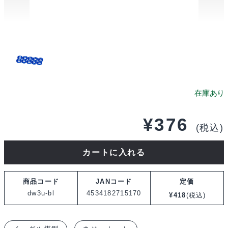
¥
376
(税込)
イ
カートに入れる
ー
グ
商品コード
JANコード
定価
ル
dw3u-bl
4534182715170
¥
418
(税込)
模
型