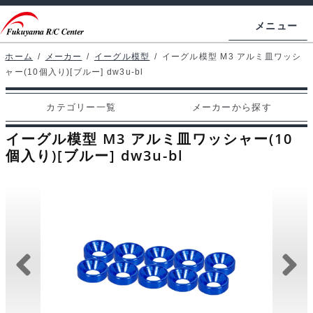
ナ
コ
メニュー
ビ
ン
ゲ
テ
ホーム
/
メーカー
/
イーグル模型
/
イーグル模型 M3 アルミ皿ワッシ
ホームページ
ャー(10個入り)[ブルー] dw3u-bl
ー
ン
シ
ツ
マイアカウント
カテゴリー一覧
メーカーから探す
ョ
へ
カート
ン
ス
イーグル模型 M3 アルミ皿ワッシャー(10
へ
キ
個入り)[ブルー] dw3u-bl
支払い
ス
ッ
キ
プ
カテゴリー一覧
ッ
プ
メーカーから探す
お問い合わせ
ブログ