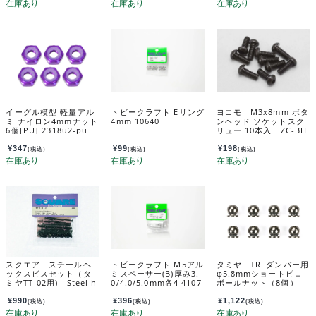
イーグル模型 軽量アル
トビークラフト Eリング
ヨコモ M3x8mm ボタ
ミ ナイロン4mmナット
4mm 10640
ンヘッド ソケットスク
6個[PU] 2318u2-pu
リュー 10本入 ZC-BH
38-A
¥
347
¥
99
¥
198
(税込)
(税込)
(税込)
スクエア スチールヘ
トビークラフト M5アル
タミヤ TRFダンパー用
ックスビスセット（タ
ミスペーサー(B)厚み3.
φ5.8mmショートピロ
ミヤTT-02用) Steel h
0/4.0/5.0mm各4 4107
ボールナット（8個）
ex screw set (Tamiya
2
42344
TT-02) STD-242
¥
990
¥
396
¥
1,122
(税込)
(税込)
(税込)