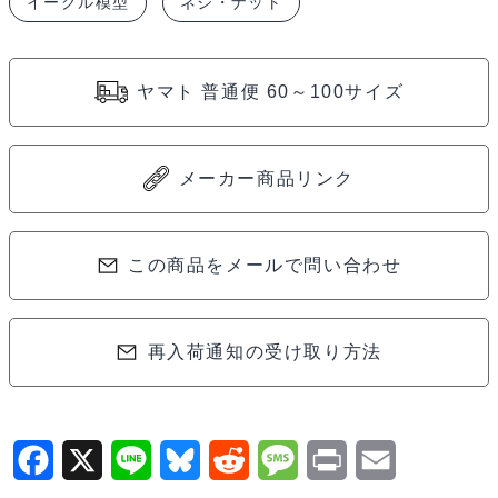
イーグル模型
ネジ・ナット
M3
ア
ル
ヤマト 普通便 60～100サイズ
ミ
皿
ワ
メーカー商品リンク
ッ
シ
ャ
この商品をメールで問い合わせ
ー
(10
再入荷通知の受け取り方法
個
入
り)
[ブ
F
X
L
B
R
M
P
E
ル