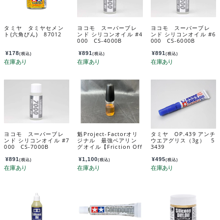
タミヤ タミヤセメン
ヨコモ スーパーブレ
ヨコモ スーパーブレ
ト(六角びん) 87012
ンド シリコンオイル #4
ンド シリコンオイル #6
000 CS-4000B
000 CS-6000B
¥
178
¥
891
¥
891
(税込)
(税込)
(税込)
ヨコモ スーパーブレ
魁Project-Factorオリ
タミヤ OP.439 アンチ
ンド シリコンオイル #7
ジナル 最強ベアリン
ウエアグリス（3g） 5
000 CS-7000B
グオイル【Friction Off
3439
Type-F】 BO-FF
¥
891
¥
1,100
¥
495
(税込)
(税込)
(税込)