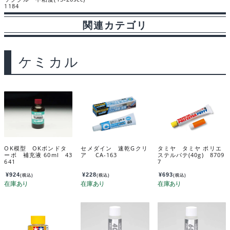
1184
関連カテゴリ
ケミカル
OK模型 OKボンドタ
セメダイン 速乾Gクリ
タミヤ タミヤ ポリエ
ーボ 補充液 60ml 43
ア CA-163
ステルパテ(40g) 8709
641
7
¥
924
¥
228
¥
693
(税込)
(税込)
(税込)