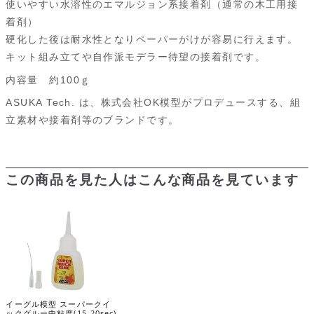
使いやすい水溶性のエマルジョン系接着剤（通常の木工用接
e
e
e
d
s
n
i
着剤）
硬化した後は耐水性となりペーパーがけが容易に行えます。
b
s
i
a
t
l
キット組み立てや自作派モデラー待望の接着剤です。
o
k
t
g
内容量 約100ｇ
o
y
e
ASUKA Tech. は、株式会社OK模型がプロデュースする、組
k
立素材や接着剤等のブランドです。
この商品を見た人はこんな商品を見ています
イーグル模型 スーパークイ
ックグルー中粘度(15-20sec)