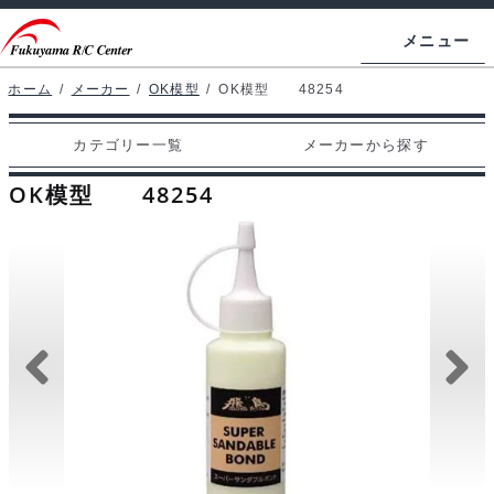
ナ
コ
メニュー
ビ
ン
ゲ
テ
ホーム
/
メーカー
/
OK模型
/
OK模型 48254
ホームページ
ー
ン
カテゴリー一覧
メーカーから探す
シ
ツ
マイアカウント
ョ
へ
OK模型 48254
カート
ン
ス
へ
キ
支払い
ス
ッ
キ
プ
カテゴリー一覧
ッ
プ
メーカーから探す
お問い合わせ
ブログ