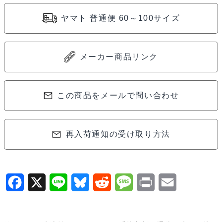
ヤマト 普通便 60～100サイズ
メーカー商品リンク
この商品をメールで問い合わせ
再入荷通知の受け取り方法
F
X
L
B
R
M
P
E
a
i
l
e
e
r
m
c
n
u
d
s
i
a