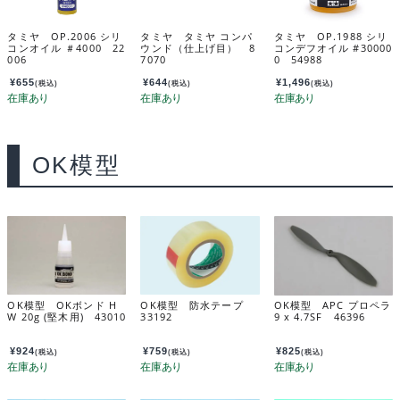
タミヤ OP.2006 シリ
タミヤ タミヤ コンパ
タミヤ OP.1988 シリ
コンオイル ＃4000 22
ウンド（仕上げ目） 8
コンデフオイル #30000
006
7070
0 54988
¥
655
¥
644
¥
1,496
(税込)
(税込)
(税込)
OK模型
OK模型 OKボンド H
OK模型 防水テープ
OK模型 APC プロペラ
W 20g (堅木用) 43010
33192
9 x 4.7SF 46396
¥
924
¥
759
¥
825
(税込)
(税込)
(税込)