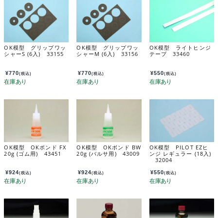
OK模型 グリップワッ
OK模型 グリップワッ
OK模型 ライトヒンジ
シャーS (6入) 33155
シャーM (6入) 33156
テープ 33460
¥
770
¥
770
¥
550
(税込)
(税込)
(税込)
OK模型 OKボンド FX
OK模型 OKボンド BW
OK模型 PILOT EZヒ
20g (ゴム用) 43451
20g (バルサ用) 43009
ンジ レギュラー (18入)
32004
¥
924
¥
924
¥
550
(税込)
(税込)
(税込)