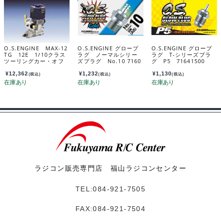
O.S.ENGINE MAX-12
O.S.ENGINE グロープ
O.S.ENGINE グロープ
TG 12E 1/10クラス
ラグ ノーマルシリー
ラグ T-シリーズプラ
ツーリングカー・オフ
ズプラグ No.10 7160
グ P5 71641500
ロード用エンジン 113
5100
82
¥
12,362
¥
1,232
¥
1,130
(税込)
(税込)
(税込)
ラジコン販売専門店 福山ラジコンセンター
TEL:084-921-7505
FAX:084-921-7504