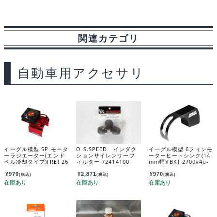
c
n
u
d
s
i
a
e
e
e
d
s
n
i
関連カテゴリ
b
s
i
a
t
l
o
k
t
g
自動車用アクセサリ
o
y
e
k
イーグル模型 SP モータ
O.S.SPEED インダク
イーグル模型 6フィンモ
ーラジエーター(エンド
ションサイレンサーフ
ーターヒートシンク(14
ベル冷却タイプ)[RE] 26
ィルター 72414100
mm幅)[BK] 2700v4u-
35-re
bk
¥
970
¥
2,871
¥
970
(税込)
(税込)
(税込)