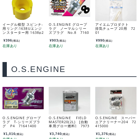
イーグル模型 スピンナ-
O.S.ENGINE グロープ
アイエムプロダクト
用リング:1638Uエンジ
ラグ ノーマルシリー
排気チューブ 20用 72
ンスターター用 1638p2
ズプラグ No.8 7160
01
8001
¥
396
¥
903
¥
990
(税込)
(税込)
(税込)
O.S.ENGINE
O.S.ENGINE グロープ
O.S.ENGINE FIELD
O.S.ENGINE スーパー
ラグ T-シリーズプラ
MASTER20(2L) [自動
エアクリーナー204 72
グ P4 71641400
車用グロー燃料] 7973
415000
2240
¥
1,016
¥
3,740
¥
1,376
(税込)
(税込)
(税込)