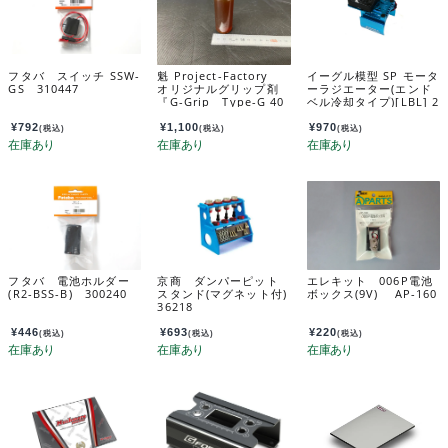
フタバ スイッチ SSW-
魁 Project-Factory
イーグル模型 SP モータ
GS 310447
オリジナルグリップ剤
ーラジエーター(エンド
『G-Grip Type-G 40
ベル冷却タイプ)[LBL] 2
g入り』（ゴムタイヤ
635-lbl
用）※塗布用缶別売り/
¥
792
¥
1,100
¥
970
(税込)
(税込)
(税込)
原液のみ SO-GR
フタバ 電池ホルダー
京商 ダンパーピット
エレキット 006P電池
(R2-BSS-B) 300240
スタンド(マグネット付)
ボックス(9V) AP-160
36218
¥
446
¥
693
¥
220
(税込)
(税込)
(税込)