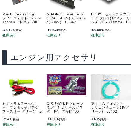
Muchmore racing
G-FORCE Maintenan
HUDY セットアップボ
ライトウェイトFactory
ce Stand +S (OFF-Roa
ード グレイ(1/10ツーリ
Teamセットアップボー
d,Black) G0342
ング 289x393mm) 10
ドV4 1/10・1/12用
8301
(320×420) MR-LBSF
¥
4,106
¥
4,620
¥
5,500
(税込)
(税込)
(税込)
V4
エンジン用アクセサリ
セントラルアールシ
O.S.ENGINE グロープ
アイエムプロダクト
ー ワンタッチプラグ
ラグ T-シリーズプラ
シリコンチューブSP(グ
ブースター グリーン S
グ P4 71641400
リーン) 63102
R521
¥
941
¥
1,016
¥
495
(税込)
(税込)
(税込)