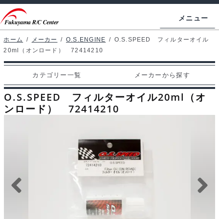
ナ
コ
メニュー
ビ
ン
ゲ
テ
ホーム
/
メーカー
/
O.S.ENGINE
/
O.S.SPEED フィルターオイル
ホームページ
20ml（オンロード） 72414210
ー
ン
シ
ツ
マイアカウント
カテゴリー一覧
メーカーから探す
ョ
へ
カート
ン
ス
O.S.SPEED フィルターオイル20ml（オ
へ
キ
ンロード） 72414210
支払い
ス
ッ
キ
プ
カテゴリー一覧
ッ
プ
メーカーから探す
お問い合わせ
ブログ