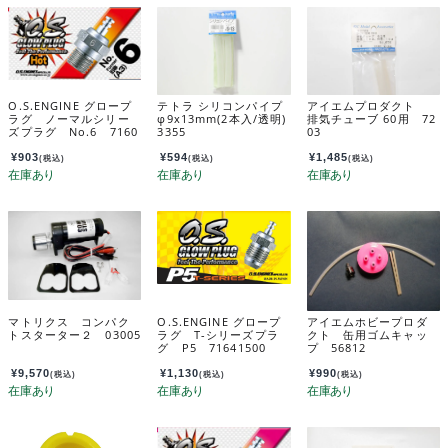
O.S.ENGINE グロープ
テトラ シリコンパイプ
アイエムプロダクト
ラグ ノーマルシリー
φ9x13mm(2本入/透明)
排気チューブ 60用 72
ズプラグ No.6 7160
3355
03
5300
¥
903
¥
594
¥
1,485
(税込)
(税込)
(税込)
マトリクス コンパク
O.S.ENGINE グロープ
アイエムホビープロダ
トスターター２ 03005
ラグ T-シリーズプラ
クト 缶用ゴムキャッ
グ P5 71641500
プ 56812
¥
9,570
¥
1,130
¥
990
(税込)
(税込)
(税込)