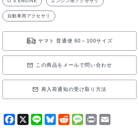
O.S.ENGINE
エンジン用アクセサリ
オ
イ
自動車用アクセサリ
ル
20ml（オ
ン
ヤマト 普通便 60～100サイズ
ロ
ー
ド）
この商品をメールで問い合わせ
72414210
個
再入荷通知の受け取り方法
F
X
L
B
R
M
P
E
a
i
l
e
e
r
m