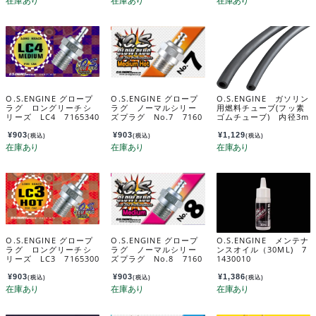
O.S.ENGINE グロープ
O.S.ENGINE グロープ
O.S.ENGINE ガソリン
ラグ ロングリーチシ
ラグ ノーマルシリー
用燃料チューブ(フッ素
リーズ LC4 7165340
ズプラグ No.7 7160
ゴムチューブ) 内径3m
0
7100
m×外径5mm 長さ500m
m 28382200
¥
903
¥
903
¥
1,129
(税込)
(税込)
(税込)
O.S.ENGINE グロープ
O.S.ENGINE グロープ
O.S.ENGINE メンテナ
ラグ ロングリーチシ
ラグ ノーマルシリー
ンスオイル（30ML) 7
リーズ LC3 7165300
ズプラグ No.8 7160
1430010
0
8001
¥
903
¥
903
¥
1,386
(税込)
(税込)
(税込)