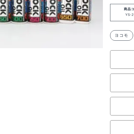
モ
ス
商品
YS-2
ー
パ
ー
ヨコモ
ブ
レ
ン
ド
シ
ョ
ッ
ク
オ
イ
ル