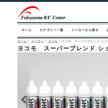
ナ
コ
ビ
ン
ゲ
テ
ー
ン
ホーム
カテゴリー一覧
メーカーから探す
シ
ツ
ョ
へ
ホーム
/
メーカー
/
ヨコモ
/
ヨコモ スーパーブレンド ショックオ
ヨコモ スーパーブレンド ショック
ン
ス
へ
キ
ス
ッ
キ
プ
ッ
プ