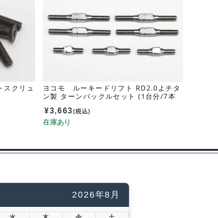
ットスクリュ
ヨコモ ルーキードリフト RD2.0よチタ
ン製 ターンバックルセット (1台分/7本
入) RD-TBS20
¥
3,663
(税込)
2026年8月
水
木
金
土