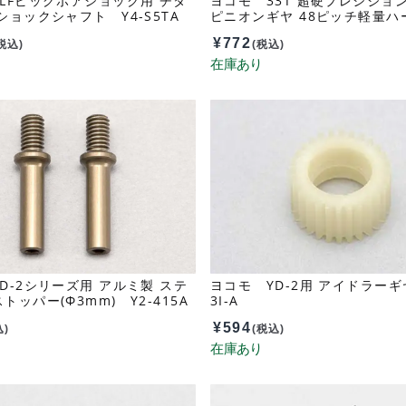
LFビッグボアショック用 チタ
ヨコモ 33T 超硬プレシジョ
ショックシャフト Y4-S5TA
ピニオンギヤ 48ピッチ軽量ハ
ト PG-4833A
¥
772
税込)
(税込)
D-2シリーズ用 アルミ製 ステ
ヨコモ YD-2用 アイドラーギヤ
トッパー(Φ3mm) Y2-415A
3I-A
¥
594
込)
(税込)