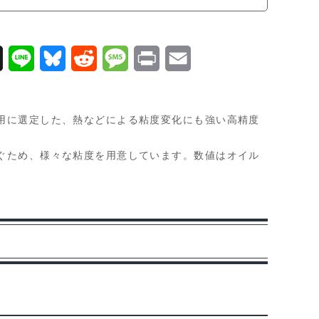
X
L
B
R
M
P
E
i
l
e
e
r
m
n
u
d
s
i
a
用に選定した、熱などによる粘度変化にも強い高精度
e
e
d
s
n
i
ぐため、様々な粘度を用意しています。数値はオイル
s
i
a
t
l
k
t
g
y
e