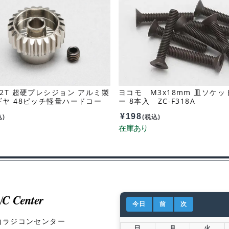
2T 超硬プレシジョン アルミ製
ヨコモ M3x18mm 皿ソケ
ヤ 48ピッチ軽量ハードコー
ー 8本入 ZC-F318A
822A
¥
198
込)
(税込)
今日
前
次
山ラジコンセンター
日
月
火