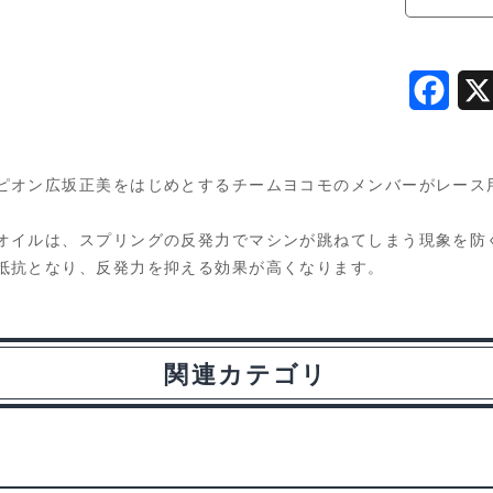
#250
35cc
YS-
F
250B
個
a
c
ピオン広坂正美をはじめとするチームヨコモのメンバーがレース
e
オイルは、スプリングの反発力でマシンが跳ねてしまう現象を防
b
抵抗となり、反発力を抑える効果が高くなります。
o
o
関連カテゴリ
k