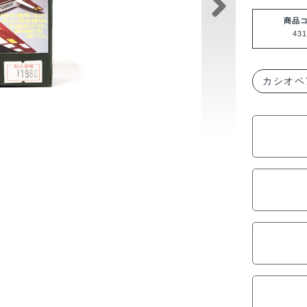
商品
431
カシオペ