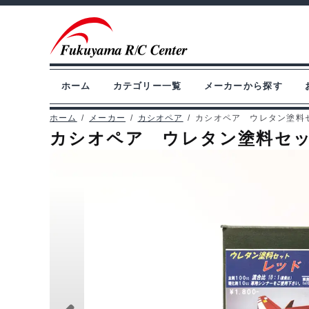
ナ
コ
ビ
ン
ゲ
テ
ー
ン
ホーム
カテゴリー一覧
メーカーから探す
シ
ツ
ョ
へ
ホーム
/
メーカー
/
カシオペア
/
カシオペア ウレタン塗料セッ
カシオペア ウレタン塗料セット 
ン
ス
へ
キ
ス
ッ
キ
プ
ッ
プ