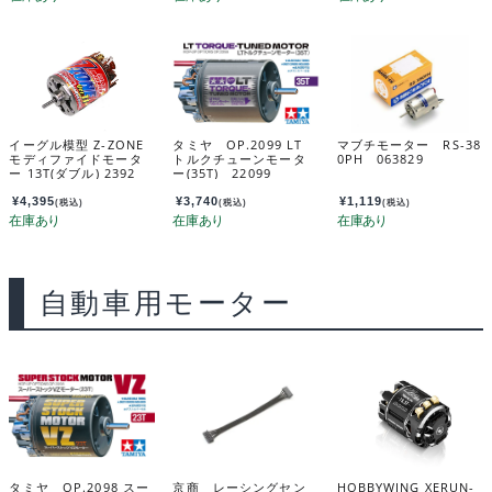
イーグル模型 Z-ZONE
タミヤ OP.2099 LT
マブチモーター RS-38
モディファイドモータ
トルクチューンモータ
0PH 063829
ー 13T(ダブル) 2392
ー(35T) 22099
¥
4,395
¥
3,740
¥
1,119
(税込)
(税込)
(税込)
自動車用モーター
タミヤ OP.2098 スー
京商 レーシングセン
HOBBYWING XERUN-