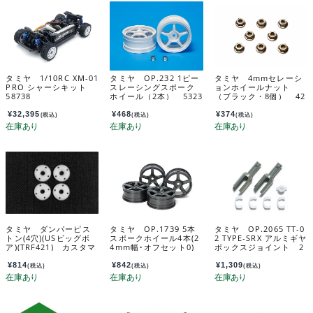
タミヤ 1/10RC XM-01
タミヤ OP.232 1ピー
タミヤ 4mmセレーシ
PRO シャーシキット
スレーシングスポーク
ョンホイールナット
58738
ホイール（2本） 5323
（ブラック・8個） 42
2
282
¥
32,395
¥
468
¥
374
(税込)
(税込)
(税込)
タミヤ ダンパーピス
タミヤ OP.1739 5本
タミヤ OP.2065 TT-0
トン(4穴)(USビッグボ
スポークホイール4本(2
2 TYPE-SRX アルミギヤ
ア)(TRF421) カスタマ
4mm幅･オフセット0)
ボックスジョイント 2
ーサービスパーツ 198
(強化タイプ) 54739
2065
03497-000
¥
814
¥
842
¥
1,309
(税込)
(税込)
(税込)