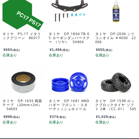
タミヤ PS-17 メタリ
タミヤ OP.1804 TB-0
タミヤ OP.2006 シリ
ックグリーン 86017
5 カーボンダンパーステ
コンオイル ＃4000 22
ー （リヤ） 54804
006
¥
693
¥
1,496
¥
655
(税込)
(税込)
(税込)
タミヤ OP.1693 両面
タミヤ OP.1681 4WD
タミヤ OP.1598 ロッ
テープ （20mm×2m）
バギー フロント・スタ
クブロックタイヤ ソフ
54693
ーディッシュホイール
ト 2本 （CC-01） 545
（ブルー） 54681
98
¥
898
¥
374
¥
1,029
(税込)
(税込)
(税込)