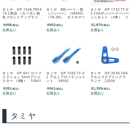
タミヤ OP.1568 TRF4
タミヤ BBパーツ：黒
タミヤ OP.1753 TT-0
18 C部品 （カーボン強
（バンパー）（58693）
2 CVAダンパースーパー
化フロントアップライ
（TA-08） カスタマー
ミニセット （4本） 5
ト） 54568
サービスパーツ 19006
4753
975-000
¥
468
¥
902
¥
1,870
(税込)
(税込)
(税込)
タミヤ OP.601 ローフ
タミヤ OP.1502 TT-0
タミヤ OP.2034 TD4
リクション 5mmアジャ
2 アルミプロペラジョイ
アルミステアリングク
スター （8個） 53601
ント 54502
ランク 22034
¥
281
¥
561
¥
1,309
(税込)
(税込)
(税込)
タミヤ