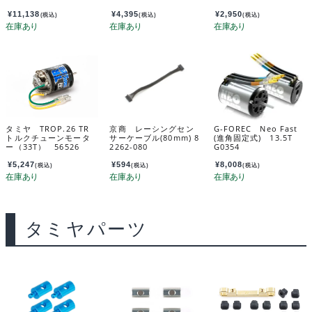
5T【1/10, 1/12用】 3
0408009
¥
11,138
¥
4,395
¥
2,950
(税込)
(税込)
(税込)
タミヤ TROP.26 TR
京商 レーシングセン
G-FOREC Neo Fast
トルクチューンモータ
サーケーブル(80mm) 8
(進角固定式) 13.5T
ー（33T） 56526
2262-080
G0354
¥
5,247
¥
594
¥
8,008
(税込)
(税込)
(税込)
タミヤパーツ