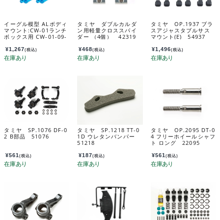
イーグル模型 ALボディ
タミヤ ダブルカルダ
タミヤ OP.1937 ブラ
マウント:CW-01ランチ
ン用軽量クロススパイ
スアジャスタブルサス
ボックス用 CW-01-09-
ダー （4個） 42319
マウント(E) 54937
LBOX
¥
1,267
¥
468
¥
1,496
(税込)
(税込)
(税込)
タミヤ SP.1076 DF-0
タミヤ SP.1218 TT-0
タミヤ OP.2095 DT-0
2 B部品 51076
1D ウレタンバンパー
4 フリーホイールシャフ
51218
ト ロング 22095
¥
561
¥
187
¥
561
(税込)
(税込)
(税込)