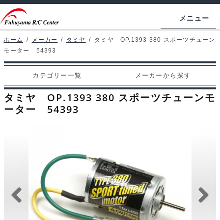
ナ
コ
メニュー
ビ
ン
ゲ
テ
ホーム
/
メーカー
/
タミヤ
/
タミヤ OP.1393 380 スポーツチューン
ホームページ
モーター 54393
ー
ン
シ
ツ
マイアカウント
カテゴリー一覧
メーカーから探す
ョ
へ
カート
ン
ス
タミヤ OP.1393 380 スポーツチューンモ
へ
キ
ーター 54393
支払い
ス
ッ
キ
プ
カテゴリー一覧
ッ
プ
メーカーから探す
お問い合わせ
ブログ