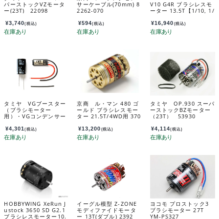
パーストックVZモータ
サーケーブル(70mm) 8
V10 G4R ブラシレスモ
ー(23T) 22098
2262-070
ーター 13.5T【1/10, 1/
12用】 30401746
¥
3,740
¥
594
¥
16,940
(税込)
(税込)
(税込)
タミヤ VGブースター
京商 ル・マン 480 ゴ
タミヤ OP.930 スーパ
（ブラシモーター
ールド ブラシレスモー
ーストックBZモーター
用）・VGコンデンサー
ター 21.5T/4WD用 370
（23T） 53930
（ESC用） 42299
35
¥
4,301
¥
13,200
¥
4,114
(税込)
(税込)
(税込)
HOBBYWING XeRun J
イーグル模型 Z-ZONE
ヨコモ プロストック3
ustock 3650 SD G2.1
モディファイドモータ
ブラシモーター 27T
ブラシレスモーター10.
ー 13T(ダブル) 2392
YM-PS327