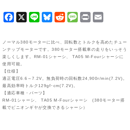
F
X
L
B
R
M
P
E
a
i
l
e
e
r
m
c
n
u
d
s
i
a
ノーマル380モーターに比べ、回転数とトルクを高めたチュー
e
e
e
d
s
n
i
ンナップモーターです。380モーター搭載車の走りをいっそう
楽しくします。RM-01シャーシ、 TA05 M-Fourシャーシに
b
s
i
a
t
l
使用可能。
o
k
t
g
【仕様】
適正電圧6.6～7.2V。無負荷時の回転数24,900r/min(7.2V)。
o
y
e
最高効率時トルク129gf･cm(7.2V)。
k
【適応車種・パーツ】
RM-01シャーシ、 TA05 M-Fourシャーシ (380モーター搭
載でピニオンギヤが交換できるシャーシ）