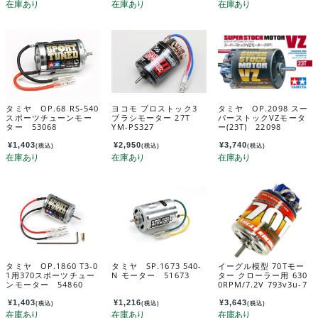
タミヤ OP.68 RS-540
ヨコモ プロストック3
タミヤ OP.2098 スー
スポーツチューンモー
ブラシモーター 27T
パーストックVZモータ
ター 53068
YM-PS327
ー(23T) 22098
¥
1,403
¥
2,950
¥
3,740
(税込)
(税込)
(税込)
タミヤ OP.1860 T3-0
タミヤ SP.1673 540-
イーグル模型 70Tモー
1用370スポーツチュー
N モーター 51673
ター クローラー用 630
ンモーター 54860
0RPM/7.2V 793v3u-7
0
¥
1,403
¥
1,216
¥
3,643
(税込)
(税込)
(税込)