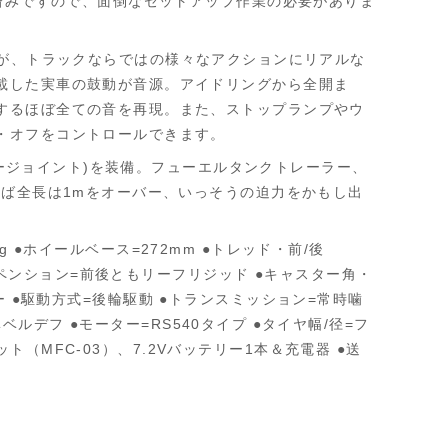
グ済みですので、面倒なセットアップ作業の必要がありま
が、トラックならではの様々なアクションにリアルな
載した実車の鼓動が音源。アイドリングから全開ま
するほぼ全ての音を再現。また、ストップランプやウ
・オフをコントロールできます。
ラージョイント)を装備。フューエルタンクトレーラー、
れば全長は1mをオーバー、いっそうの迫力をかもし出
g ●ホイールベース=272mm ●トレッド・前/後
スペンション=前後ともリーフリジッド ●キャスター角・
パー ●駆動方式=後輪駆動 ●トランスミッション=常時噛
3ベベルデフ ●モーター=RS540タイプ ●タイヤ幅/径=フ
ト（MFC-03）、7.2Vバッテリー1本＆充電器 ●送