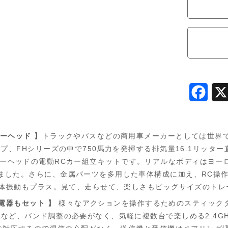
F
a
c
ーヘッド 】
トラックやバスなどの商用車メーカーとしては世界
e
プ、FHシリーズの中で750馬力を発揮する排気量16.1リッタ
2 トレーラーヘッドの電動RCカー組立キットです。リアルなボディは
b
ました。さらに、金属パーツを多用した車体構成に加え、RC操
o
車体振動もプラス。見て、走らせて、楽しさもビッグサイズのト
o
充電器もセット 】
様々なアクションを操作するためのスティックタ
など、バンド調整の必要がなく、気軽に複数台で楽しめる2.4GH
k