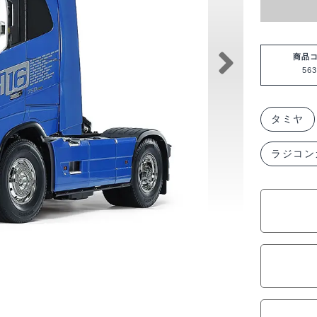
商品
563
タミヤ
ラジコン