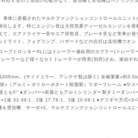
１で対応するので混信の心配がなく、送信機と受信機はペアリン
】
車体に搭載されたマルチファンクションコントロールユニット
演出します。特にエンジン音は大排気量ディーゼルエンジンを搭
えて、エアドライヤー音やエア排気音、ブレーキ音など実車が発
ッドライト、フォグランプ、ハザードなどの点灯は送信機でオン
 グローブトロッターXLにはトレーラー連結用のカプラー(トレー
レーラーなど様々なセミトレーラーが用意(別売)され、連結す
高309mm。(サイドミラー、アンテナ類は除く) 全備重量=約3.5k
ーシ形状=（アルミ＋ポリカーボネート樹脂製）ラダーフレーム ●サ
ー角=前後とも0° ●ダンパー=前後ともアルミシリンダー製ダミーダン
2.49:1、2速 17.76:1、3速 10.66:1 ●デフギヤ方式=
h送信機＆受信機 サーボ×2、マルチファンクションコントロールユニッ