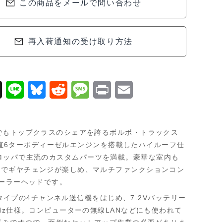
この商品をメールで問い合わせ
再入荷通知の受け取り方法
X
L
B
R
M
P
E
i
l
e
e
r
m
n
u
d
s
i
a
でもトップクラスのシェアを誇るボルボ・トラックス
e
e
d
s
n
i
ー直6ターボディーゼルエンジンを搭載したハイルーフ仕
ヨーロッパで主流のカスタムパーツを満載。豪華な室内も
s
i
a
t
l
作でギヤチェンジが楽しめ、マルチファンクションコン
k
t
g
レーラーヘッドです。
y
e
イプの4チャンネル送信機をはじめ、7.2Vバッテリー
z仕様。コンピューターの無線LANなどにも使われて