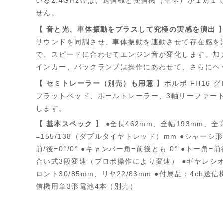
いる2.4GHz帯は、送信機と受信機（車体）が１対
せん。
【 音と光、車体振動をプラスして究極の実感を演出 
サウンドを同調させ、車体振動を連動させて存在感を
で、スピードに合わせてエンジン音が変化します。加
インカー、バックランプは操作にあわせて、さらにヘ
【 セミトレーラー（別売）も用意 】
ボルボ FH16
フラットベッド、ポールトレーラー、3軸リーファート
します。
【 基本スペック 】
●全長462mm、全幅193mm、全
=155/138（ダブルタイヤトレッド）mm ●シャ
前/後=0°/0° ●キャンバー角=前後とも 0° ●ト
合い式3段変速（プロポ操作により変速） ●ギヤレシオ=1速 3
ロント30/85mm、リヤ22/83mm ●付属品：4c
信機用単3形電池4本（別売）