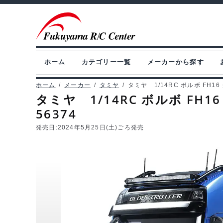
ナ
コ
ビ
ン
ゲ
テ
ー
ン
ホーム
カテゴリー一覧
メーカーから探す
シ
ツ
ョ
へ
ホーム
/
メーカー
/
タミヤ
/
タミヤ 1/14RC ボルボ FH1
タミヤ 1/14RC ボルボ FH
ン
ス
56374
へ
キ
ス
ッ
発売日:
2024年5月25日(土)ごろ発売
キ
プ
ッ
プ