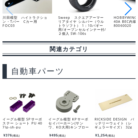
川田模型 ハイトラクショ
Sweep スクエアアーマー
HOBBYWING
ン・Tバー Cカー用
リアタイヤ シルバー（ウル
40A BEC内蔵 
FOC03
トラソフト） 1：10バギー
80060020
用/オープンセルインナー付/
２個入 SW-106s
関連カテゴリ
自動車パーツ
イーグル模型 SPサーボ
イーグル模型 KPサーボ
RICKSIDE DESIGN バ
ステー ショート PU 40
セイバーホーン(サン
ッテリーウェイト（レ
7lp-sh-pu
ワ、KO大用)キンブロー
ギュラーサイズ） 32g
製 172
136x46x0.6mm KOS
04231
¥
376
¥
495
¥
1,254
(税込)
(税込)
(税込)