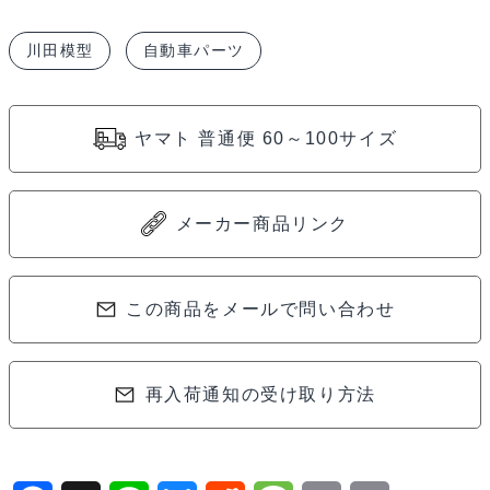
テ
川田模型
自動車パーツ
ア
リ
ン
ヤマト 普通便 60～100サイズ
グ・
リ
ン
メーカー商品リンク
ケ
ー
ジ
この商品をメールで問い合わせ
セ
ッ
再入荷通知の受け取り方法
ト
C
カ
ー