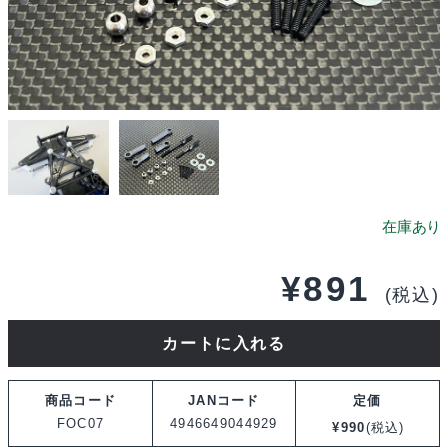
¥
891
(税込)
川
カートに入れる
田
模
商品コード
JANコード
定価
型
FOC07
4946649044929
¥
990
(税込)
ス