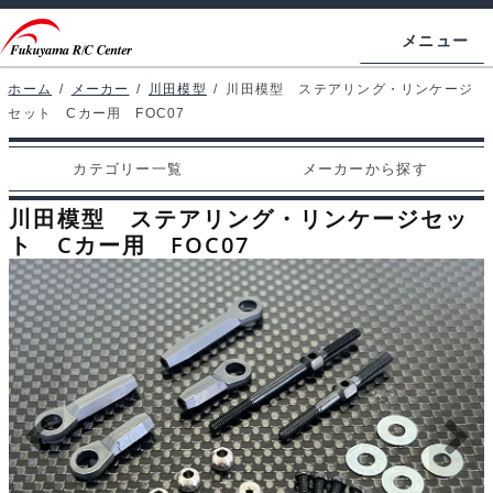
ナ
コ
メニュー
ビ
ン
ゲ
テ
ホーム
/
メーカー
/
川田模型
/
川田模型 ステアリング・リンケージ
ホームページ
セット Cカー用 FOC07
ー
ン
シ
ツ
マイアカウント
カテゴリー一覧
メーカーから探す
ョ
へ
カート
ン
ス
川田模型 ステアリング・リンケージセッ
へ
キ
ト Cカー用 FOC07
支払い
ス
ッ
キ
プ
カテゴリー一覧
ッ
プ
メーカーから探す
お問い合わせ
ブログ