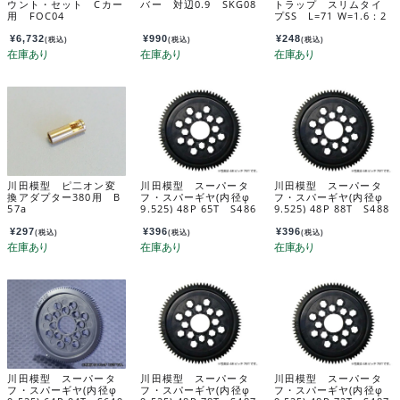
ウント・セット Cカー
バー 対辺0.9 SKG08
トラップ スリムタイ
用 FOC04
プSS L=71 W=1.6：2
0本入 SK30SS
¥
6,732
¥
990
¥
248
(税込)
(税込)
(税込)
川田模型 ピ二オン変
川田模型 スーパータ
川田模型 スーパータ
換アダプター380用 B
フ・スパーギヤ(内径φ
フ・スパーギヤ(内径φ
57a
9.525) 48P 65T S486
9.525) 48P 88T S488
5T
8T
¥
297
¥
396
¥
396
(税込)
(税込)
(税込)
川田模型 スーパータ
川田模型 スーパータ
川田模型 スーパータ
フ・スパーギヤ(内径φ
フ・スパーギヤ(内径φ
フ・スパーギヤ(内径φ