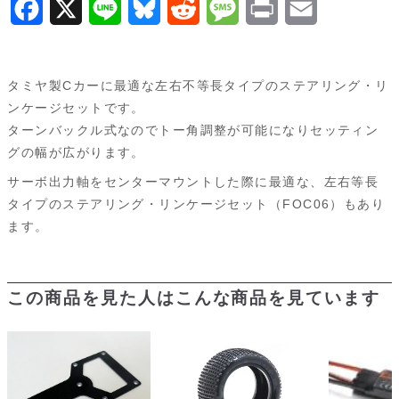
F
X
L
B
R
M
P
E
用
a
i
l
e
e
r
m
FOC07
個
c
n
u
d
s
i
a
タミヤ製Cカーに最適な左右不等長タイプのステアリング・リ
e
e
e
d
s
n
i
ンケージセットです。
ターンバックル式なのでトー角調整が可能になりセッティン
b
s
i
a
t
l
グの幅が広がります。
o
k
t
g
サーボ出力軸をセンターマウントした際に最適な、左右等長
o
y
e
タイプのステアリング・リンケージセット（
FOC06
）もあり
ます。
k
この商品を見た人はこんな商品を見ています