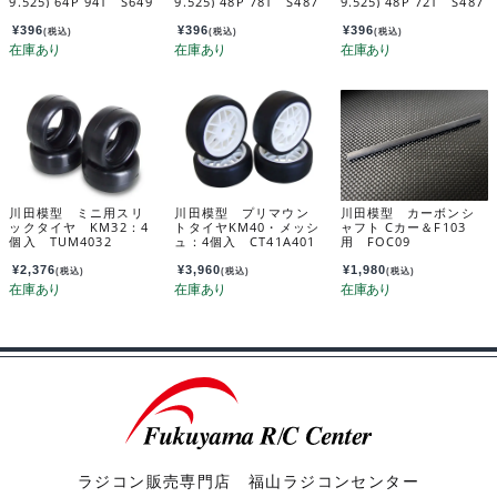
9.525) 64P 94T S649
9.525) 48P 78T S487
9.525) 48P 72T S487
4T
8T
2T
¥
396
¥
396
¥
396
(税込)
(税込)
(税込)
川田模型 ミニ用スリ
川田模型 プリマウン
川田模型 カーボンシ
ックタイヤ KM32：4
トタイヤKM40・メッシ
ャフト Cカー＆F103
個入 TUM4032
ュ：4個入 CT41A401
用 FOC09
¥
2,376
¥
3,960
¥
1,980
(税込)
(税込)
(税込)
ラジコン販売専門店 福山ラジコンセンター