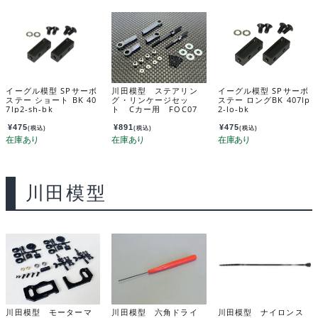
イーグル模型 SPサーボ
川田模型 ステアリン
イーグル模型 SPサーボ
ステー ショート BK 40
グ・リンケージセッ
ステー ロングBK 407lp
7lp2-sh-bk
ト Cカー用 FOC07
2-lo-bk
¥
475
¥
891
¥
475
(税込)
(税込)
(税込)
川田模型
川田模型 モーターマ
川田模型 六角ドライ
川田模型 ナイロンス