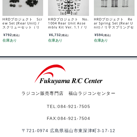
HRDプロジェクト Scr
HRDプロジェクト No.
HRDプロジェクト Re
ew Set (Rear Unit) /
1004 Rear Unit Asse
ar Spring Set (Rear U
スクリューセット（リ
mbly Kit Ver. 1.1 / リ
nit) / リヤスプリングセ
ヤユニット） MRD-02
ヤユニット アッセンブ
ット（リヤユニット）
9
リーキット Ver. 1.1 1
MRD-027
¥
792
¥
6,732
¥
594
(税込)
(税込)
(税込)
004
ラジコン販売専門店 福山ラジコンセンター
TEL:084-921-7505
FAX:084-921-7504
〒721-0974 広島県福山市東深津町3-17-12