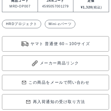
商品コード
JANコード
定価
ジ
MRD-OP007
4595057001279
¥
1,320
(税込)
ェ
ク
HRDプロジェクト
Mini-zパーツ
ト
Turnbuckle
Set
ヤマト 普通便 60～100サイズ
–
Normal
Width
メーカー商品リンク
/
タ
ー
この商品をメールで問い合わせ
ン
バ
再入荷通知の受け取り方法
ッ
ク