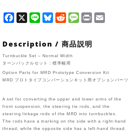
ル
セ
F
X
L
B
R
M
P
E
ッ
a
i
l
e
e
r
m
ト：
標
c
n
u
d
s
i
a
Description / 商品説明
準
e
e
e
d
s
n
i
幅
Turnbuckle Set – Normal Width
b
s
i
a
t
l
ターンバックルセット：標準幅用
用
o
k
t
g
MRD-
Option Parts for MRD Prototype Conversion Kit
OP007
MRD プロトタイプコンバーションキット用オプションパーツ
o
y
e
個
k
A set for converting the upper and lower arms of the
front suspension, the steering tie rods, and the
steering linkage rods of the MRD into turnbuckles.
The rods have a marking on the side with a right-hand
thread, while the opposite side has a left-hand thread.