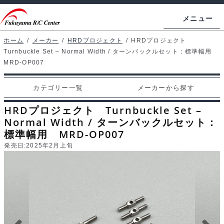
ナ
コ
メニュー
ビ
ン
ゲ
テ
ホーム
/
メーカー
/
HRDプロジェクト
/
HRDプロジェクト
ホームページ
Turnbuckle Set – Normal Width / ターンバックルセット：標準幅用
ー
ン
MRD-OP007
シ
ツ
マイアカウント
ョ
へ
カテゴリー一覧
メーカーから探す
カート
ン
ス
HRDプロジェクト Turnbuckle Set –
へ
キ
支払い
Normal Width / ターンバックルセット：
ス
ッ
標準幅用 MRD-OP007
キ
プ
カテゴリー一覧
発売日:
2025年2月上旬
ッ
プ
メーカーから探す
お問い合わせ
ブログ