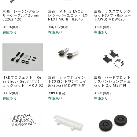
京商 レーシングセン
京商 MINI-Z EVO2
京商 サススプリング
サーケーブル(120mm)
レシーバーユニット EX-
セット(ソフト&ショー
82262-120
NEXT MC-8 82045
トAWD) MDW025
¥
594
¥
4,752
¥
891
(税込)
(税込)
(税込)
HRDプロジェクト Re
京商 カップジョイン
京商 ハードフロント
ar Shock Set / リヤシ
ト(フロントワンウェイ
サスペンションアーム
ョックセット MRD-02
用/2pcs) MDW017-01
セット 2.0 MZ719H
2
¥
792
¥
891
¥
891
(税込)
(税込)
(税込)