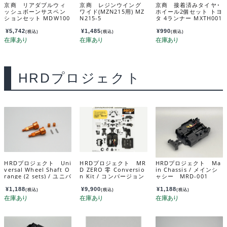
京商 リアダブルウィ
京商 レジンウイング
京商 接着済みタイヤ･
ッシュボーンサスペン
ワイド(MZN215用) MZ
ホイール2個セット トヨ
ションセット MDW100
N215-5
タ 4ランナー MXTH001
¥
5,742
¥
1,485
¥
990
(税込)
(税込)
(税込)
HRDプロジェクト
HRDプロジェクト Uni
HRDプロジェクト MR
HRDプロジェクト Ma
versal Wheel Shaft O
D ZERO 零 Conversio
in Chassis / メインシ
range (2 sets) / ユニバ
n Kit / コンバージョン
ャシー MRD-001
ーサルホイールシャフ
キット No.1002
ト オレンジ（2セット）
¥
1,188
¥
9,900
¥
1,188
(税込)
(税込)
(税込)
MRD-OP015