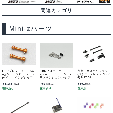
関連カテゴリ
Mini-zパーツ
HRDプロジェクト Swi
HRDプロジェクト Su
京商 サスペンション
ng Shaft S Orange (2
spension Shaft Set /
小物パーツセット(MR-0
pcs) / スイングシャフ
サスペンションシャフ
4) MZ708
ト S オレンジ （2個
トセット MRD-013
入） MRD-OP016-S
¥
1,188
¥
594
¥
891
(税込)
(税込)
(税込)