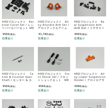
HRDプロジェクト Rec
HRDプロジェクト All
HRDプロジェクト Re
eiver Cover Set / レシ
oy Knuckle Arm Set /
ar Suspension Arm
ーバーカバーセット MR
アロイナックルアーム
(A/B )Set / リヤサスペ
D-002
セット MRD-OP010
ンションアーム（A/B）
セット MRD-019
¥
594
¥
1,782
¥
693
(税込)
(税込)
(税込)
HRDプロジェクト Ce
HRDプロジェクト Fro
HRDプロジェクト All
nter & Counter Gear
nt Shock Set / フロン
oy Lower Suspension
Shaft / センター & カ
トショックセット MR
Holder / アロイロアサ
ウンターギヤシャフ
D-007
スホルダー MRD-OP0
ト MRD-012
11
¥
594
¥
594
¥
990
(税込)
(税込)
(税込)