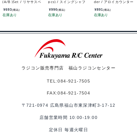
(A/B )Set / リヤサスペ
pcs) / スイングシャフ
der / アロイカウンター
ンションアーム（A/B）
ト M (スチール / 2個)
ギヤホルダー MRD-O
セット MRD-019
MRD-025B-M
P012
¥
693
¥
990
¥
891
(税込)
(税込)
(税込)
ラジコン販売専門店 福山ラジコンセンター
TEL:084-921-7505
FAX:084-921-7504
〒721-0974 広島県福山市東深津町3-17-12
店舗営業時間 10:00-19:00
定休日 毎週火曜日