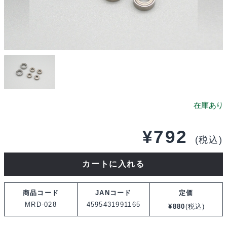
¥
792
(税込)
HRD
カートに入れる
プ
ロ
商品コード
JANコード
定価
ジ
MRD-028
4595431991165
¥
880
(税込)
ェ