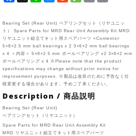
ヤ
a
i
l
e
e
r
m
ユ
ニ
c
n
u
d
s
i
a
Bearing Set (Rear Unit) ベアリングセット（リヤユニッ
ッ
e
e
e
d
s
n
i
ト） Spare Parts for MRD Rear Unit Assembly Kit MRD
ト）
リヤユニット組立てキット用スペアパーツ <Contents>
b
s
i
a
t
l
MRD-
5×8×2.5 mm ball bearings x 2 3×6×2 mm ball bearings
o
k
t
g
028
x 4 ＜内容＞ 5×8×2.5 mm ボールベアリング x2 3×6×2 mm
個
ボールベアリング x 4 ※Please note that the product
o
y
e
specifications may change without prior notice for
k
improvement purposes. ※製品は改良のために予告なく仕
様変更する場合があります。予めご了承ください。
Description / 商品説明
Bearing Set (Rear Unit)
ベアリングセット（リヤユニット）
Spare Parts for MRD Rear Unit Assembly Kit
MRD リヤユニット組立てキット用スペアパーツ