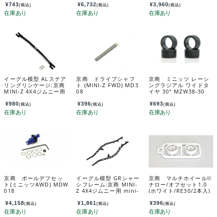
¥
743
¥
6,732
¥
3,960
(税込)
(税込)
(税込)
イーグル模型 ALステア
京商 ドライブシャフ
京商 ミニッツ レーシ
リングリンケージ:京商
ト (MINI-Z FWD) MD3
ングラジアル ワイドタ
MINI-Z 4X4ジムニー用
08
イヤ 30° MZW38-30
mini-z4x4-05u
¥
980
¥
396
¥
693
(税込)
(税込)
(税込)
京商 ボールデフセッ
イーグル模型 GRシャー
京商 マルチホイールII
ト(ミニッツAWD) MDW
シフレーム:京商 MINI-
ナロー/オフセット1.0
018
Z 4X4ジムニー用 mini-
(ホワイト/RE30/2本入)
z4x4-01u2
MZH131W-N1B
¥
4,158
¥
1,861
¥
396
(税込)
(税込)
(税込)