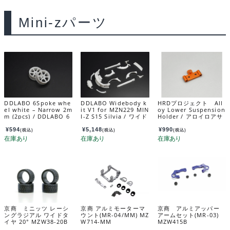
Mini-zパーツ
DDLABO 6Spoke whe
DDLABO Widebody k
HRDプロジェクト All
el white – Narrow 2m
it V1 for MZN229 MIN
oy Lower Suspension
m (2pcs) / DDLABO 6
I-Z S15 Silvia / ワイド
Holder / アロイロアサ
本スポークホイール
ボディキットV1 MZN
スホルダー MRD-OP0
白 ナロー2ｍｍ (2pcs)
229 MINI-Z S15 シルビ
11
¥
594
¥
5,148
¥
990
(税込)
(税込)
(税込)
DDL-WR002W-N2
ア用 DDL-AR002
京商 ミニッツ レーシ
京商 アルミモーターマ
京商 アルミアッパー
ングラジアル ワイドタ
ウント(MR-04/MM) MZ
アームセット(MR-03)
イヤ 20° MZW38-20B
W714-MM
MZW415B