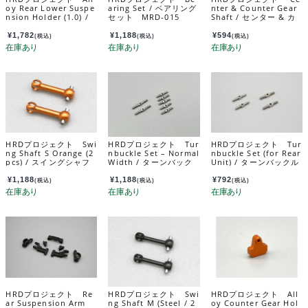
oy Rear Lower Suspe
aring Set / ベアリング
nter & Counter Gear
nsion Holder (1.0) /
セット MRD-015
Shaft / センター & カ
アロイリヤロアサスホ
ウンターギヤシャフ
ルダー (1.0) MRD-OP
ト MRD-012
¥
1,782
¥
1,188
¥
594
(税込)
(税込)
(税込)
022-10
HRDプロジェクト Swi
HRDプロジェクト Tur
HRDプロジェクト Tur
ng Shaft S Orange (2
nbuckle Set – Normal
nbuckle Set (for Rear
pcs) / スイングシャフ
Width / ターンバック
Unit) / ターンバックル
ト S オレンジ （2個
ルセット：標準幅用 M
セット(リヤユニット用)
入） MRD-OP016-S
RD-OP007
MRD-OP023
¥
1,188
¥
1,188
¥
792
(税込)
(税込)
(税込)
HRDプロジェクト Re
HRDプロジェクト Swi
HRDプロジェクト All
ar Suspension Arm
ng Shaft M (Steel / 2
oy Counter Gear Hol