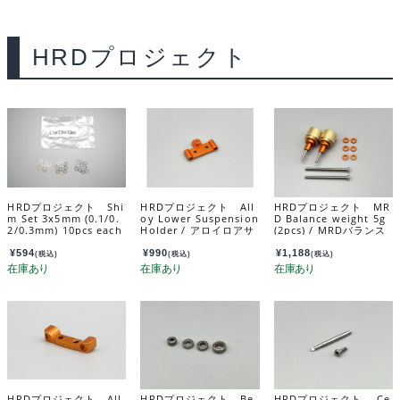
HRDプロジェクト
HRDプロジェクト Shi
HRDプロジェクト All
HRDプロジェクト MR
m Set 3x5mm (0.1/0.
oy Lower Suspension
D Balance weight 5g
2/0.3mm) 10pcs each
Holder / アロイロアサ
(2pcs) / MRDバランス
/ シムセット 3x5mm(0.
スホルダー MRD-OP0
ウェイト 5g （2個入
1/0.2/0.3mm 各10枚入
11
り） MRD-OP002
¥
594
¥
990
¥
1,188
(税込)
(税込)
(税込)
り) MRD-AC001
HRDプロジェクト All
HRDプロジェクト Be
HRDプロジェクト Ce