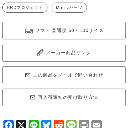
ク
HRDプロジェクト
Mini-zパーツ
ト
Bearing
Set
ヤマト 普通便 60～100サイズ
(Rear
Unit)
/
メーカー商品リンク
ベ
ア
リ
この商品をメールで問い合わせ
ン
グ
再入荷通知の受け取り方法
セ
ッ
ト
（リ
F
X
L
B
R
M
P
E