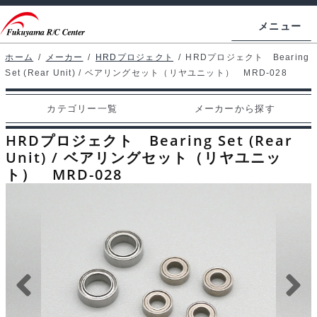
ナ
コ
メニュー
ビ
ン
ゲ
テ
ホーム
/
メーカー
/
HRDプロジェクト
/
HRDプロジェクト Bearing
ホームページ
Set (Rear Unit) / ベアリングセット（リヤユニット） MRD-028
ー
ン
シ
ツ
マイアカウント
カテゴリー一覧
メーカーから探す
ョ
へ
カート
ン
ス
HRDプロジェクト Bearing Set (Rear
へ
キ
Unit) / ベアリングセット（リヤユニッ
支払い
ト） MRD-028
ス
ッ
キ
プ
カテゴリー一覧
ッ
プ
メーカーから探す
お問い合わせ
ブログ