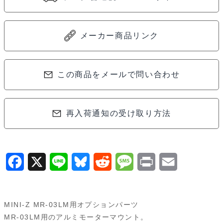
ー
マ
ウ
メーカー商品リンク
ン
ト
(LM)
この商品をメールで問い合わせ
MZW309
個
再入荷通知の受け取り方法
F
X
L
B
R
M
P
E
a
i
l
e
e
r
m
c
n
u
d
s
i
a
MINI-Z MR-03LM用オプションパーツ
e
e
e
d
s
n
i
MR-03LM用のアルミモーターマウント。