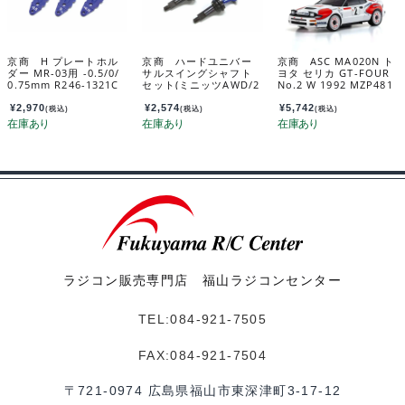
京商 H プレートホル
京商 ハードユニバー
京商 ASC MA020N ト
ダー MR-03用 -0.5/0/
サルスイングシャフト
ヨタ セリカ GT-FOUR
0.75mm R246-1321C
セット(ミニッツAWD/2
No.2 W 1992 MZP481
pcs) MDW009B
CS
¥
2,970
¥
2,574
¥
5,742
(税込)
(税込)
(税込)
ラジコン販売専門店 福山ラジコンセンター
TEL:084-921-7505
FAX:084-921-7504
〒721-0974 広島県福山市東深津町3-17-12