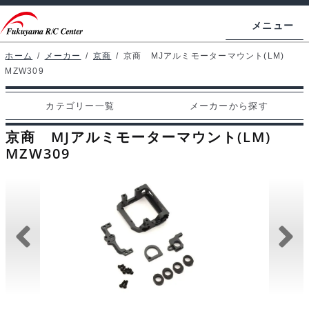
ナ
コ
メニュー
ビ
ン
ゲ
テ
ホーム
/
メーカー
/
京商
/
京商 MJアルミモーターマウント(LM)
ホームページ
MZW309
ー
ン
シ
ツ
マイアカウント
カテゴリー一覧
メーカーから探す
ョ
へ
カート
ン
ス
京商 MJアルミモーターマウント(LM)
へ
キ
MZW309
支払い
ス
ッ
キ
プ
カテゴリー一覧
ッ
プ
メーカーから探す
お問い合わせ
ブログ