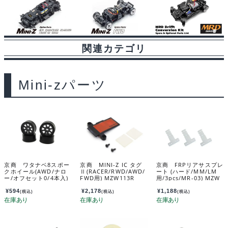
関連カテゴリ
Mini-zパーツ
京商 ワタナベ8スポー
京商 MINI-Z IC タグ
京商 FRPリアサスプレ
クホイール(AWD/ナロ
Ⅱ(RACER/RWD/AWD/
ート (ハード/MM/LM
ー/オフセット0/4本入)
FWD用) MZW113R
用/3pcs/MR-03) MZW
MDH020GM
409H
¥
594
¥
2,178
¥
1,188
(税込)
(税込)
(税込)