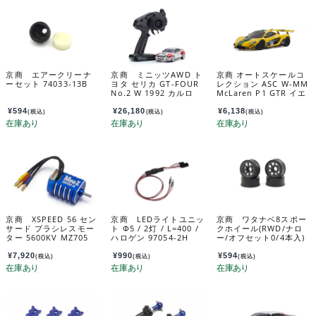
京商 エアークリーナ
京商 ミニッツAWD ト
京商 オートスケールコ
ーセット 74033-13B
ヨタ セリカ GT-FOUR
レクション ASC W-MM
No.2 W 1992 カルロ
McLaren P1 GTR イエ
ス・サインツ 32654CS
ロー/グリーン MZP260
YG
¥
594
¥
26,180
¥
6,138
(税込)
(税込)
(税込)
京商 XSPEED 56 セン
京商 LEDライトユニッ
京商 ワタナベ8スポー
サード ブラシレスモー
ト Φ5 / 2灯 / L=400 /
クホイール(RWD/ナロ
ター 5600KV MZ705
ハロゲン 97054-2H
ー/オフセット0/4本入)
MZH020GM
¥
7,920
¥
990
¥
594
(税込)
(税込)
(税込)