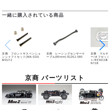
一緒に購入されている商品
京商 フロントサスペンショ
京商 レーシングセンサーケ
京商 マルチホ
ンシャフトセット(MA-020)
ーブル(80mm) 82262-080
ー/オフセット1
MD212
ト/RE30/2本入
N15B
京商 パーツリスト