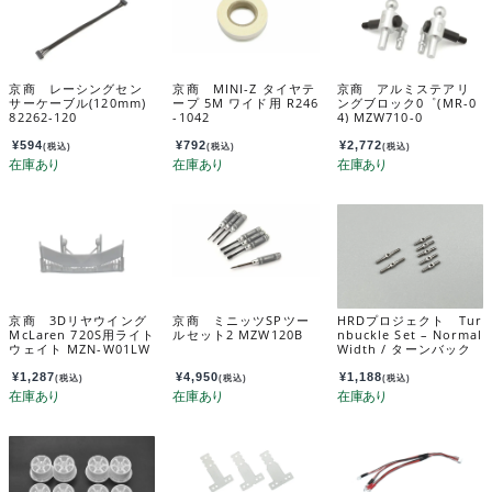
京商 レーシングセン
京商 MINI-Z タイヤテ
京商 アルミステアリ
サーケーブル(120mm)
ープ 5M ワイド用 R246
ングブロック0゜(MR-0
82262-120
-1042
4) MZW710-0
¥
594
¥
792
¥
2,772
(税込)
(税込)
(税込)
京商 3Dリヤウイング
京商 ミニッツSPツー
HRDプロジェクト Tur
McLaren 720S用ライト
ルセット2 MZW120B
nbuckle Set – Normal
ウェイト MZN-W01LW
Width / ターンバック
ルセット：標準幅用 M
RD-OP007
¥
1,287
¥
4,950
¥
1,188
(税込)
(税込)
(税込)