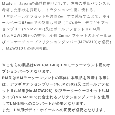
Made in Japanの高精度削りだしで、左右の重量バランスも
b
s
i
a
t
l
考慮した形状を採用し、トラクション性能に優れる。
o
k
t
g
リヤホイールオフセットを片側2mmずつ減らすことで、ホイ
ールベース98mmでの使用も可能（この場合、デフギヤアッ
o
y
e
センブリー(No.MZ302)又はボールデフセットⅡ/LM用
k
(No.MZW308)への交換、片側-2mmオフセットのホイール及
びインナーチューブフリクションダンパー(MZW310)が必要)
。MZW310との併用可能。
※
こちらの製品はRWD(MR-03) LMモーターマウント用のオ
プションパーツとなります。
RM又はMMモーターマウントの車体に本製品を装着する際に
は、デフギヤアッセンブリー(No.MZ302)又はボールデフセ
ットⅡ/LM用(No.MZW308) 及びモーターケースセット/LM
タイプ(No.MZ305)に含まれるフリクションプレートを使用
してLM仕様へのコンバートが必要となります。
また、LM用ボディ・ホイールへの変更が必要となります。