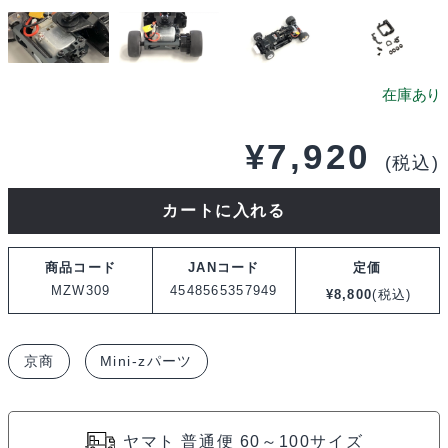
¥
7,920
(税込)
京
カートに入れる
商
MJ
商品コード
JANコード
定価
ア
MZW309
4548565357949
¥
8,800
(税込)
ル
ミ
京商
Mini-zパーツ
モ
ー
タ
ヤマト 普通便 60～100サイズ