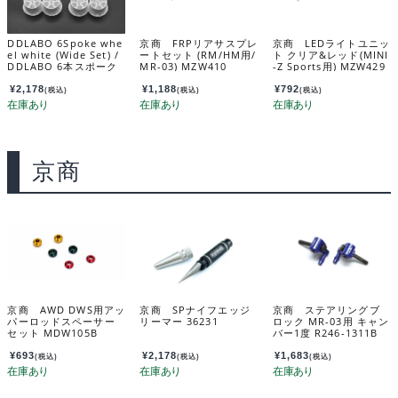
DDLABO 6Spoke whe
京商 FRPリアサスプレ
京商 LEDライトユニッ
el white (Wide Set) /
ートセット (RM/HM用/
ト クリア&レッド(MINI
DDLABO 6本スポーク
MR-03) MZW410
-Z Sports用) MZW429
ホイール白（ワイドセ
R
ット） DDL-WR002W
¥
2,178
¥
1,188
¥
792
(税込)
(税込)
(税込)
-W
京商
京商 AWD DWS用アッ
京商 SPナイフエッジ
京商 ステアリングブ
パーロッドスペーサー
リーマー 36231
ロック MR-03用 キャン
セット MDW105B
バー1度 R246-1311B
¥
693
¥
2,178
¥
1,683
(税込)
(税込)
(税込)