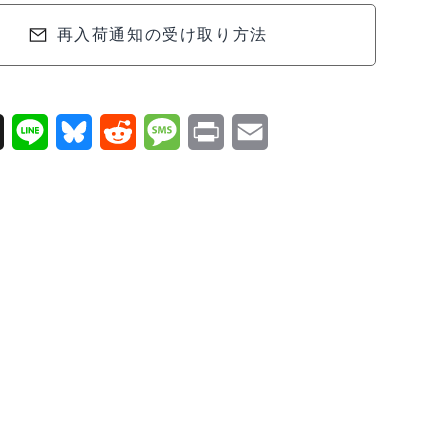
再入荷通知の受け取り方法
X
L
B
R
M
P
E
i
l
e
e
r
m
n
u
d
s
i
a
e
e
d
s
n
i
s
i
a
t
l
k
t
g
y
e