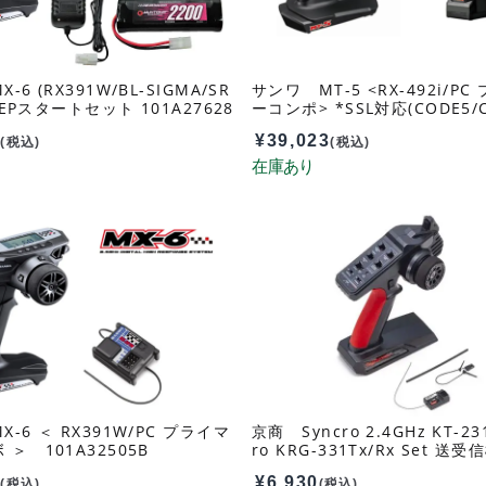
6 (RX391W/BL-SIGMA/SR
サンワ MT-5 <RX-492i/P
) EPスタートセット 101A27628
ーコンポ> *SSL対応(CODE5/
応) 101A32602B
8
¥
39,023
(税込)
(税込)
-6 ＜ RX391W/PC プライマ
京商 Syncro 2.4GHz KT-23
＞ 101A32505B
ro KRG-331Tx/Rx Set 送
82147
4
¥
6,930
(税込)
(税込)