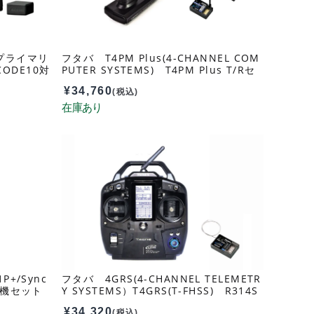
C プライマリ
フタバ T4PM Plus(4-CHANNEL COM
CODE10対
PUTER SYSTEMS) T4PM Plus T/Rセ
ット R334SBS-E x2 035906
¥
34,760
(税込)
1P+/Sync
フタバ 4GRS(4-CHANNEL TELEMETR
受信機セット
Y SYSTEMS）T4GRS(T-FHSS) R314S
B(T-FHSS) 037146
¥
34,320
(税込)