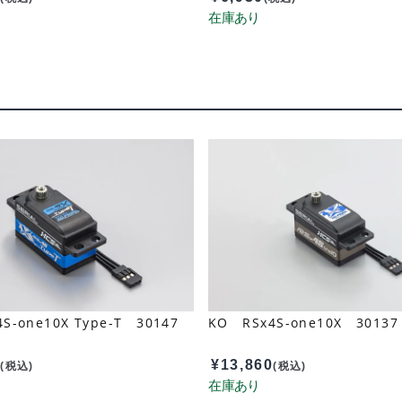
S-one10X Type-T 30147
KO RSx4S-one10X 30137
0
¥
13,860
(税込)
(税込)