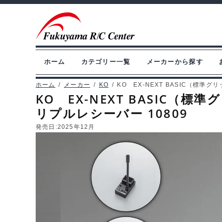
ナ
コ
ビ
ン
ゲ
テ
ー
ン
ホーム
カテゴリー一覧
メーカーから探す
シ
ツ
ョ
へ
ホーム
/
メーカー
/
KO
/
KO EX-NEXT BASIC（標準
KO EX-NEXT BASIC（
ン
ス
リプルレシーバー 10809
へ
キ
ス
ッ
発売日:
2025年12月
キ
プ
ッ
プ