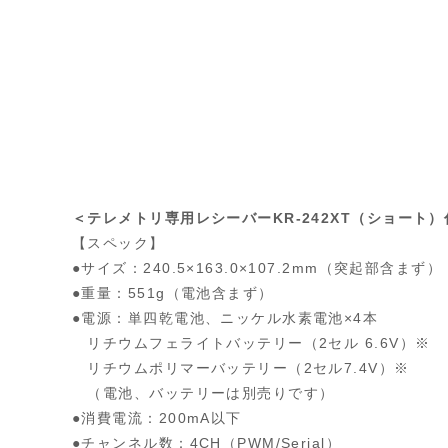
＜テレメトリ専用レシーバーKR-242XT（ショート
【スペック】
●サイズ：240.5×163.0×107.2mm（突起部含まず）
●重量：551g（電池含まず）
●電源：単四乾電池、ニッケル水素電池×4本
リチウムフェライトバッテリー（2セル 6.6V）※
リチウムポリマーバッテリー（2セル7.4V）※
（電池、バッテリーは別売りです）
●消費電流：200mA以下
●チャンネル数：4CH（PWM/Serial）