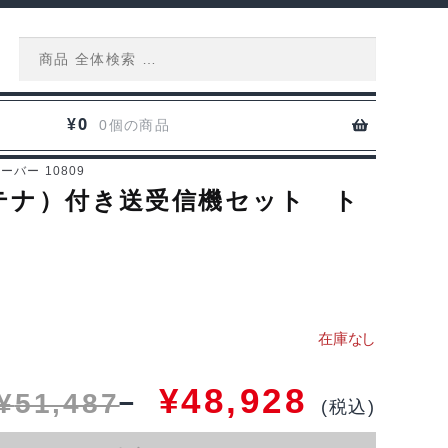
Search
for:
0
¥
0個の商品
バー 10809
トアンテナ）付き送受信機セット ト
¥
48,928
¥
51,487
(税込)