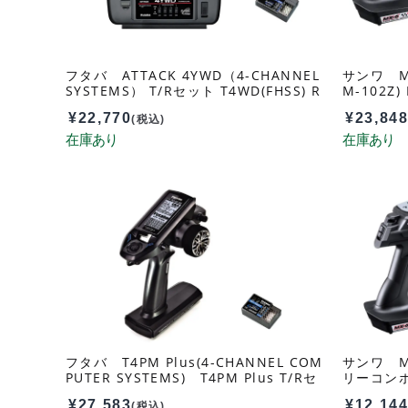
フタバ ATTACK 4YWD（4-CHANNEL
サンワ MX-
SYSTEMS） T/Rセット T4WD(FHSS) R
M-102Z
214GF-Eアンテナ内蔵レシーバー(FHSS)
C
¥
22,770
¥
23,84
037160
(税込)
フタバ T4PM Plus(4-CHANNEL COM
サンワ MX
PUTER SYSTEMS) T4PM Plus T/Rセ
リーコンボ 
ット R314SB-E付 035876
¥
27,583
¥
12,14
(税込)