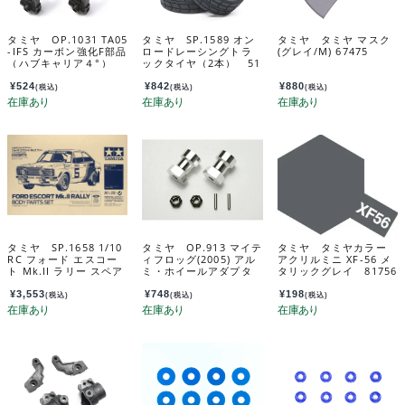
タミヤ OP.1031 TA05
タミヤ SP.1589 オン
タミヤ タミヤ マスク
-IFS カーボン強化F部品
ロードレーシングトラ
(グレイ/M) 67475
（ハブキャリア４°）
ックタイヤ（2本） 51
54031
589
¥
524
¥
842
¥
880
(税込)
(税込)
(税込)
タミヤ SP.1658 1/10
タミヤ OP.913 マイテ
タミヤ タミヤカラー
RC フォード エスコー
ィフロッグ(2005) アル
アクリルミニ XF-56 メ
ト Mk.II ラリー スペア
ミ・ホイールアダプタ
タリックグレイ 81756
ボディセット 51658
ー 53913
¥
3,553
¥
748
¥
198
(税込)
(税込)
(税込)