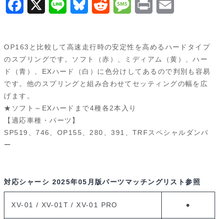
F
X
L
B
R
M
P
E
ト
a
i
l
e
e
r
m
53440
個
c
n
u
d
s
i
a
OP163と比較して高速走行時の安定性を高めるハードタイプ
e
e
e
d
s
n
i
のスプリングです。ソフト（赤）、ミディアム（黄）、ハー
ド（青）、EXハード（白）に色分けしてあるので判別も容易
b
s
i
a
t
l
です。他のスプリングと組み合わせてセッティングの幅を広
o
k
t
g
げます。
★ソフト～EXハードまで4種各2本入り
o
y
e
【適応車種・パーツ】
k
SP519、746、OP155、280、391、TRFスペシャルダンパ
ー
対応シャーシ
2025年05月版パーツマッチングリスト参照
XV-01 / XV-01T / XV-01 PRO
●