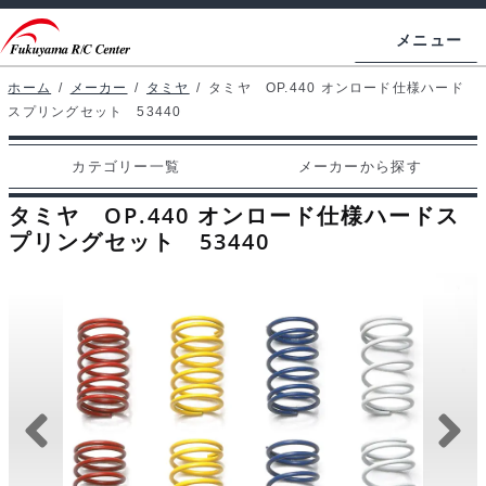
ナ
コ
メニュー
ビ
ン
ゲ
テ
ホーム
/
メーカー
/
タミヤ
/
タミヤ OP.440 オンロード仕様ハード
ホームページ
スプリングセット 53440
ー
ン
シ
ツ
マイアカウント
カテゴリー一覧
メーカーから探す
ョ
へ
カート
ン
ス
タミヤ OP.440 オンロード仕様ハードス
へ
キ
プリングセット 53440
支払い
ス
ッ
キ
プ
カテゴリー一覧
ッ
プ
メーカーから探す
お問い合わせ
ブログ