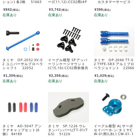
ション) 各2枚 51663
ー(C11,12):CC02用(4P
カスタマーサービス
CS) CC-02-21U2
パーツ 19805502-000
¥
842
¥
3,742
¥
396
(税込)
(税込)
(税込)
タミヤ OP.2052 XV-0
イーグル模型 SPアッパ
タミヤ OP.2066 TT-0
2 ユニバーサルプロペラ
ーリンケージマウント
2 TYPE-SRX アルミプロ
シャフト 22052
(C15,16):CC02用前後共
ペラジョイント 22066
用(4) CC-02-07
¥
1,309
¥
2,356
¥
1,029
(税込)
(税込)
(税込)
タミヤ AO-5047 アン
タミヤ SP.1226 ウレ
イーグル模型 ALサーボ
テナキャップセット(6
タンバンパーL(TT-01/T
セイバーホ-ン:タミヤC
個) 84189
GS) 51226
W-01用[LBL] CW-01-1