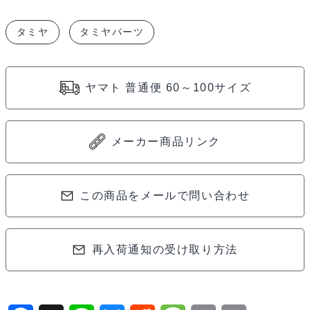
ン
タミヤ
タミヤパーツ
ロ
ー
ド
ヤマト 普通便 60～100サイズ
仕
様
ハ
メーカー商品リンク
ー
ド
ス
この商品をメールで問い合わせ
プ
リ
再入荷通知の受け取り方法
ン
グ
セ
ッ